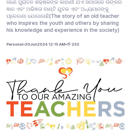
ଜଣେ ପୁରାତନ ଶିକ୍ଷକଙ୍କ କାହାଣୀ ଯିଏ ସମାଜରେ ତାଙ୍କର
ଜ୍ଞାନ ଏବଂ ଅଭିଜ୍ଞତା ବାଣ୍ଟି ଯୁବକ ଏବଂ ଅନ୍ୟମାନଙ୍କୁ
ପ୍ରେରଣା ଯୋଗାଉଛି(The story of an old teacher
who inspires the youth and others by sharing
his knowledge and experience in the society)
Personal
•
20
Jun
2024 12:15 AM
•
253