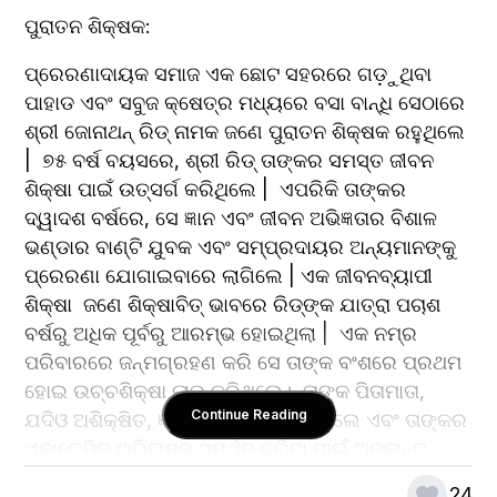
ପୁରାତନ ଶିକ୍ଷକ: 
ପ୍ରେରଣାଦାୟକ ସମାଜ ଏକ ଛୋଟ ସହରରେ ଗଡ଼ୁଥିବା 
ପାହାଡ ଏବଂ ସବୁଜ କ୍ଷେତ୍ର ମଧ୍ୟରେ ବସା ବାନ୍ଧି ସେଠାରେ 
ଶ୍ରୀ ଜୋନାଥନ୍ ରିଡ୍ ନାମକ ଜଣେ ପୁରାତନ ଶିକ୍ଷକ ରହୁଥିଲେ 
|  ୭୫ ବର୍ଷ ବୟସରେ, ଶ୍ରୀ ରିଡ୍ ତାଙ୍କର ସମସ୍ତ ଜୀବନ 
ଶିକ୍ଷା ପାଇଁ ଉତ୍ସର୍ଗ କରିଥିଲେ |  ଏପରିକି ତାଙ୍କର 
ଦ୍ୱାଦଶ ବର୍ଷରେ, ସେ ଜ୍ଞାନ ଏବଂ ଜୀବନ ଅଭିଜ୍ଞତାର ବିଶାଳ 
ଭଣ୍ଡାର ବାଣ୍ଟି ଯୁବକ ଏବଂ ସମ୍ପ୍ରଦାୟର ଅନ୍ୟମାନଙ୍କୁ 
ପ୍ରେରଣା ଯୋଗାଇବାରେ ଲାଗିଲେ | ଏକ ଜୀବନବ୍ୟାପୀ 
ଶିକ୍ଷା  ଜଣେ ଶିକ୍ଷାବିତ୍ ଭାବରେ ରିଡ୍ଙ୍କ ଯାତ୍ରା ପଚାଶ 
ବର୍ଷରୁ ଅଧିକ ପୂର୍ବରୁ ଆରମ୍ଭ ହୋଇଥିଲା |  ଏକ ନମ୍ର 
ପରିବାରରେ ଜନ୍ମଗ୍ରହଣ କରି ସେ ତାଙ୍କ ବଂଶରେ ପ୍ରଥମ 
ହୋଇ ଉଚ୍ଚଶିକ୍ଷା ଲାଭ କରିଥିଲେ।  ତାଙ୍କ ପିତାମାତା, 
Continue Reading
ଯଦିଓ ଅଶିକ୍ଷିତ, ଜ୍ଞାନର ମୂଲ୍ୟକୁ ଚିହ୍ନିଥିଲେ ଏବଂ ତାଙ୍କର 
ଏକାଡେମିକ୍ ଅଭିଳାଷକୁ ସମର୍ଥନ କରିବା ପାଇଁ ଅକ୍ଲାନ୍ତ 
ପରିଶ୍ରମ କରିଥିଲେ |  ଏହି ଅବିସ୍ମରଣୀୟ ସମର୍ଥନ 
24