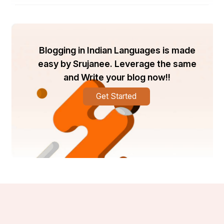
ଶିଖାଯାଇଥିବା ଶିକ୍ଷାକୁ ସେମାନଙ୍କ ସଫଳତାକୁ ଶ୍ରେୟ 
ଦେଇ ମହତ୍ ଜିନିଷ ହାସଲ କରିବାକୁ ଆଗେଇ ଆସିଲେ |  
ଡାକ୍ତର, ଇଞ୍ଜିନିୟର, ଶିକ୍ଷକ ଏବଂ କଳାକାରମାନେ 
ସମସ୍ତେ ସେମାନଙ୍କର ମୂଳ ବୁଝାମଣା ଜୈନ ବୃଦ୍ଧଙ୍କଠାରୁ 
Blogging in Indian Languages is made
ଖୋଜିଥିଲେ, ଯେଉଁମାନେ ସେମାନଙ୍କ ମଧ୍ୟରେ ଶିକ୍ଷା ପାଇଁ 
easy by Srujanee. Leverage the same
ଏକ ପ୍ରେମ ଏବଂ ଉଦ୍ଦେଶ୍ୟର ଭାବନା ସୃଷ୍ଟି କରିଥିଲେ | 
and Write your blog now!!
ତାଙ୍କର ଜଣେ ପୂର୍ବତନ ଛାତ୍ର, ଜଣେ ଜଣାଶୁଣା ବୈଜ୍ଞାନିକ ଡଃ 
ଶ୍ରୀ ରିଡ୍ କୃତଜ୍ଞତା ଜଣାଇବା ପାଇଁ   ସେ ଥରେ ତାଙ୍କୁ 
Get Started
କହିଥିଲେ, "ତୁମେ ମୋତେ ସମାଲୋଚିତ ଚିନ୍ତା କରିବାକୁ ଏବଂ 
ମୋ ସ୍ୱପ୍ନରୁ କେବେ ବି ଛାଡିବାକୁ ଶିଖାଇଲ।"  "ତୁମର 
ପ୍ରଭାବ ମୋର ସମଗ୍ର କ୍ୟାରିୟରକୁ ଆକୃଷ୍ଟ କରିଛି।" 
ଯେଉଁମାନେ ଉଚ୍ଚଶିକ୍ଷା କିମ୍ବା ବୃତ୍ତିଗତ ବୃତ୍ତି ଅନୁସରଣ 
କରିନାହାଁନ୍ତି ସେମାନେ ମଧ୍ୟ ଶ୍ରୀ ରେଡଙ୍କ ଶିକ୍ଷାରେ 
ମୂଲ୍ୟ ପାଇଲେ।  ସେ ଅନେକ ଯୁବକଙ୍କୁ ଜୀବନର ଜଟିଳତାକୁ 
ସଫଳତା କରିବାରେ ସାହାଯ୍ୟ କରିଥିଲେ, ଆର୍ଥିକ ପରିଚାଳନା 
ଠାରୁ ଆରମ୍ଭ କରି ବିବାଦର ସମାଧାନ ପର୍ଯ୍ୟନ୍ତ ସବୁକିଛି 
ଉପରେ ମାର୍ଗଦର୍ଶନ ପ୍ରଦାନ କରିଥିଲେ |  ତାଙ୍କର ପରାମର୍ଶ 