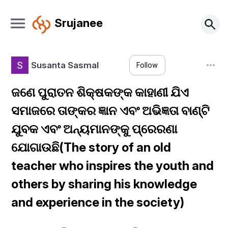
Srujanee
Susanta Sasmal
Follow
ଜଣେ ପୁରାତନ ଶିକ୍ଷକଙ୍କ କାହାଣୀ ଯିଏ
ସମାଜରେ ତାଙ୍କର ଜ୍ଞାନ ଏବଂ ଅଭିଜ୍ଞତା ବାଣ୍ଟି
ଯୁବକ ଏବଂ ଅନ୍ୟମାନଙ୍କୁ ପ୍ରେରଣା
ଯୋଗାଉଛି(The story of an old
teacher who inspires the youth and
others by sharing his knowledge
and experience in the society)