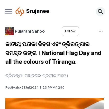
Srujanee
Pujarani Sahoo
Follow
ଜାତୀୟ ପତାକା ଦିବସ ଏବଂ ତ୍ରିରଙ୍ଗାର
ସମସ୍ତ ରଙ୍ଗ । National Flag Day and
all the colours of Triranga.
ତ୍ରିରଙ୍ଗା ମହାନତାର ପ୍ରତୀକ ଅଟେ।
Festivals
•
21
Jul
2024 9:23 PM
•
290