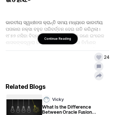
ଭାରତୀୟ ସ୍ୱାଧୀନତା କ୍ରାନ୍ତି ସମୟ ମଧ୍ୟରେ ଭାରତୀୟ 
ପତାକାର ନକ୍ସା ବହୁତ ପରିବର୍ତ୍ତନ ଦେଇ ଗତି କରିଥିଲା। 
୧୮୫୭ ମସିହା ବିଦ୍ରୋହ ସମୟରେ ପ୍ରଥମେ ଜଣେ ଇଂରେଜ 
Continue Reading
ଶାସକଙ୍କଦ୍ୱାରା ଭାରତର ଏକକୀୟ ପତାକା ନିର୍ମାଣର 
ପ୍ରସ୍ତାବ ଆସିଥିଲା। ଅତୀତରେ ବହୁ ପରିବର୍ତ୍ତନ ଘଟିବା 
ପରେ ଶେଷରେ ସ୍ୱାଧୀନ ଭାରତର ଜାତୀୟ ପତାକା ଭାବେ 
24
ତ୍ରିରଙ୍ଗାକୁ ଗ୍ରହଣ କରାଯାଇଛି । ଭାରତର ପ୍ରଥମ 
ଜାତୀୟ ପତାକା ୧୯୦୬ ମସିହା ଅଗଷ୍ଟ ୭ରେ କଲିକତାସ୍ଥିତ 
ପାର୍ସି ବାଗାନ ଛକ (ଗ୍ରୀନ ପାର୍କ)ରେ ଉତ୍ତୋଳନ 
କରାଯାଇଥିବା କୁହାଯାଏ । ସେତେବେଳେ ଏହି ପତାକାର ରଙ୍ଗ 
Related Blogs
ଲାଲ, ହଳଦୀ ଓ ସବୁଜ ଥିଲା । ଦ୍ୱିତୀୟ ଜାତୀୟ ପତାକା 
ଜର୍ମାନୀର ଷ୍ଟୁଟଗାର୍ଟ ସହରରେ ୧୯୦୭ ମସିହା ଅଗଷ୍ଟ ୨୨ରେ 
Vicky
ଉତ୍ତୋଳନ କରାଯାଇଥିଲା । ଏହାକୁ ସେତେବେଳେ ସପ୍ତର୍ଷି 
What Is the Difference
ପତାକା କୁହାଯାଉଥିଲା । ୧୯୦୬ ପତାକାଠାରୁ ଏହା ଦେଖିବାକୁ 
Between Oracle Fusion