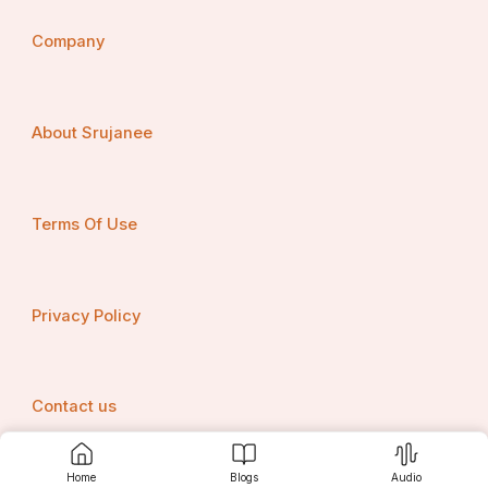
Company
-:ରଙ୍ଗ X Y Z ଚମକ:-
About Srujanee
ଧଳା ୦.୩୧୩ ୦.୩୧୯ ୦.୩୬୮ ୭୨.୬
Terms Of Use
ନାରଙ୍ଗୀ ୦.୫୩୮ ୦.୩୬୦ ୦.୧୦୨ ୨୧.୫
Privacy Policy
ସବୁଜ ୦.୨୮୮ ୦.୩୮୫ ୦.୩୧୭ ୮.୯
Contact us
Home
Blogs
Audio