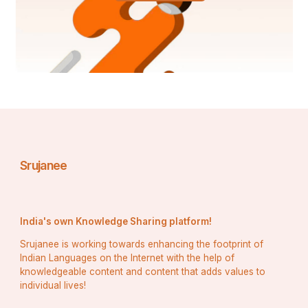
ପତାକାର ଶୀର୍ଷ ଭାଗରେ କେଶରୀ, ମଝିରେ ଧଳା ଓ ନିମ୍ନ ଭାଗ 
ଘନ ସବୁଜ ରଙ୍ଗ ଓ ସମସ୍ତ ରଙ୍ଗ ସମାନ ପ୍ରକାକାର 
ଆୟତନରେ ସଜ୍ଜିତ ହେବା ଆବଶ୍ୟକ ବୋଲି ମତ ପ୍ରକାଶ 
ପାଇଥିଲା । ପତାକାର ମଝିରେ ୨୪ଟି ଅର ବିଶିଷ୍ଟ ନୀଳ 
ରଙ୍ଗର ଚକ୍ର ରହିବା ଆବଶ୍ୟକ । ଏହି ଆକୃତିର ପତାକାକୁ 
୨୨ ଜୁଲାଇ ୧୯୪୭ରେ ସାମ୍ବିଧାନିକ କମିଟି ଗ୍ରହଣ କରି 
ନେଇଥିଲା । ସେହିଦିନଠାରୁ ଭାରତର ଜାତୀୟ ପତାକାକୁ 
ତ୍ରିରଙ୍ଗା କୁହାଯାଉଛି ।
Srujanee
India's own Knowledge Sharing platform!
ରଙ୍ଗ ଓ ଆକାର:-
Srujanee is working towards enhancing the footprint of
Indian Languages on the Internet with the help of
knowledgeable content and content that adds values to
individual lives!
Materials 3.1.2.2: Colours