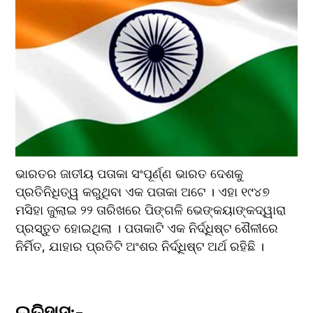
ଭାରତର ଜାତୀୟ ପତାକା ସଂପୂର୍ଣ୍ଣ ଭାରତ ଦେଶକୁ 
ପ୍ରତିନିଧିତ୍ୱ କରୁଥିବା ଏକ ପତାକା ଅଟେ । ଏହା ୧୯୪୭ 
ମସିହା ଜୁଲାଇ ୨୨ ତାରିଖରେ ପିଙ୍ଗଳି ଭେଙ୍କୟାଙ୍କଦ୍ୱାରା 
ପ୍ରସ୍ତୁତ ହୋଇଥିଲା । ପତାକାଟି ଏକ ନିର୍ଦ୍ଧିଷ୍ଟ ଶୈଳୀରେ 
ନିର୍ମିତ, ଯାହାର ପ୍ରତିଟି ଅଂଶର ନିର୍ଦ୍ଧିଷ୍ଟ ଅର୍ଥ ରହିଛି ।
ଇତିହାସ:-