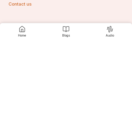
Contact us
Srujanee
Home
Blogs
Audio
Discover
For Readers
For Writers
Editor