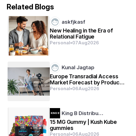
Related Blogs
askfjkasf
New Healing in the Era of
Relational Fatigue
Personal
•
07
Aug
2026
Kunal Jagtap
Europe Transradial Access
Market Forecast by Product
Segment and Business
Personal
•
06
Aug
2026
Outlook 2026–2033
King B Distribu…
15 MG Gummy | Kush Kube
gummies
Personal
•
06
Aug
2026