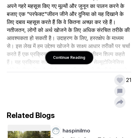
अपने गहरे महसूस किए गए मूल्यों और जुनून का पालन करने के 
बजाए एक "परफेक्ट"जीवन जीने और दुनिया को यह दिखाने के 
लिए दबाव महसूस करते हैं कि वे कितना अच्छा कर रहे हैं।
नतीजतन, लोगों को अर्थ खोजने के लिए अधिक संरचित तरीके की 
आवश्यकता हो सकती है। उदाहरण के लिए, हस्तक्षेप के माध्यम 
से। इस लेख में हम उद्देश्य खोजने के साक्ष्य आधार तरीकों पर चर्चा 
करते हैं एक प्रक्रिया के माध्यम से जिसे हम जीवन शिल्प कहते 
Continue Reading
हैं। यह प्रक्रिया सकारात्मक मनोविज्ञान और सेल्यूटोजिनेसिस 
ढांचे के भीतर फिट बैठती है। एक दृष्टिकोण जो बीमारी पैदा करने 
वाले कारकों के बजाय मानव स्वास्थ्य और कल्याण का समर्थन 
21
करने वाले कारकों पर ध्यान केंद्रित करता है। यह प्रक्रिया 
आदर्श रुप से एक हस्तक्षेप से शुरु होती है जिसमें किसी के मूल्यों 
जुनून और लक्ष्यों, सर्वोत्तम संभव स्वयं लक्ष्य प्राप्ति योजनाओ और 
अन्य सकारात्मक मनोविज्ञान हस्तक्षेप तकनीको पर चिंतन का 
Related Blogs
संयोजन शामिल होता है। इस तरह के हस्तक्षेप के महत्वपूर्ण तत्व 
हैं; मूल्यों और जुनून की खोज, वर्तमान और वांछित योग्यताओं और 
haspinilmo
आदतो पर चिंतन, वर्तमान और भविष्य के सामाजिक जीवन पर 