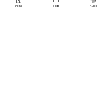
Home
Blogs
Audio
Srujanee
Discover
For Readers
For Writers
Editor