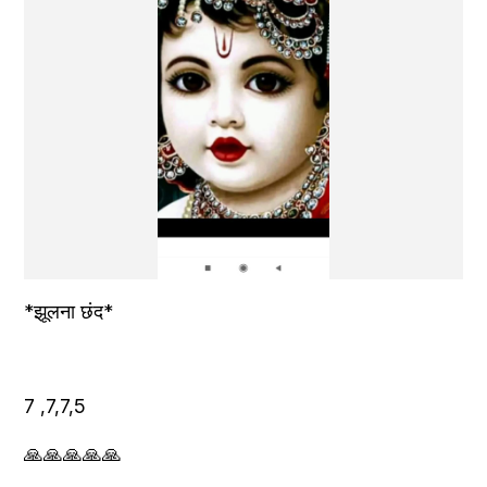
*झूलना छंद*
7 ,7,7,5
🙏🙏🙏🙏🙏