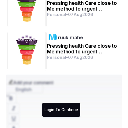
Pressing health Care close to
Me method to urgent
scientific goals
Personal
•
07
Aug
2026
ruuk mahe
Pressing health Care close to
Me method to urgent
scientific goals
Personal
•
07
Aug
2026
Add your comment
English
Login To Continue