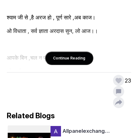
श्याम जी से ,है अरज हो , पूर्ण सारे ,अब काज।
ओ विधाता , सर्व ज्ञाता अरदास सुन, लो आज।।
आपके बिन ,चल न पाए, है अँधेरा , चहूँ ओर
Continue Reading
ओ कन्हैया ,थाम लो जी , हाथ जीवन ,की डोर।।
23
जानते सब, दुख हमारा, फिर भी रहे ,अनजान।
आज हमको ,भी सुना दो ,श्याम गीता ,का ज्ञान।।
Related Blogs
Allpanelexchang…