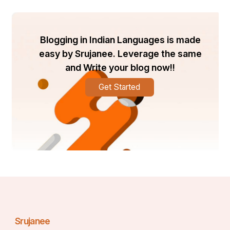
Blogging in Indian Languages is made
easy by Srujanee. Leverage the same
and Write your blog now!!
Get Started
ସମସ୍ୟା ସମସ୍ୟାର ସମାଧାନ କୌଶଳ 
ବୃଦ୍ଧି କରିବା
:
ପ୍ରତ୍ୟେକ ସମସ୍ୟା ଏକ ପଜଲ୍ ଉପସ୍ଥାପନ କରେ ଯାହା 
ସମାଧାନ ଆବଶ୍ୟକ କରେ |  ସମସ୍ୟା ସହିତ ଜଡିତ ହେବା 
ଆମର ସମାଲୋଚନାକାରୀ ଚିନ୍ତାଧାରା ଏବଂ ସମସ୍ୟା ସମାଧାନ 
Srujanee
କ୍ଷମତାକୁ ଉନ୍ନତ କରିଥାଏ |  ଆମେ ପରିସ୍ଥିତିକୁ 