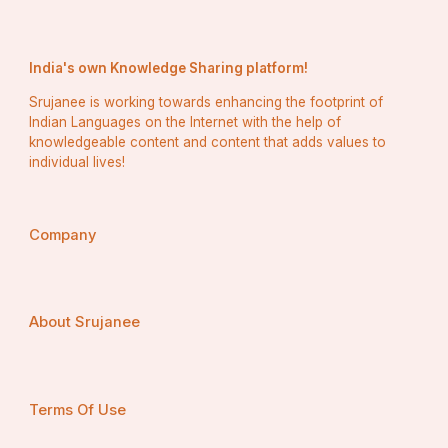
ବିଶ୍ଳେଷଣ କରିବା, ମୂଳ କାରଣ ଚିହ୍ନଟ କରିବା ଏବଂ 
ସମସ୍ୟାର ସମାଧାନ ପାଇଁ ପ୍ରଭାବଶାଳୀ ରଣନୀତି ପ୍ରସ୍ତୁତ 
କରିବା ଶିଖିବା |  ଏହି କୌଶଳଗୁଡିକ ଅମୂଲ୍ୟ ଅଟେ, ଆମ 
India's own Knowledge Sharing platform!
ଜୀବନର ସମସ୍ତ କ୍ଷେତ୍ରକୁ ଲାଭ କରିବା ପାଇଁ ବ୍ୟକ୍ତିଗତ 
Srujanee is working towards enhancing the footprint of
ସମସ୍ୟାଠାରୁ ଅଧିକ ବିସ୍ତାର କରିଥାଏ | ଉଦାହରଣ ସ୍ୱରୂପ, 
Indian Languages on the Internet with the help of
କାର୍ଯ୍ୟରେ ଏକ ଜଟିଳ ପ୍ରକଳ୍ପର ସମ୍ମୁଖୀନ ହେଉଥିବା 
knowledgeable content and content that adds values to
individual lives!
ଜଣେ କର୍ମଚାରୀ ଏହି ସମସ୍ୟାକୁ ପରିଚାଳନା ଯୋଗ୍ୟ ଅଂଶରେ 
ଭାଙ୍ଗିବା, ଉତ୍ସ ଖୋଜିବା ଏବଂ ସହକର୍ମୀମାନଙ୍କ ସହ 
ସହଯୋଗ କରିବାକୁ ଶିଖନ୍ତି |  ଏହି ସମସ୍ୟାର ସମାଧାନ 
Company
କୌଶଳ ସ୍ଥାନାନ୍ତରିତ ହୁଏ, ବ୍ୟକ୍ତିଗତ ପ୍ରକଳ୍ପ, 
ପାରସ୍ପରିକ ସମ୍ପର୍କ ଏବଂ ଭବିଷ୍ୟତର ବୃତ୍ତିଗତ 
ପ୍ରୟାସରେ ସାହାଯ୍ୟ କରେ |
About Srujanee
ସମସ୍ୟାଗୁଡିକ ନୂତନତ୍ୱକୁ ଉତ୍ସାହିତ 
କରିବା
Terms Of Use
ଇନୋଭେସନ୍ ଅନେକ ସମୟରେ ଆବଶ୍ୟକତାଠାରୁ ଆସିଥାଏ |  