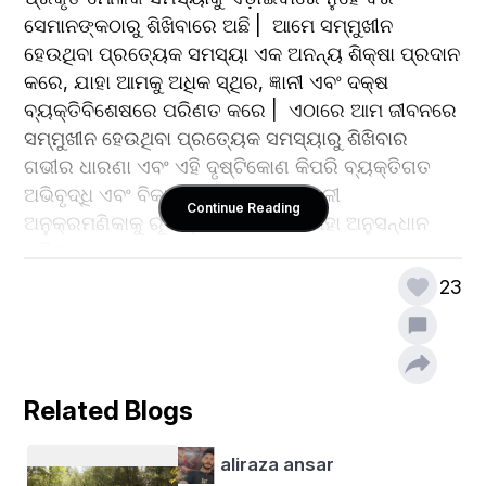
ସେମାନଙ୍କଠାରୁ ଶିଖିବାରେ ଅଛି |  ଆମେ ସମ୍ମୁଖୀନ 
ହେଉଥିବା ପ୍ରତ୍ୟେକ ସମସ୍ୟା ଏକ ଅନନ୍ୟ ଶିକ୍ଷା ପ୍ରଦାନ 
କରେ, ଯାହା ଆମକୁ ଅଧିକ ସ୍ଥିର, ଜ୍ଞାନୀ ଏବଂ ଦକ୍ଷ 
ବ୍ୟକ୍ତିବିଶେଷରେ ପରିଣତ କରେ |  ଏଠାରେ ଆମ ଜୀବନରେ 
ସମ୍ମୁଖୀନ ହେଉଥିବା ପ୍ରତ୍ୟେକ ସମସ୍ୟାରୁ ଶିଖିବାର 
ଗଭୀର ଧାରଣା ଏବଂ ଏହି ଦୃଷ୍ଟିକୋଣ କିପରି ବ୍ୟକ୍ତିଗତ 
ଅଭିବୃଦ୍ଧି ଏବଂ ବିକାଶ ପାଇଁ ଏକ ଶକ୍ତିଶାଳୀ 
Continue Reading
ଅନୁକ୍ରମଣିକାକୁ ରୂପାନ୍ତର କରିପାରିବ ତାହା ଅନୁସନ୍ଧାନ 
କରିବା --
23
ଶିକ୍ଷଣ ସୁଯୋଗ ଭାବରେ ସମସ୍ୟାଗୁଡ଼ିକୁ 
ବୁଝିବା:
ଏହାର ମୂଳତଃ  ଏକ ସମସ୍ୟା ହେଉଛି ଏକ ପରିସ୍ଥିତି କିମ୍ବା 
Related Blogs
ଅବସ୍ଥା ଯାହା ଅସୁବିଧା କିମ୍ବା ଦ୍ୱନ୍ଦ୍ୱ ଉପସ୍ଥାପନ କରେ 
|  ସମସ୍ୟାଗୁଡିକ ଉପରେ ଆମର ପ୍ରାରମ୍ଭିକ ପ୍ରତିକ୍ରିୟା 
aliraza ansar
ନକାରାତ୍ମକ ହୋଇପାରେ, ସେମାନଙ୍କୁ ଏକ ଭିନ୍ନ ଲେନ୍ସ 