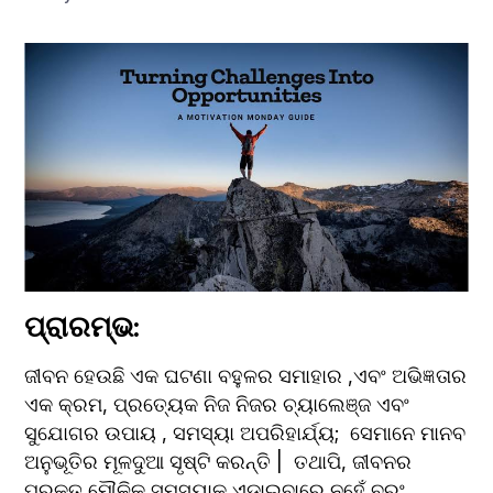
ପ୍ରାରମ୍ଭ:
ଜୀବନ ହେଉଛି ଏକ ଘଟଣା ବହୁଳର ସମାହାର ,ଏବଂ ଅଭିଜ୍ଞତାର 
ଏକ କ୍ରମ, ପ୍ରତ୍ୟେକ ନିଜ ନିଜର ଚ୍ୟାଲେଞ୍ଜ ଏବଂ 
ସୁଯୋଗର ଉପାୟ , ସମସ୍ୟା ଅପରିହାର୍ଯ୍ୟ;  ସେମାନେ ମାନବ 
ଅନୁଭୂତିର ମୂଳଦୁଆ ସୃଷ୍ଟି କରନ୍ତି |  ତଥାପି, ଜୀବନର 
ପ୍ରକୃତ ମୌଳିକ ସମସ୍ୟାକୁ ଏଡ଼ାଇବାରେ ନୁହେଁ ବରଂ 