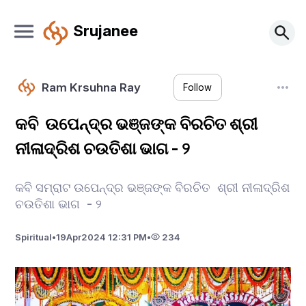
Srujanee
Ram Krsuhna Ray
Follow
କବି ଉପେନ୍ଦ୍ର ଭଞ୍ଜଙ୍କ ବିରଚିତ ଶ୍ରୀ
ନୀଳାଦ୍ରିଶ ଚଉତିଶା ଭାଗ - ୨
କବି ସମ୍ରାଟ ଉପେନ୍ଦ୍ର ଭଞ୍ଜଙ୍କ ବିରଚିତ ଶ୍ରୀ ନୀଳାଦ୍ରିଶ
ଚଉତିଶା ଭାଗ - ୨
Spiritual
•
19
Apr
2024 12:31 PM
•
234