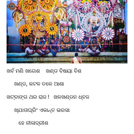
ଖର୍ବ ମଣି ଖଗେଶ    ଖଣ୍ଡ ବିଷୟା ବିଶ
     ଖଣ୍ଡ, କଟଳ ତଳେ ଆଶା
ଖଟ୍ବାଙ୍ଗ ଥର ରାଜ !   ଖଳଖଣ୍ଡନ ଧ୍ବଜ
     ଖ୍ଯାତାଘ୍ରିଂ ଏକାନ୍ତ ଭରସା
        ହେ ନୀଳାଦ୍ରୀଶ