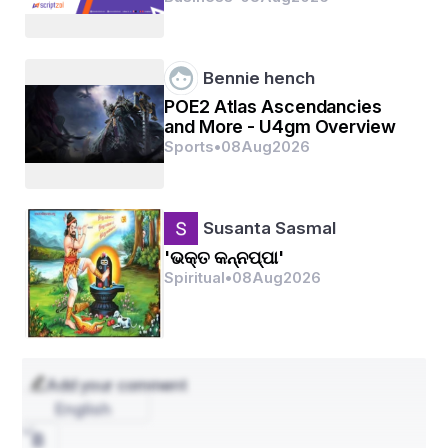
ଆପ୍ଯାୟିତ, ଖୁଦ କଣା ଲୋଭରେ ସୁଦାମା ଦ୍ଧିତ ନିକଟରେ 
ଲୋଲୁପତା ପ୍ରକାଶକାରୀ ପ୍ରଭୁ ଆପଣ ନିତ୍ଯ ସେବକ 
ଜନରେ ଦୟାବାନ ଅଟନ୍ତି।
Bennie hench
POE2 Atlas Ascendancies
and More - U4gm Overview
Sports
•
08
Aug
2026
Susanta Sasmal
'ଭକ୍ତ କନ୍ନପ୍ପା'
Spiritual
•
08
Aug
2026
Add your comment
English