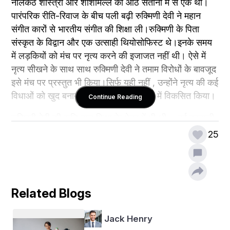
नीलकंठ शास्त्री और शीशामल्ल की आठ संतानों में से एक थी।
पारंपरिक रीति-रिवाज के बीच पली बढ़ी रुक्मिणी देवी ने महान 
संगीत कारों से भारतीय संगीत की शिक्षा ली।रुक्मिणी के पिता 
संस्कृत के विद्वान और एक उत्साही थियोसोफिस्ट थे।इनके समय 
में लड़कियों को मंच पर नृत्य करने की इजाजत नहीं थी। ऐसे में 
नृत्य सीखने के साथ साथ रुक्मिणी देवी ने तमाम विरोधों के बावजूद 
इसे मंच पर प्रस्तुत भी किया।सिर्फ यही नहीं , उन्होंने नृत्य की कई 
विधाओं को खुद बनाया भी और उन्हें अपने भाव में विकसित किया।
Continue Reading
रुक्मिणी देवी की रूचि बाल शिक्षा के क्षेत्र में भी थी । नई प्रणाली 
की शिक्षा का प्रशिक्षण देने के लिए उन्होंने हालेंड में मैडम मोंटेसरी 
25
को भारत में आमंत्रित किया था।
रुक्मिणी देवी अरुंडेल देश की जानी मानी भरतनाट्यम नृत्यांगना 
थी। नृत्यांगना होने के साथ साथ वे दर्शनशास्त्री और भारतीय 
Related Blogs
शास्त्री नृत्य भरतनाट्यम की कोरियोग्राफर भी थी। उन्हें 
भरतनाट्यम की एक विधा साधिर के पुनरुत्थान के लिए जाना जाता 
Jack Henry
है। भारतीय नृत्य कला को नई ऊंचाइयों तक पहुंचाने का श्रेय भी 