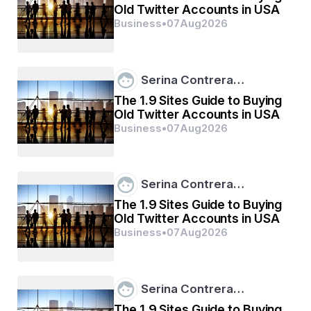
Old Twitter Accounts in USA
Business
•
07
Aug
2026
Serina Contrera…
The 1.9 Sites Guide to Buying
Old Twitter Accounts in USA
Business
•
07
Aug
2026
ବଲପଏଣ୍ଟ ପେନର ଉତ୍ଥାନ
ପରବର୍ତ୍ତୀ ପ୍ରମୁଖ ଲମ୍ଫ ବଲପଏଣ୍ଟ କଲମର ଉଦ୍ଭାବନ 
Serina Contrera…
ସହିତ ଆସିଥିଲା |  ୧୯୩୮ ମସିହାରେ, ହଙ୍ଗେରୀ ସାମ୍ବାଦିକ 
The 1.9 Sites Guide to Buying
ଲାସଲୋ ବିରୋରଣା କଲମରୁ ହତାଶ ହୋଇ ଏକ କଲମ 
Old Twitter Accounts in USA
ବିକଶିତ କରିଥିଲେ ଯାହାକି ଏକ ଛୋଟ ଘୂର୍ଣ୍ଣନ ବଲ 
Business
•
07
Aug
2026
ବ୍ୟବହାର କରି ଇଙ୍କି ସମାନ ଭାବରେ ବିସ୍ତାର କରିଥିଲା |  
ଏହାର ବ୍ୟବହାରିକତା ଏବଂ ସହଜତା ପାଇଁ ବଲପଏଣ୍ଟ ପେନ୍ 
ଶୀଘ୍ର ଲୋକପ୍ରିୟତା ହାସଲ କଲା, ଶେଷରେ ବିଶ୍ଵର ବହୁଳ 
Serina Contrera…
ଭାବରେ ବ୍ୟବହୃତ ଲେଖା ଯନ୍ତ୍ରରେ ପରିଣତ ହେଲା | 
The 1.9 Sites Guide to Buying