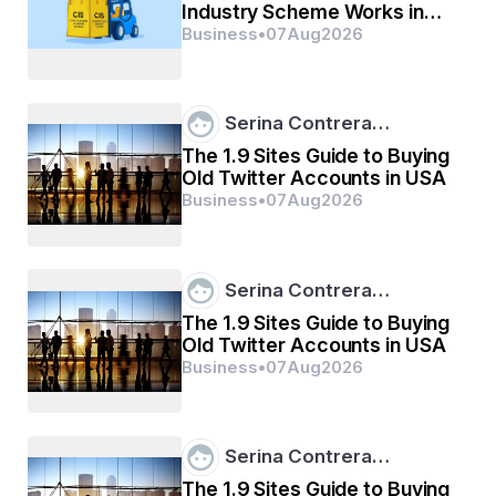
Industry Scheme Works in
କରି ଏକ କ୍ୟାପିଲାରୀ ଫିଡ୍ ସିଷ୍ଟମ୍ ଅନ୍ତର୍ଭୂକ୍ତ କରି ଇଙ୍କି 
the UK
Business
•
07
Aug
2026
ପ୍ରବାହକୁ ନିୟନ୍ତ୍ରଣ କରିଥିଲେ |  ଏହି ବିକାଶ ଏକ ଅଧିକ 
ନିର୍ଭରଯୋଗ୍ୟ ଏବଂ ସୁବିଧାଜନକ ଉପକରଣ ପ୍ରଦାନ କରି 
ଲେଖାକୁ ବୈପ୍ଳବିକ କରିଥିଲା ।
Serina Contrera…
The 1.9 Sites Guide to Buying
Old Twitter Accounts in USA
Business
•
07
Aug
2026
Serina Contrera…
The 1.9 Sites Guide to Buying
Old Twitter Accounts in USA
Business
•
07
Aug
2026
Serina Contrera…
The 1.9 Sites Guide to Buying