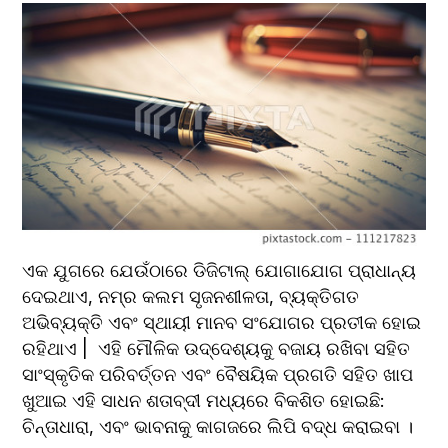
ଏକ ଯୁଗରେ ଯେଉଁଠାରେ ଡିଜିଟାଲ୍ ଯୋଗାଯୋଗ ପ୍ରାଧାନ୍ୟ 
ଦେଇଥାଏ, ନମ୍ର କଲମ ସୃଜନଶୀଳତା, ବ୍ୟକ୍ତିଗତ 
ଅଭିବ୍ୟକ୍ତି ଏବଂ ସ୍ଥାୟୀ ମାନବ ସଂଯୋଗର ପ୍ରତୀକ ହୋଇ 
ରହିଥାଏ |  ଏହି ମୌଳିକ ଉଦ୍ଦେଶ୍ୟକୁ ବଜାୟ ରଖିବା ସହିତ 
ସାଂସ୍କୃତିକ ପରିବର୍ତ୍ତନ ଏବଂ ବୈଷୟିକ ପ୍ରଗତି ସହିତ ଖାପ 
ଖୁଆଇ ଏହି ସାଧନ ଶତାବ୍ଦୀ ମଧ୍ୟରେ ବିକଶିତ ହୋଇଛି: 
ଚିନ୍ତାଧାରା, ଏବଂ ଭାବନାକୁ କାଗଜରେ ଲିପି ବଦ୍ଧ କରାଇବା ।