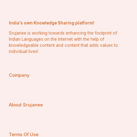
India's own Knowledge Sharing platform!
Srujanee is working towards enhancing the footprint of
Indian Languages on the Internet with the help of
ଲୋକପ୍ରିୟ ସଂସ୍କୃତିରେ କଲମ 
knowledgeable content and content that adds values to
individual lives!
କଲମର ସାଂସ୍କୃତିକ ମହତ୍ତ୍ଵ ଏହାର କାର୍ଯ୍ୟକ୍ଷମ 
ବ୍ୟବହାରଠାରୁ ବିସ୍ତାର |  ଏହା ସାହିତ୍ୟ, କଳା ଏବଂ 
Company
ରାଜନୀତିରେ ଏକ ଶକ୍ତିଶାଳୀ ପ୍ରତୀକ ପାଲଟିଛି |  ୧୮୩୯ 
ମସିହାରେ ଇଂରାଜୀ ଲେଖକ ଏଡୱାର୍ଡ ବୁଲୱେର୍-ଲିଟନ୍ଙ୍କ 
ଦ୍ଵାରା ପ୍ରସ୍ତୁତ “କଲମ ଖଣ୍ଡାଠାରୁ ଅଧିକ ଶକ୍ତିଶାଳୀ” 
ବାକ୍ୟାଂଶ ହିଂସା ଉପରେ ଶବ୍ଦ ଏବଂ ଚିନ୍ତାଧାରାର ଶକ୍ତି 
About Srujanee
ଦର୍ଶାଏ। ପେନ୍ ଐତିହାସିକ ଘଟଣାଗୁଡ଼ିକରେ ପ୍ରମୁଖ ଭୂମିକା 
ଗ୍ରହଣ କରିଛି ଯେପରିକି ଯୁକ୍ତରାଷ୍ଟ୍ରର ଦସ୍ତଖତ।  
ସ୍ବାଧୀନତା ଘୋଷଣା, ଯାହା କ୍ୱିଲ୍ କଲମ ସହିତ ସମାପ୍ତ 
ହୋଇଥିଲା |  ଆଧୁନିକ ଯୁଗରେ, ରାଷ୍ଟ୍ରପତିଙ୍କ ଦସ୍ତଖତ 
Terms Of Use