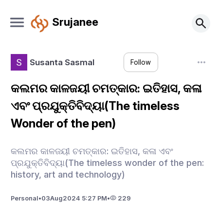
Srujanee
Susanta Sasmal
Follow
କଲମର କାଳଜୟୀ ଚମତ୍କାର: ଇତିହାସ, କଳା
ଏବଂ ପ୍ରଯୁକ୍ତିବିଦ୍ୟା(The timeless
Wonder of the pen)
କଲମର କାଳଜୟୀ ଚମତ୍କାର: ଇତିହାସ, କଳା ଏବଂ
ପ୍ରଯୁକ୍ତିବିଦ୍ୟା(The timeless wonder of the pen:
history, art and technology)
Personal
•
03
Aug
2024 5:27 PM
•
229