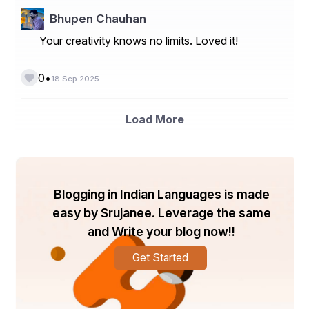
୨. ଇଞ୍ଜିନିୟରିଂ କାର୍ଯ୍ୟ: ପହାଡ଼ରେ କଂକ୍ରିଟର ଦୀବାଲ 
Bhupen Chauhan
ତିଆରି କରି ମାଟି ଖସିବାକୁ ରୋକିବା।
Your creativity knows no limits. Loved it!
•
0
18 Sep 2025
୩. ଲୋକଙ୍କ ସଚେତନତା: ସ୍ଥାନୀୟ ଲୋକଙ୍କୁ ଭୂସ୍ଖଳନର 
ଚିହ୍ନ ଓ ବିପଦ ବିଷୟରେ ଶିକ୍ଷିତ କରିବା।
Load More
ନିରନ୍ତର ନିରୀକ୍ଷଣ: 
Blogging in Indian Languages is made
ଭୂସ୍ଖଳନ ପ୍ରବଣ ଅଞ୍ଚଳଗୁଡ଼ିକରେଆଧୁନିକ ଟେକ୍ନୋଲୋଜି 
ବ୍ୟବହାର କରି ନିରନ୍ତର ନିରୀକ୍ଷଣ କରିବା ଅତ୍ୟାବଶ୍ୟକ। 
easy by Srujanee. Leverage the same
ମାଟିର ଅବସ୍ଥା, ଆର୍ଦ୍ରତା ଓ ସ୍ଥାନଚ୍ୟୁତି ପରୀକ୍ଷା କରିବା 
and Write your blog now!!
ପାଇଁ ସେନ୍ସର ଓ ଉପଗ୍ରହ ପ୍ରଣାଳୀ ବ୍ୟବହାର 
Get Started
କରାଯାଇପାରେ।