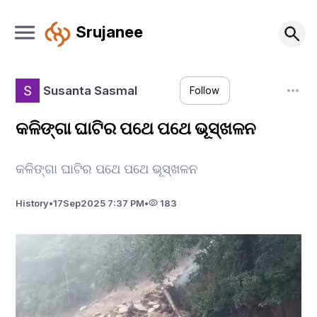
Srujanee
Susanta Sasmal
Follow
କଳିଙ୍ଗା ଘାଟିର ପଥେ ପଥେ ଭୂସ୍ଖଳନ
କଳିଙ୍ଗା ଘାଟିର ପଥେ ପଥେ ଭୂସ୍ଖଳନ
History
•
17
Sep
2025 7:37 PM
•
183