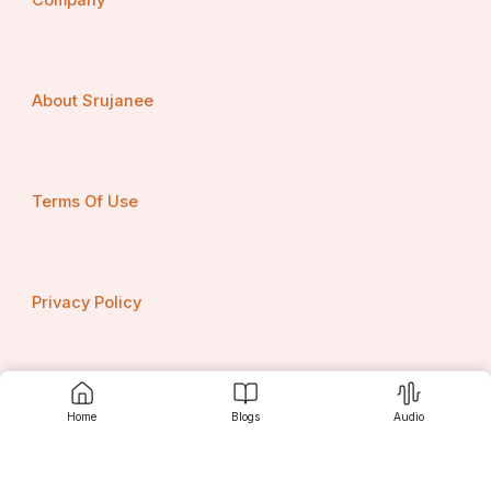
Company
!! ସୁଶାନ୍ତ କୁମାର ସାସମଲ 
About Srujanee
ହନୁମାନ ନଗର ଆସ୍କା ରୋଡ଼ 
ବ୍ରହ୍ମପୁର ଗଞ୍ଜାମ !!
Terms Of Use
Privacy Policy
Contact us
Home
Blogs
Audio