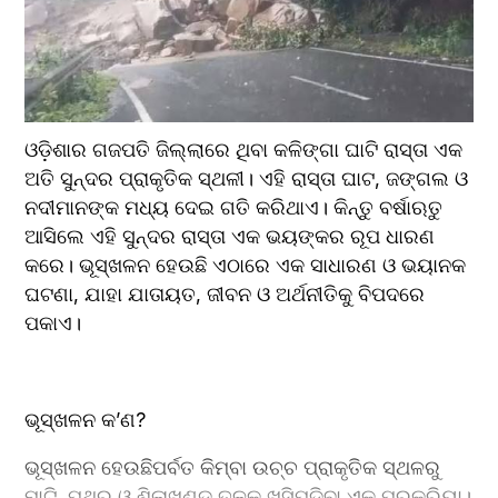
ଓଡ଼ିଶାର ଗଜପତି ଜିଲ୍ଲାରେ ଥିବା କଳିଙ୍ଗା ଘାଟି ରାସ୍ତା ଏକ 
ଅତି ସୁନ୍ଦର ପ୍ରାକୃତିକ ସ୍ଥଳୀ। ଏହି ରାସ୍ତା ଘାଟ, ଜଙ୍ଗଲ ଓ 
ନଦୀମାନଙ୍କ ମଧ୍ୟ ଦେଇ ଗତି କରିଥାଏ। କିନ୍ତୁ ବର୍ଷାଋତୁ 
ଆସିଲେ ଏହି ସୁନ୍ଦର ରାସ୍ତା ଏକ ଭୟଙ୍କର ରୂପ ଧାରଣ 
କରେ। ଭୂସ୍ଖଳନ ହେଉଛି ଏଠାରେ ଏକ ସାଧାରଣ ଓ ଭୟାନକ 
ଘଟଣା, ଯାହା ଯାତାୟତ, ଜୀବନ ଓ ଅର୍ଥନୀତିକୁ ବିପଦରେ 
ପକାଏ।
ଭୂସ୍ଖଳନ କ’ଣ? 
ଭୂସ୍ଖଳନ ହେଉଛିପର୍ବତ କିମ୍ବା ଉଚ୍ଚ ପ୍ରାକୃତିକ ସ୍ଥଳରୁ 
ମାଟି, ପଥର ଓ ଶିଳାଖଣ୍ଡ ତଳକୁ ଖସିପଡିବା ଏକ ପ୍ରକ୍ରିୟା। 