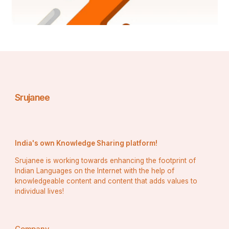
ଶିକ୍ଷା ଓ ଜାଗରଣ:
 ସ୍କୁଲ,ମହାବିଦ୍ୟାଳୟ ଓ ସାମାଜିକ ସଂଗଠନମାନଙ୍କ 
ମାଧ୍ୟମରେ ଭୂସ୍ଖଳନ ବିଷୟରେ ଶିକ୍ଷା ଓ ଜାଗରଣ 
କାର୍ଯ୍ୟକ୍ରମ ଆୟୋଜନ କରାଯାଇପାରେ। ଏହି ବିପର୍ଯ୍ୟୟ 
ସମୟରେ କ'ଣ କରିବେ ଓ କ'ଣ ନକରିବେ ତାହା ବିଷୟରେ 
ଲୋକଙ୍କୁ ଶିକ୍ଷିତ କରାଯାଇପାରେ।
Srujanee
କଳିଙ୍ଗାଘାଟି ଓଡ଼ିଶାର ଏକ ଗର୍ବ। କିନ୍ତୁ ଭୂସ୍ଖଳନ ଏହାର 
India's own Knowledge Sharing platform!
ସୁନ୍ଦରତା ଓ ଲୋକଙ୍କ ଜୀବନକୁ ବିପଦରେ ପକାଉଛି। ଏହି 
ସମସ୍ୟାର ସମାଧାନ ପାଇଁ ସରକାରୀ ବିଭାଗ, ବିଜ୍ଞାନୀ, 
Srujanee is working towards enhancing the footprint of
Indian Languages on the Internet with the help of
ଇଞ୍ଜିନିୟର ଓ ସ୍ଥାନୀୟ ଲୋକଙ୍କ ମିଳିତ ପ୍ରୟାସ 
knowledgeable content and content that adds values to
ଆବଶ୍ୟକ। ପ୍ରକୃତି ସହ ସାମଞ୍ଜସ୍ୟ ରକ୍ଷା କରି ଚଳିଲେ ହିଁ 
individual lives!
ଆମେ ଏହି ଅମୂଲ୍ୟ ପ୍ରାକୃତିକ ସମ୍ପଦକୁ ସୁରକ୍ଷିତ 
ରଖିପାରିବା।