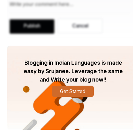
କରିଥିବାରୁ ସେ ଜୀବନର ପ୍ରକୃତ ଫଳ ପାଇ ଧନ୍ୟ 
ହୋଇଥିଲା। ପ୍ରକୃତରେ କରମାବାଈର ନାଆଁ କିଛି ଭିନ୍ନ ଥିଲା। 
କିନ୍ତୁ ତା'ର ପିତାମାତା ଦେଇଥିବା ନାଆଁଟିକୁ ପ୍ରାୟ କେହି 
ଜାଣନ୍ତି ନାହିଁ। ପ୍ରଭୁ ଜଗନ୍ନାଥ ବାଳକ ରୂପରେ ଖନେଇ 
Publish
Cancel
ଖନେଇ ଡାକୁଥିବା ନାଆଁଟି ଜଗତରେ ପ୍ରସିଦ୍ଧ ହୋଇଗଲା। 
ଖେଚେଡ଼ି ତିଆରିରେ କେବେ ଡେରି ହେଲେ ଜଗନ୍ନାଥ ଗୋପାଳ 
ରୂପରେ ତା’ ପଣତକାନି ଟାଣି ଅଳି କରି କହନ୍ତି—ବେଗି କର 
ମା’ ! ବେଗି କର ମା’ ! ବାରମ୍ବାର ‘କର ମା, କର ମା' କହିବାରୁ 
Blogging in Indian Languages is made
ତା'ର ନାମ ହୋଇଗଲା ‘କରମା’ । ମନ୍ଦିରରେ ଭୋଗରାଗରେ 
easy by Srujanee. Leverage the same
କୌଣସି ଊଣା ହେବାରୁ ଯେ ପ୍ରଭୁ ଜଗନ୍ନାଥ କରମାବାଈ 
and Write your blog now!!
ଘରେ ଖେଚେଡ଼ି ଖାଇବାକୁ ଯାଉଥିଲେ ତା' ନୁହେଁ, | ଭକ୍ତର 
ପ୍ରୀତି ଭାବନା ମିଶା ଖେଚେଡ଼ିରୁ ତାଙ୍କୁ ଅପାର ଆନନ୍ଦ 
Get Started
ମିଳୁଥିଲା।
    ଯଦିବା ଶାସ୍ତ୍ରୀୟ ବିଧି -ବିଧାନରେ ଭଗବାନଙ୍କୁ ଭୋଗ 
ଲଗାଇବା ଉଚିତ, ତଥାପି ଆତ୍ମୀୟତା ଓ ଭାବନାର ଉଚ୍ଚତମ 
ସ୍ଥିତିରେ କେଉଁ କେଉଁ ଭକ୍ତ ଏହି ନିୟମ-ବନ୍ଧନକୁ ଲଙ୍ଘନ 
କରି ଯାଆନ୍ତି। ସେଭଳି ଭକ୍ତଙ୍କ ମଧ୍ୟରେ କରମାବାଈ 