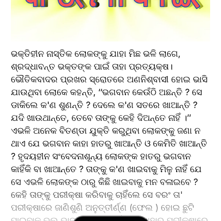
ଭକ୍ତିହୀନ ନାସ୍ତିକ ଲୋକଙ୍କୁ ଯାହା ମିଛ ଭଳି ଲାଗେ, 
ଶ୍ରଦ୍ଧାବନ୍ତ ଭକ୍ତଙ୍କ ପାଇଁ ତାହା ପ୍ରତ୍ୟକ୍ଷ। 
ଭୌତିକବାଦର ପ୍ରଖର ସ୍ରୋତରେ ଅଣନିଶ୍ବାସୀ ହୋଇ ଭାସି 
ଯାଉଥିବା ଲୋକେ କହନ୍ତି, ‘‘ଭଗବାନ କେଉଁଠି ଅଛନ୍ତି ? ସେ 
ଡାକିଲେ କ'ଣ ଶୁଣନ୍ତି ? ଦେଲେ କ'ଣ ସତରେ ଖାଆନ୍ତି ? 
ଯଦି ଖାଉଥାନ୍ତେ, ତେବେ ତାଙ୍କୁ କେହି ଦିଅନ୍ତେ ନାହିଁ ।’’ 
ଏଭଳି ଅନେକ ବିତଣ୍ଡା ଯୁକ୍ତି କରୁଥିବା ଲୋକଙ୍କୁ ଜଣା ନ 
ଥାଏ ଯେ ଭଗବାନ କାହା ହାତରୁ ଖାଆନ୍ତି ଓ କେମିତି ଖାଆନ୍ତି 
? ହୃଦୟହୀନ ସଂବେଦନାଶୂନ୍ୟ ଲୋକଙ୍କ ହାତରୁ ଭଗବାନ 
କାହିଁକି ବା ଖାଆନ୍ତେ ? ତାଙ୍କୁ କ'ଣ ଖାଇବାକୁ ମିଳୁ ନାହିଁ ଯେ 
ସେ ଏଭଳି ଲୋକଙ୍କ ଠାରୁ କିଛି ଖାଇବାକୁ ମନ ବଳାଇବେ ? 
କେହି ତାଙ୍କୁ ପରୀକ୍ଷା କରିବାକୁ ଚାହିଁଲେ ସେ ବରଂ ତା' 
ପରୀକ୍ଷାରେ ଜାଣିଶୁଣି ଅନୁତ୍ତୀର୍ଣ୍ଣ (ଫେଲ ) ହୋଇ ଛୁଟି 
ପାଇବାକୁ ଭଲ ଭାବନ୍ତି । ସେ କାହିଁକି ବା କାହାର ପରୀକ୍ଷାରେ 