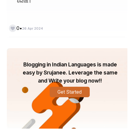
ଲେଖା।
ଅର୍ଥାତ୍ ----ଜନକାଦି ଜ୍ଞାନୀମାନେ ମଧ୍ୟ ଆସକ୍ତିରହିତ କର୍ମ 
ଦ୍ବାରା ହିଁ ପ୍ରସିଦ୍ଧି ପ୍ରାପ୍ତି କରିଥିଲେ ଏଣୁ କର୍ମ କରିବା ହଁ 
ଉଚିତ୍।
•
0
26 Apr 2024
Blogging in Indian Languages is made
easy by Srujanee. Leverage the same
and Write your blog now!!
"ପ୍ରକୃତେ ର୍ଗୁଣସମ୍ମୂଢାଃ ସଜ୍ଜନ୍ତେ ଗୁଣ କର୍ମସ୍ତୁ
Get Started
ତାନ କୁତ୍ସନବିଦୋ ମନ୍ଦାନ କୁତ୍ସନବିନ୍ନ ବିଚାଳୟେତ୍"।।
ଅର୍ଥ ----ପ୍ରକୃତିର ଗୁଣ ମାନଙ୍କ ଦ୍ବାରା ଅତ୍ୟନ୍ତ ମୋହିତ 
ହୋଇଥିବା ମନୁଷ୍ୟ ମାନେ ଗୁଣ ଓ କର୍ମ ମାନଙ୍କରେ ଆସକ୍ତ 
ରହନ୍ତି; ପୃର୍ଣ୍ଣଭାବରେ