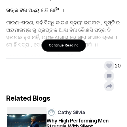
ତାଙ୍କ ବିନା ଅନ୍ୟ ଗତି ନାହିଁ"।।
ମାରଣ-ତାରଣ, ସର୍ବ ସିଦ୍ଧି କାରଣ ସ୍ବୟଂ ଭଗବାନ , ସୃଷ୍ଟି ର 
ଅୟମାରମ୍ଭ ରୁ ପ୍ରଭୃଙ୍କ ଆଜ୍ଞା ବିନା କୋୖଣସି ପତ୍ର ବି 
ହଲଚଲ ହୁଏ ନାହିଁ, ତାଙ୍କ ଈଶାରା ରେ ସାରା ସଂସାର ଚାଲେ । 
ସେ ହିଁ ସତ୍ୟ , ସେ ହିଁ କର୍ମ, ସେ ହିଁ ସେ ସର୍ବେସର୍ବା ।।
Continue Reading
"ତସ୍ମାଦସକ୍ତଃ ସତତ୍ କାର୍ଯ୍ୟ କର୍ମ ସମାଚର
20
ଆସକ୍ତୋ ହ୍ୟାଚରନ୍ କର୍ମ ପରୋମାପ୍ନେତି ପୂରୁଷଃ" ।।
ଅର୍ଥ --ନିରନ୍ତର ଆସକ୍ତିରହିତ ହୋଇ  ନିଷ୍ଠାର ସହ କର୍ମ 
କର,କାରଣ ଆସକ୍ତିରହିତ କର୍ମ ର ଫଳରେ ପରମାତ୍ମା ଙ୍କୁ 
ପ୍ରାପ୍ତ ହୋଇଯାଏ।
Related Blogs
Cathy Silvia
Why High Performing Men
Struggle With Silent