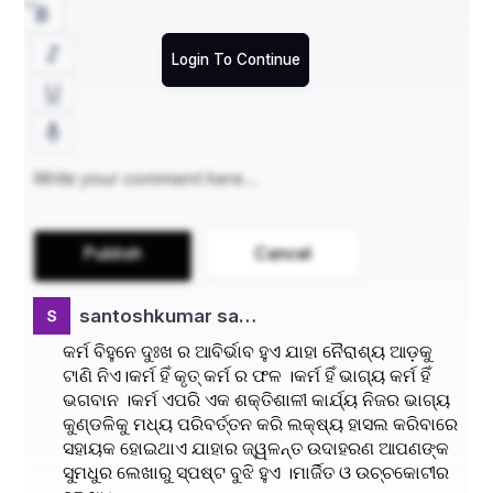
ଦ୍ବିତୀୟତଃ ---
Login To Continue
ଦସ୍ୟୁ ରତ୍ନାକର ଏତେ ପାପ କରିଥିଲେ ଯେ, ସେ ପ୍ରଭୃ 
ଶ୍ରୀରାମଙ୍କ ନାମକୁ ସ୍ପଷ୍ଟ ରୂପେ ଉଚ୍ଚାରଣ କରି 
ପାରୁନଥିଲେ।ମରା ମରା କହି ବାରବର୍ଷ କାଳ ନିଷ୍ଠା ଓ ଦୃଢ଼ 
ତପସ୍ୟା କରି ଏକ ସ୍ବତନ୍ତ୍ର ପରିଚୟ ସୃଷ୍ଟି କରିଥିଲେ ।
ବାଲି ଓ ହୁଙ୍କା ହୋଇଯିବା ସତ୍ବେ ଅଖଣ୍ଡ ଜପତପ କରି 
ମହର୍ଷି ବାଲ୍ମୀକି ନାମରେ ଯୁଗାଦ୍ଦ ପୁରୁଷ ପରିଚିତ ହେବା ସହ 
ରାମାୟଣର ରଚନା କରି ସାହିତ୍ୟ ଜଗତରେ ଅମର ଯଶ 
Publish
Cancel
କୀର୍ତ୍ତି ଲାଭ କରିଥିଲେ।
santoshkumar sa…
ତୃତୀୟ ରେ--ମହାମୂର୍ଖ କାଳୀ ଦାସ ସାହିତ୍ୟ ସର୍ଜନା କରି  
କର୍ମ ବିହୁନେ ଦୁଃଖ ର ଆବିର୍ଭାବ ହୁଏ ଯାହା ନୈରାଶ୍ୟ ଆଡ଼କୁ
କିମ୍ବଦନ୍ତୀ ହାସଲ କରିଥିଲେ।
ଟାଣି ନିଏ।କର୍ମ ହିଁ କୃତ୍ କର୍ମ ର ଫଳ ।କର୍ମ ହିଁ ଭାଗ୍ୟ କର୍ମ ହିଁ
ଭଗବାନ ।କର୍ମ ଏପରି ଏକ ଶକ୍ତିଶାଳୀ କାର୍ଯ୍ୟ ନିଜର ଭାଗ୍ୟ
"କର୍ମ ଣୈବ ହିସଂସିଦ୍ଧିମାସ୍ଥିତା ଜନକାଦୟଃ
କୁଣ୍ଡଳିକୁ ମଧ୍ୟ ପରିବର୍ତ୍ତନ କରି ଲକ୍ଷ୍ୟ ହାସଲ କରିବାରେ
ସହାୟକ ହୋଇଥାଏ ଯାହାର ଜ୍ୱଳନ୍ତ ଉଦାହରଣ ଆପଣଙ୍କ
ଲୋକସଂଗ୍ରହ ମେବାପି ସମ୍ପଶ୍ୟନ କର୍ତ୍ତୁମର୍ହସି"।। 
ସୁମଧୁର ଲେଖାରୁ ସ୍ପଷ୍ଟ ବୁଝି ହୁଏ ।ମାର୍ଜିତ ଓ ଉଚ୍ଚକୋଟୀର