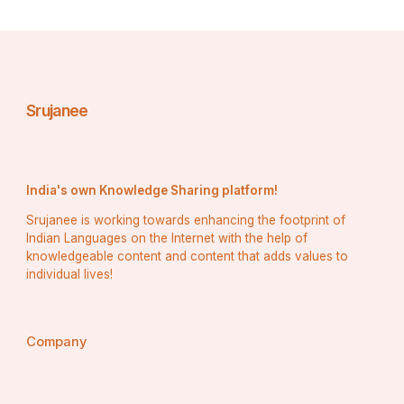
ବୁଝି ନଥିବା  ସେହି ମନ୍ଦବୁଦ୍ଧି ଅଜ୍ଞାନୀ ମାନଙ୍କୁ ପୂର୍ଣ୍ଣ 
ଭାବରେ ଜାଣିଥିବା ଜ୍ଞାନୀ ବିଚଳିତ କରିବା ଉଚିତ ନୁହେଁ।
Srujanee
India's own Knowledge Sharing platform!
Srujanee is working towards enhancing the footprint of
Indian Languages on the Internet with the help of
knowledgeable content and content that adds values to
individual lives!
##ପୌରାଣିକ  ଯୁଗରେ ଥରେ ମହାମୁନି ନାରଦ ଶ୍ରୀ 
Company
ନାରାୟଣଙ୍କ ସମ୍ମୁଖରେ ପ୍ରଶ୍ନ ବାଢିଲେ ଯେ "ଆପଣଙ୍କ 
ପ୍ରିୟ ଭକ୍ତ କିଏ?"