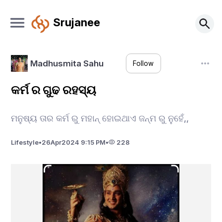
Srujanee
Madhusmita Sahu
Follow
କର୍ମ ର ଗୁଢ ରହସ୍ୟ
ମନୁଷ୍ୟ ତାର କର୍ମ ରୁ ମହାନ୍ ହୋଇଥାଏ ଜନ୍ମ ରୁ ନୁହେଁ,,
Lifestyle
•
26
Apr
2024 9:15 PM
•
228