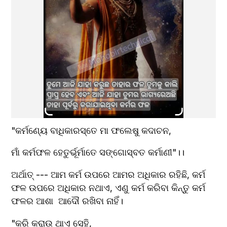
"କର୍ମଣ୍ୟେ ବାଧିକାରସ୍ତେ ମା ଫଲେଷୁ କଦାଚନ,
ମାଁ କର୍ମଫଳ ହେତୁର୍ଭୂର୍ମାତେ ସଙ୍ଗୋସ୍ବତ କର୍ମାଣୀ"।।
ଅର୍ଥାତ୍ --- ଆମ କର୍ମ ଉପରେ ଆମର ଅଧିକାର ରହିଛି, କର୍ମ 
ଫଳ ଉପରେ ଅଧିକାର ନଥାଏ, ଏଣୁ କର୍ମ କରିବା କିନ୍ତୁ କର୍ମ 
ଫଳର ଆଶା  ଆଦୌ ରଖିବା ନାହିଁ।
"କରି କରାଉ ଥାଏ ସେହି,