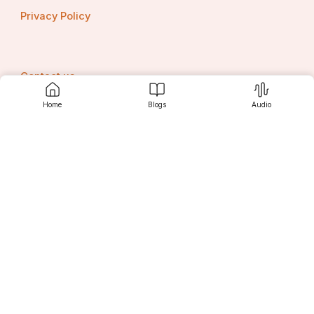
Privacy Policy
Contact us
Home
Blogs
Audio
Srujanee
Discover
For Readers