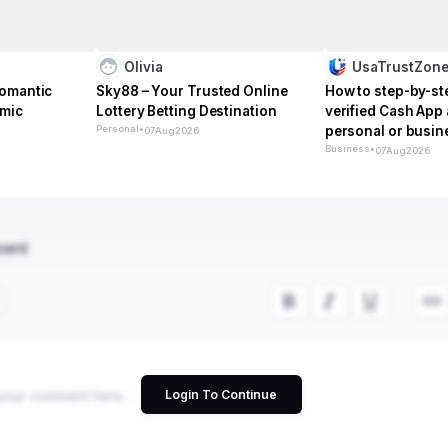
Olivia
UsaTrustZon
Romantic
Sky88 – Your Trusted Online
How to step-by-st
omic
Lottery Betting Destination
verified Cash App
Personal
•
personal or busin
07
Aug
2026
management
Business
•
07
Aug
2026
ment
Login To Continue