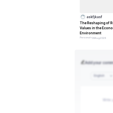
askfjkasf
The Reshaping of 
Values in the Econ
Environment
Personal
•
08
Aug
2026
Add your com
English