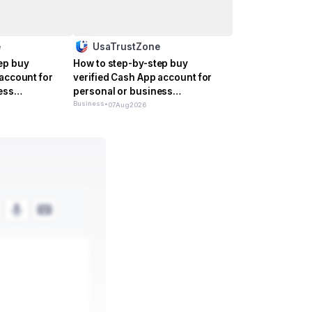
e
UsaTrustZone
ep buy
How to step-by-step buy
 account for
verified Cash App account for
ess
personal or business
management
Business
•
07
Aug
2026