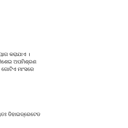
ମିଶେଇ ଅପମିଶ୍ରଣ 
ି ଗୋଟିଏ ମାଂସରେ 
ତଃ ଡିହାଇଡ୍ରେଟେଡ 