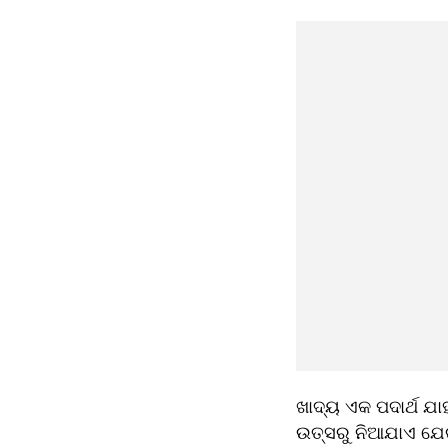
ଖାଦ୍ୟ ଏକ ପଦାର୍ଥ ଯା
ଉତ୍ସରୁ ନିଆଯାଏ ଯେଉଁ