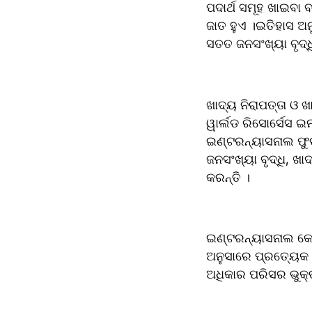
ପଦାର୍ଥ ସମୂହ ଖାଇବା 
ଜାତ ହୁଏ ।ଇତିହାସ ଅନ
ସତ‌ତ ଜନସଂଖ୍ୟା ବ
ଖାଦ୍ୟ ନିରାପତ୍ତା ଓ
ୱାର୍ଲଡ ରିସୋର୍ସେସ ଇ
ଇଣ୍ଟରନ୍ୟାସନାଲ ଫୁଡ
ଜନସଂଖ୍ୟା ବୃଦ୍ଧି, ଖା
କରନ୍ତି ।
ଇଣ୍ଟରନ୍ୟାସନାଲ କୋ
ଅନୁସାରେ ପ୍ରତ୍ୟେକ ବ୍ୟକ୍ତିର ମାନ‌କ ଜୀବନର ଅଧିକାରରେ ଯଥେ
ଅଧିକାର ପରିସର ଭୁକ୍