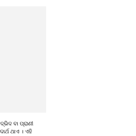
ିଦ ବା ପ୍ରାଣୀ 
ର୍ଥ ଥାଏ । ଏହି 