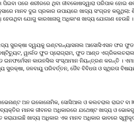
ବା ପିଇବା ପରେ ଶରୀରରେ ଥିବା ଜୀବକୋଷଦ୍ୱାରା ପରିପାକ ହୋଇ ଶକ୍ତି,
ୁସାରେ ମାନବ ଦୁଇ ପ୍ରକାର ଉପାୟରେ ଖାଦ୍ୟ ସଂଗ୍ରହ କରୁଥିଲା: ଶି
ୃଦ୍ଧି ହେଉଥିବା ଯୋଗୁ କାରଖାନାରୁ ଅଧିକାଂଶ ଖାଦ୍ୟ ଯୋଗାଣ ହେଉଛି ।
 ଖାଦ୍ୟ ସୁରକ୍ଷା ଦ୍ୱୟକୁ ଇଣ୍ଟରନ୍ୟାସନାଲ ଆସୋସିଏସନ ଫର ଫୁଡ
ନଷ୍ଟିଚ୍ୟୁଟ, ୱାର୍ଲଡ ଫୁଡ ପ୍ରୋଗ୍ରାମ, ଫୁଡ ଆଣ୍ଡ ଏଗ୍ରିକଲଚରାଲ
 ଇନଫର୍ମେସନ କାଉନସିଲ ସଂସ୍ଥାମାନ ନିୟନ୍ତ୍ରଣ କରନ୍ତି । ଏମ
ଦ୍ୟ ସୁରକ୍ଷା, ଜଳବାୟୁ ପରିବର୍ତ୍ତନ, ଜୈବ ବିବିଧତା ଓ ସ୍ଥିରତା ବିଷୟ
ଭେନାଣ୍ଟ ଅନ ଇକୋନୋମିକ, ସୋସିଆଲ ଓ କଲଚରାଲ ରାଇଟ ବା ICE
ଷ୍ଟ ଖାଦ୍ୟ ଓ ଭୋକରୁ ମୁକ୍ତି ଏକ ମୌଳିକ 
ତ କରାଯାଇଛି ଖାଦ୍ୟ ଅଧିକାର ଏକ ମାନବ ଅଧିକାର ଭାବରେ ସ୍ୱୀକୃ