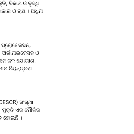
 ବିକାଶ ଓ ବୃଦ୍ଧି 
କାର ଓ ଚାଷ । ଅଧୁନା 
 ପ୍ରୋଟେକସନ, 
 ଅର୍ଗାନାଇଜେସନ ଓ 
ାନେ ଜଳ ଯୋଗାଣ, 
ମାନ ନିୟନ୍ତ୍ରଣ 
SCR) ସଂସ୍ଥା 
ତ ହୋଇଛି ।