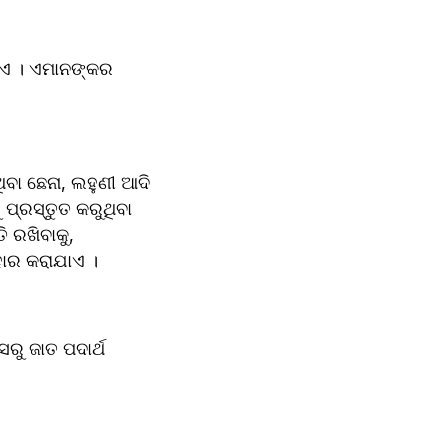
ବା ଛେନା, ଲହୁଣୀ ଆଦି 
ପ୍ରସ୍ତୁତ କରୁଥିବା 
କ୍ତ କରି ଖାଦ୍ୟାଭାବ ସମୟରେ ଖାଇବାକୁ ଓ ସ୍ଟିଉ କରିବା ନିମନ୍ତେ ରକ୍ତ ବ୍ୟବ‌ହାର କରାଯାଏ ।
ୁ ଜାତ ପଦାର୍ଥ 