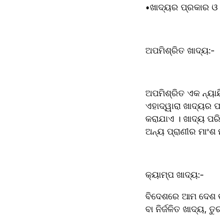
•ଖାଦ୍ୟର ପ୍ରକାର ଓ 
ଅପମିଶ୍ରିତ ଖାଦ୍ୟ:-
ଅପମିଶ୍ରିତ ଏକ ନ୍ୟାୟିକ ଶବ୍ଦ ଯାହ
ଏହାଦ୍ୱାରା ଖାଦ୍ୟର 
କରାଯାଏ । ଖାଦ୍ୟ ପରିମ
ଅନ୍ୟ ପ୍ରାଣୀର ମାଂଶ 
କ୍ୟାମ୍ପ ଖାଦ୍ୟ:-
ବିଦେଶରେ ଆମ ଦେଶ ଭଳ
ବା ନିର୍ଜଳିତ ଖାଦ୍ୟ, 