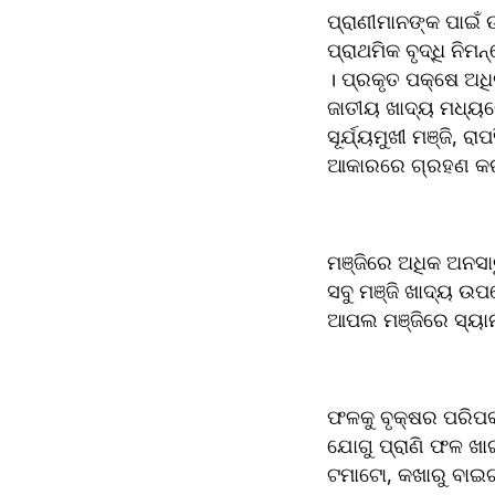
ପ୍ରାଣୀମାନଙ୍କ ପାଇଁ
ପ୍ରାଥମିକ ବୃଦ୍ଧି ନି
। ପ୍ରକୃତ ପକ୍ଷେ ଅଧିକାଂଶ ମା
ଜାତୀୟ ଖାଦ୍ୟ ମଧ୍ୟରେ
ସୂର୍ଯ୍ୟମୁଖୀ ମଞ୍ଜି, 
ଆକାରରେ ଗ୍ରହଣ କର
ମଞ୍ଜିରେ ଅଧିକ ଅନସାଚ
ସବୁ ମଞ୍ଜି ଖାଦ୍ୟ ଉପ‌ଯୋଗୀ ନୁହେଁ । ଲେମ୍ବୁ ମଞ୍ଜି ଖାଇଲେ ତଣ୍ଟିରେ ଲାଗିଯିବା ସମ୍ଭାବନା ଥାଏ; ଚେରି ଓ 
ଆପଲ ମଞ୍ଜିରେ ସ୍ୟାନ
ଫଳକୁ ବୃକ୍ଷର ପରିପକ୍
ଯୋଗୁ ପ୍ରାଣି ଫଳ ଖାଇବା ପରେ ଅନ୍ୟ ସ୍ଥାନ