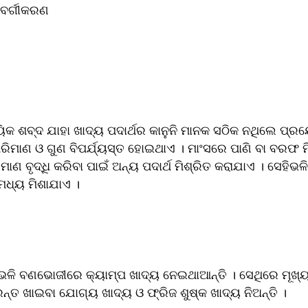
ବର୍ଗୀକରଣ
ା ଖାଦ୍ୟ ପଦାର୍ଥର କାନୁନି ମାନ‌କ ସଠିକ ନଥିଲେ ପ୍ରୟୋଗ କରାଯାଏ । 
ପରିମାଣ ଓ ଗୁଣ ବିପର୍ଯ୍ୟସ୍ତ ହୋଇଥାଏ । ମାଂସରେ ପାଣି ବା ବରଫ 
ାଣ ବୃଦ୍ଧି କରିବା ପାଇଁ ଅନ୍ୟ ପଦାର୍ଥ ମିଶ୍ରିତ କରାଯାଏ । ସେହିଭଳ
ମଧ୍ୟ ମିଶାଯାଏ ।
ି ବଣଭୋଜୀରେ କ୍ୟାମ୍ପ ଖାଦ୍ୟ ନେଇଥାଆନ୍ତି । ସେଥିରେ ମୂଖ୍ୟ
ତୁରନ୍ତ ଖାଇବା ଯୋଗ୍ୟ ଖାଦ୍ୟ ଓ ଫ୍ରିଜ ଶୁଷ୍କ ଖାଦ୍ୟ ନିଅନ୍ତି ।