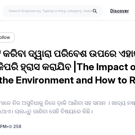
Discover
ollow
ଟ କରିବା ଦ୍ୱାରା ପରିବେଶ ଉପରେ ଏହ
କିପରି ହ୍ରାସ କରାଯିବ |The Impact 
the Environment and How to R
ମାନେ ନିଜ ଅସୁବିଧାକୁ ନିଜେ ଡ଼ାକି ଆଣିବା ସହ ସମାନ । ଖାଦ୍ୟ
ଥାଏ। ଚାଲନ୍ତୁ ଜାଣିବା ସେହି ବିଷୟରେ କିଛି।
 PM
•
258