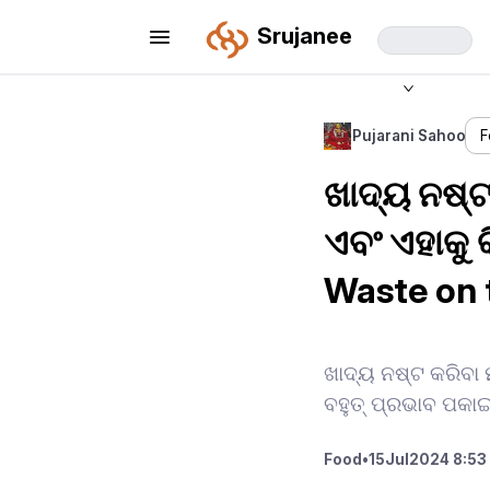
Srujanee
Pujarani Sahoo
F
ଖାଦ୍ୟ ନଷ୍
ଏବଂ ଏହାକୁ 
Waste on 
ଖାଦ୍ୟ ନଷ୍ଟ କରିବା 
ବହୁତ୍ ପ୍ରଭାବ ପକାଇ
Food
•
15
Jul
2024 8:53