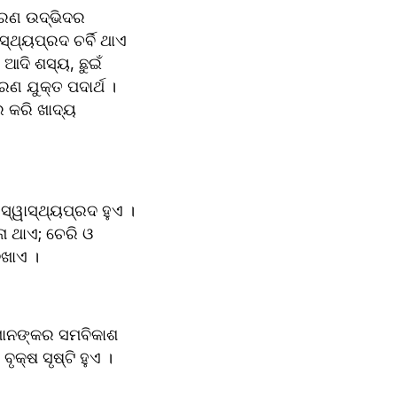
ରଣ ଉଦ୍ଭିଦର 
ଥ୍ୟପ୍ରଦ ଚର୍ବି ଥାଏ 
 ଯୁକ୍ତ ପଦାର୍ଥ । 
ର କରି ଖାଦ୍ୟ 
୍ୱାସ୍ଥ୍ୟପ୍ରଦ ହୁଏ । 
ଖାଏ ।
କର ସମ‌ବିକାଶ 