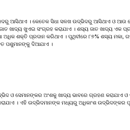
ଭିଦରୁ ଆସିଥାଏ । କେତେକ ସିଧା ସଳଖ ଉଦ୍ଭିଦରୁ ଆସିଥାଏ ଓ ଆଉ 
ଷ ଜାତ ଖାଦ୍ୟ ଖୁଏଇ ସଂଗ୍ରହ କରାଯାଏ । ଶସ୍ୟ ଜାତ ଖାଦ୍ୟ ଏକ ପ୍ର
କ ଶକ୍ତି ପ୍ରଦାନ କରିଥାଏ । ପୃଥିବୀରେ ୮୭% ଶସ୍ୟ ମକା, ଗ‌ହମ ଓ ଚାଉଳରୁ ମିଳେ 
ିତ ପଶୁମାନଙ୍କୁ ଦିଆଯାଏ ।
ିଦ ଓ ସେମାନଙ୍କର ଅଂଶକୁ ଖାଦ୍ୟ ଭାବରେ ଗ୍ରହଣ କରାଯାଏ ଓ ଖା
ରାଯାଏ । ଏହି ଉଦ୍ଭିଦମାନଙ୍କ ମଧ୍ୟରୁ ଅଧିକାଂଶ ଉଦ୍ଭିଦଙ୍କର ପ