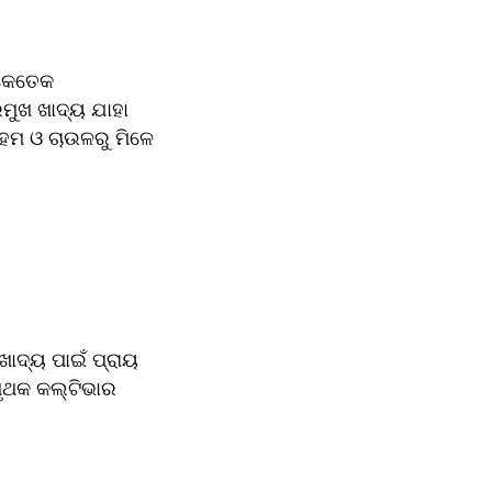
କେତେକ 
ମୁଖ ଖାଦ୍ୟ ଯାହା 
ଦ୍ୟ ପାଇଁ ପ୍ରାୟ 
ୃଥକ କଲ୍ଟିଭାର 