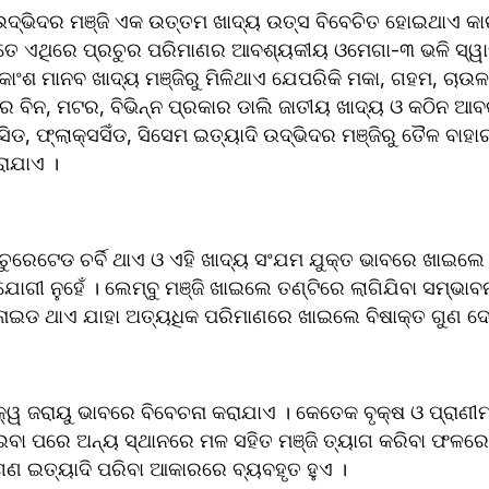
 ଉଦ୍ଭିଦର ମଞ୍ଜି ଏକ ଉତ୍ତମ ଖାଦ୍ୟ ଉତ୍ସ ବିବେଚିତ ହୋଇଥାଏ କା
ମନ୍ତେ ଏଥିରେ ପ୍ରଚୁର ପରିମାଣର ଆବଶ୍ୟକୀୟ ଓମେଗା-୩ ଭଳି ସ୍ୱାସ୍
ନବ ଖାଦ୍ୟ ମଞ୍ଜିରୁ ମିଳିଥାଏ ଯେପରିକି ମକା, ଗ‌ହମ, ଚାଉଳ ଆଦି ଶସ୍ୟ, ଛୁଇଁ 
 ବିନ, ମଟର, ବିଭିନ୍ନ ପ୍ରକାର ଡାଲି ଜାତୀୟ ଖାଦ୍ୟ ଓ କଠିନ ଆବରଣ
ରାପସିଡ, ଫ୍ଲାକ୍ସସିଁଡ, ସିସେମ ଇତ୍ୟାଦି ଉଦ୍ଭିଦର ମଞ୍ଜିରୁ ତୈଳ ବାହା
ାଯାଏ ।
ୁରେଟେଡ ଚର୍ବି ଥାଏ ଓ ଏହି ଖାଦ୍ୟ ସଂଯମ ଯୁକ୍ତ ଭାବରେ ଖାଇଲେ ସ
ାଇଡ ଥାଏ ଯାହା ଅତ୍ୟଧିକ ପରିମାଣରେ ଖାଇଲେ ବିଷାକ୍ତ ଗୁଣ ଦେ
ୱ ଜରାୟୁ ଭାବରେ ବିବେଚନା କରାଯାଏ । କେତେକ ବୃକ୍ଷ ଓ ପ୍ରାଣୀମାନଙ୍
ରେ ମଳ ସ‌ହିତ ମଞ୍ଜି ତ୍ୟାଗ କରିବା ଫଳରେ ବୃକ୍ଷ ସୃଷ୍ଟି ହୁଏ । 
ଟମାଟୋ, କ‌ଖାରୁ ବାଇଗଣ ଇତ୍ୟାଦି ପରିବା ଆକାରରେ ବ୍ୟବ‌ହୃତ ହୁଏ ।