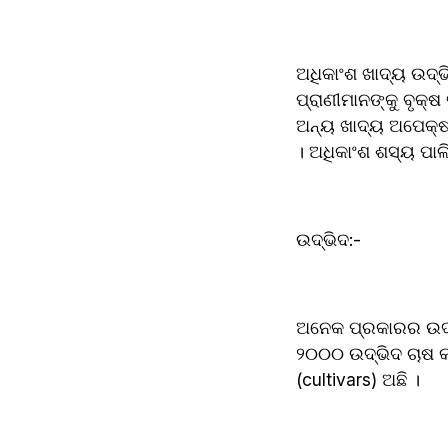
ଅଧିକାଂଶ ଖାଦ୍ୟ ଉଦ୍
ପ୍ରାଣୀମାନଙ୍କୁ ବୃକ୍
ଅନ୍ୟ ଖାଦ୍ୟ ଅପେକ୍ଷା ଅଧି
। ଅଧିକାଂଶ ଶସ୍ୟ ପାଳ
ଉଦ୍ଭିଦ:-
ଅନେକ ପ୍ରକାରର ଉଦ୍ଭ
୨୦୦୦ ଉଦ୍ଭିଦ ଚାଷ କ
(cultivars) ଅଛି ।