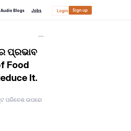
Sign up
Audio Blogs
Jobs
Login
ାର ପ୍ରଭାବ
of Food
educe It.
 ନଷ୍ଟ ପରିବେଶ ଉପରେ