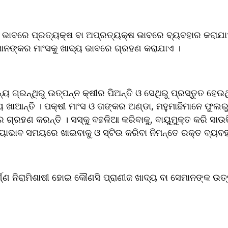
େ ପ୍ରତ୍ୟକ୍ଷ ବା ଅପ୍ରତ୍ୟକ୍ଷ ଭାବରେ ବ୍ୟବ‌ହାର କରାଯାଏ । ଏମାନଙ୍କର 
ାନଙ୍କର ମାଂସକୁ ଖାଦ୍ୟ ଭାବରେ ଗ୍ରହଣ କରାଯାଏ ।
ୟ ଗ୍ରନ୍ଥିରୁ ଉତ୍ପନ୍ନ କ୍ଷୀର ପିଅନ୍ତି ଓ ସେଥିରୁ ପ୍ରସ୍ତୁତ ହେଉଥି
ୟ ଖାଆନ୍ତି । ପକ୍ଷୀ ମାଂସ ଓ ତାଙ୍କର ଅଣ୍ଡା, ମହୁମାଛିମାନେ ଫୁଲରୁ 
ବ‌ହଳିଆ କରିବାକୁ, ବାୟୁମୁକ୍ତ କରି ସାଉତି ରଖିବାକୁ, 
ଲବଣ‌ଯୁ
୍ଣ ନିରାମିଶାଷୀ ହୋଇ କୌଣସି ପ୍ରାଣୀଜ ଖାଦ୍ୟ ବା ସେମାନଙ୍କ ଉତ୍ସର