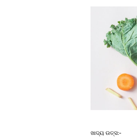
ଖାଦ୍ୟ ଉତ୍ସ:-