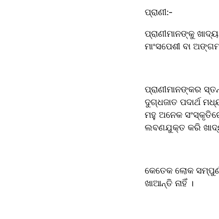
ପ୍ରାଣୀ:-
ପ୍ରାଣୀମାନଙ୍କୁ ଖାଦ୍ୟ ଭାବର
ମାଂସପେଶୀ ବା ଅଙ୍ଗମ
ପ୍ରାଣୀମାନଙ୍କର ସ୍ତନ୍
ଦୁଗ୍ଧଜାତ ପଦାର୍ଥ ମଧ୍
ମହୁ ଅନେକ ସଂସ୍କୃତିରେ ଗ୍ରହଣ କରନ୍ତି । ସସ୍‌କୁ 
କେତେକ ଲୋକ ସମ୍ପୁର୍ଣ
ଖାଆନ୍ତି ନାହିଁ ।