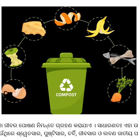
ହା ଜୀବର ପୋଷଣ ନିମନ୍ତେ ଗ୍ରହଣ କରାଯାଏ । ସାଧାରଣତଃ ଏହା ଉଦ୍ଭ
ଥିରେ ଶ୍ୱେତସାର, ପୁଷ୍ଟିସାର, ଚର୍ବି, ଜୀବସାର ଓ ଲବଣ ଜାତୀୟ ପଦା