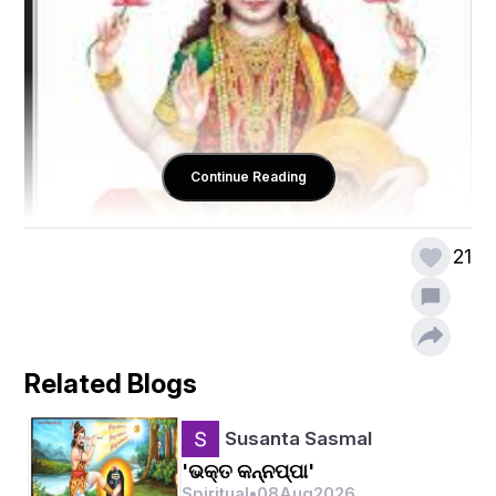
Continue Reading
21
Related Blogs
ମହାଲକ୍ଷ୍ମୀ ତୁମେ ହୃଦୟ ମନ୍ଦିରେ,
Susanta Sasmal
'ଭକ୍ତ କନ୍ନପ୍ପା'
ବିଶ୍ଵାସ ରେ ବିରାଜିତ,
Spiritual
•
08
Aug
2026