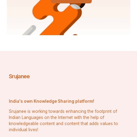
ଶୁଭାଶିଷ ବରଷୁଥାଅ ମସ୍ତକେ,
ସ୍ନେହ କରୁଣାର ଧାରା,
ବଞ୍ଚିବା ସାର୍ଥକ କରିବା ପ୍ରେରଣା,
Srujanee
ପାଇଛି ତୁମଠୁ ପରା ।।
ଆଶା ଆକାଂକ୍ଷା ଅନନ୍ତ ଘଟିଅଛି,
India's own Knowledge Sharing platform!
ତୁମକୁ ପାଇବା ପରେ,
Srujanee is working towards enhancing the footprint of
Indian Languages on the Internet with the help of
 ତୁମ ଛତ୍ରଛାୟା ତଳେ ରହିଥିବି,
knowledgeable content and content that adds values to
individual lives!