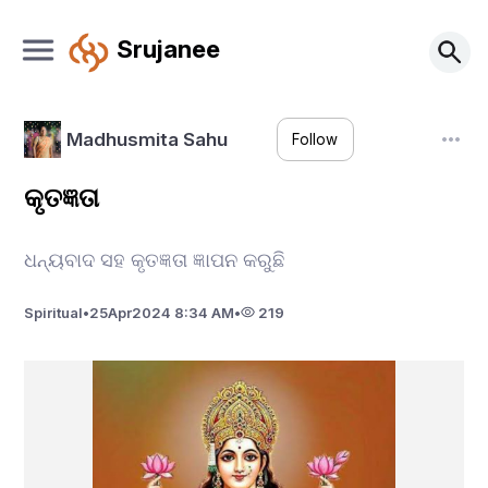
Srujanee
Madhusmita Sahu
Follow
କୃତଜ୍ଞତା
ଧନ୍ୟବାଦ ସହ କୃତଜ୍ଞତା ଜ୍ଞାପନ କରୁଛି
Spiritual
•
25
Apr
2024 8:34 AM
•
219