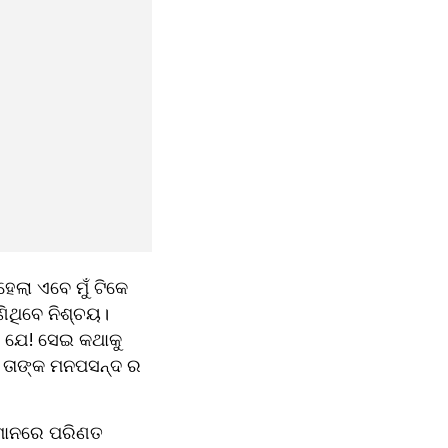
ଲା ଏବେ ମୁଁ ଟିକେ 
ଥିବେ ନିଶ୍ଚୟ। 
 ଯେ! ସେଇ କଥାକୁ 
ୁ ତାଙ୍କ ମନପସନ୍ଦ ର 
ିମାନରେ ପରିଣତ 