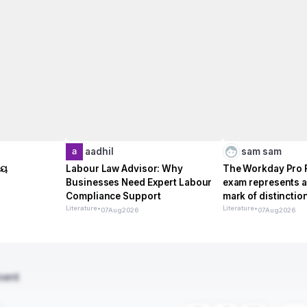
h
aadhil
sam sam
ଚୟ
Labour Law Advisor: Why
The Workday Pro 
Businesses Need Expert Labour
exam represents a
Compliance Support
mark of distinctio
Literature
•
Literature
•
07
Aug
2026
07
Aug
2026
ment