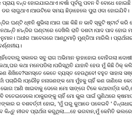
ପ୍ରାୟ ବନ୍ଦ ହୋଇଯାଇଥାଏ।ବର୍ଷା ପୂର୍ବରୁ ପବନ ବି ବୋଧେ ହୋଇଛି।ଶ
ଡର ଲାଗୁଥାଏ।ଆଉଟିକେ ସମୟ ଛିଡ଼ାହେଲେ ପୁରା ଓଦା ହୋଇଯିବି।
ନ୍ଦିର ଘଣ୍ଟି ଧ୍ଵନି ଶୁଭିଲା।ଆଗ ପଛ କିଛି ନ ଭାବି ସ୍କୁଟି ଷ୍ଟାର୍ଟ କ
 ନଥାନ୍ତି।ମନ୍ଦିର ଘଣ୍ଟାରେ ଦେଖିଲି ରାତି ଦଶଟା।ପାଦ ପାଦ ହୋଇ ମ
ାନ। ଅଧୀର ଆବେଗରେ ଆଣ୍ଠୁମାଡ଼ି ମୁଣ୍ଡିଆ ମାରିଲି। ପ୍ରାର୍ଥନାର 
ର୍ଣ୍ଣନୀୟ।
ଥା,ଘର କଥା ମନେପଡିଲା।ପରିସ୍ଥିତି ଯାହାବି ହେଉ ମୁଁ କିଛି ଠିକ୍ କଲିନ
କଣ ଶିଖିବେ?ସମସ୍ତେ କେତେ ବ୍ୟସ୍ତ ହେଉଥିବେ! ବହୁତ ସାହାସ ସଞ୍ଚ
 ନାଁ ପଚାରିଲି।ପ୍ରୌଢ଼ ନନାଜଣଙ୍କ ମୋ ମୁଁହକୁ ଚାହିଁ କଣ ଜାଣିଲେ କ
ି ଭୋଗ ଆଣି ଖାଇବାକୁ ଦେଲେ।ମୋ ସାଙ୍ଗେ ଟିକେ କଥାବାର୍ତ୍ତା କରି
 ବି ବତେଇଦେଲେ।ଠାକୁରଙ୍କୁ ଚାହିଁ ମୋ ଭୁଲ ପାଇଁ ପୁଣିଥରେ କ୍ଷମାପ୍ରା
କାର ର ବଶବର୍ତ୍ତୀ ହୋଇ, 'ମୁଁ ଘରୁ କୁଆଡେ ପଳେଇବି ' ଚିନ୍ତାଧା
 କିନ୍ତୁ ନୀରବ ପ୍ରାର୍ଥନା କରୁଥିଲା.....ହେ ଭଗବାନ,ମୁଁ କେମିତି ଭ