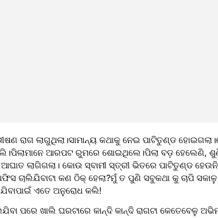
ଷଣ ରାଗ ଲାଗୁଥିଲା।ସାମାନ୍ୟ କଥାକୁ ନେଇ ପାଟିତୁଣ୍ଡ ହୋଇଗଲା।ହେ
ଲି।ପିଲାମାନେ ଆରପଟ ରୁମରେ ଶୋଇଥିଲେ।ପିଲା ବଡ଼ ହେଲେଣି, ଶୁଣି
 ଆଘାତ ଲାଗିଗଲା। କୋଉ ସ୍ବାମୀ ସ୍ତ୍ରୀ ଭିତରେ ପାଟିତୁଣ୍ଡ ହେଉନି
ସ ଚାଲିଯିବାଟା କଣ ଠିକ୍ ହେଲା?ମୁଁ ତ ପୁଣି ସବୁକଥା କୁ ଚାପି ସକାଳ
ଯିବାପାଇଁ ଏତେ ଅନୁରୋଧ କଲି!
ିଯିବା ପରେ ଖାଲି ଘରଟାରେ କାନ୍ଦି କାନ୍ଦି ରାଗଟା କେତେବେଳୁ ଅଭ