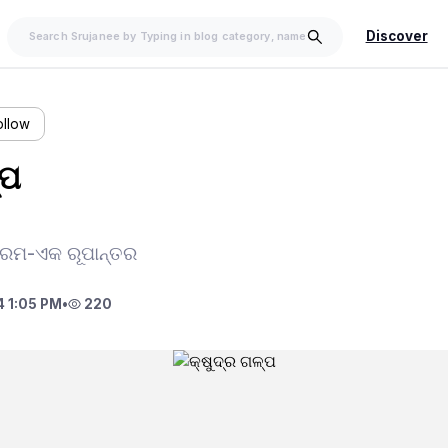
Discover
ollow
୍ପ
ରେମ-ଏକ ରୂପାନ୍ତର
 1:05 PM
•
220