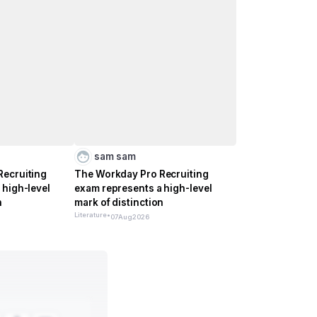
sam sam
Recruiting
The Workday Pro Recruiting
 high-level
exam represents a high-level
n
mark of distinction
Literature
•
07
Aug
2026