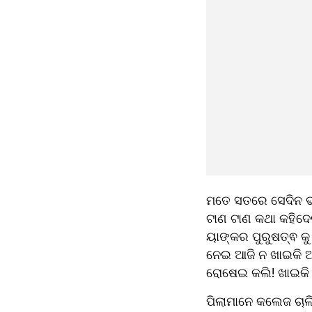
ମତେ ସତରେ ସେଦିନ ଭୀ
ଟାଣ ଟାଣ କଥା କହିଦେ
ୟାଙ୍କର ପୁରୁଷତ୍ଵ କୁ
ନେଇ ଆଜି ନ ଖାଇକି ଅଫି
ରୋଷେଇ କଲି! ଖାଇକି 
ପିଲାମାନେ କଲେଜ ଚାଲ