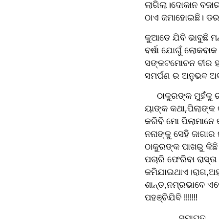
ଲାଗିଲା।ଦୋକାନ ବଜାର 
ଠାଏ ଜମାହୋଇଛି। ଡର 
କୁଆଡେ ଯିବି ଭାବୁଛି ମ
ବର୍ଷା ଯୋଗୁଁ ଲୋକବାକ
ସଙ୍କଟମୋଚନ ବୀର ହନୁମ
ସମର୍ପଣ ର ଅନୁଭବ ଅବ
     ଠାକୁରଙ୍କ ମୁହଁକୁ ଚାହିଁଦେବାରୁ ସକାଳର ସବୁ ରାଗ ଅଭିମାନ ଲୁହାହୋଇ ବୋହିଗଲା।ଦୋଷୀ ଦୋଷୀ ଲାଗୁଥାଏ। 
ୟାଙ୍କ କଥା,ପିଲାଙ୍କ କ
କରିବି ମୋ ପିଲାମାନେ 
ନନାଙ୍କୁ ସେହି ଜାଗାର
ଠାକୁରଙ୍କ ପାଖରୁ କିଛ
ପଚାରି ଫେରିବା ରାସ୍ତା
କମିଯାଇଥାଏ।ରାଗ,ଅହଙ୍
ଶାନ୍ତ,ନମ୍ରଭାବେ ଏବେ
ପହଞ୍ଚିଯିବି !!!!!!!
              ସମାପ୍ତ