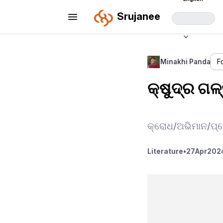
Srujanee
Minakhi Panda
F
କ୍ଷୁଦ୍ର ଗଳ
କ୍ରୋଧ/ଅଭିମାନ/ପ୍
Literature
•
27
Apr
2024