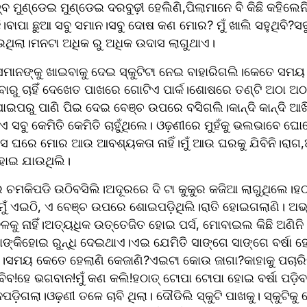
 ମୁଣ୍ଡେଇ ମୁଣ୍ଡେଇ ଦରବୁଢ଼ୀ ହେଲିଣି,ପିଲାମାନେ ବି କିଛି କହିଲେନି
।ବାପା ଛୁଆ ସବୁ ସମାନ।ସବୁ ଦୋଷ କଣ ମୋର? ମୁଁ ଖାଲି ସହୁଥିବି?ସବୁ ଛ
ଉଥିଲା।ମନଟା ଅଧିକ ରୁ ଅଧିକ ଉଦାସ ଲାଗୁଥାଏ।
େମାନଙ୍କୁ ଖାଇବାକୁ ଦେଇ ସ୍କୁଟିଟା ନେଇ ବାହାରିଗଲି।କେତେ ସମୟ
ଗିବାରୁ ଚାହିଁ ଦେଖେତ ପାଖରେ ଗୋଟିଏ ପାର୍କ।ଶୋଷରେ ତଣ୍ଟି ଅଠା ଅ
 ପାଇପରୁ ପାଣି ପିଇ ଦେଇ ବେଞ୍ଚ ଉପରେ ବସିଗଲି।କାନ୍ଦି କାନ୍ଦି ଆଖି ଫ
 କିଏ ସବୁ କେମିତି କେମିତି ଚାହୁଁଥିଲେ। ଓଢ଼ଣୀରେ ମୁହଁକୁ ଭଲଭାବେ 
୍ତି।ସେ ଘରେ ମୋର ଆଉ ଆବଶ୍ୟକତା ନାହିଁ।ମୁଁ ଆଉ ଘରକୁ ଯିବିନି।ରାଗ,
ିହୋଇ ଯାଉଥିଲି।
ଚମକିପଡି ଉଠିବସିଲି।ଅଦୂରରେ ଦି ଟା କୁକୁର କଜିଆ ଲାଗୁଥିଲେ।ହଠାତ୍ 
ୁଁ ଏଇଠି, ଏ ବେଞ୍ଚ ଉପରେ ଶୋଇପଡ଼ିଥିଲି।ରାତି ହୋଇଗଲାଣି। ଅଭ
 ନାହିଁ।ଅତ୍ୟଧିକ ଉତ୍ତେଜିତ ହୋଇ ପର୍ସ, ମୋବାଇଲ କିଛି ଅଣିନି।ସକ
କିହୋଇ ରୁନ୍ଧି ଦେଇଥାଏ।ଏଇ ଯେମିତି ସାଙ୍ଗେ ସାଙ୍ଗେ ବର୍ଷା ହୋଇ
କ।ସମୟ କେତେ ହେଲାଣି କେଜାଣି?ଏଇଟା କୋଉ ଜାଗା?କାହାକୁ ପଚାରିବ
ିବ!ହେ ଭଗବାନ!ମୁଁ କଣ କଲି!ହଠାତ୍ ଟୋପା ଟୋପା ହୋଇ ବର୍ଷା ପଡ଼ି
ଡ଼ିଗଲା।ଓଢ଼ଣୀ ତଳେ ଚାବି ଥିଲା। ଦୌଡିଲି ସ୍କୁଟି ପାଖକୁ। ସ୍କୁଟିକୁ 