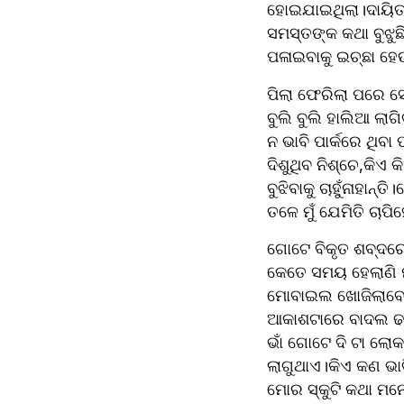
ହୋଇଯାଇଥିଲା।ଦାୟିତ୍ବ
ସମସ୍ତଙ୍କ କଥା ବୁଝୁଛି
ପଳାଇବାକୁ ଇଚ୍ଛା ହେ
ପିଲା ଫେରିଲା ପରେ ସ
ବୁଲି ବୁଲି ହାଲିଆ ଲା
ନ ଭାବି ପାର୍କରେ ଥିବା
ଦିଶୁଥିବ ନିଶ୍ଚେ,କିଏ
ବୁଝିବାକୁ ଚାହୁଁନାହାନ
ତଳେ ମୁଁ ଯେମିତି ଚାପ
ଗୋଟେ ବିକୃତ ଶବ୍ଦରେ 
କେତେ ସମୟ ହେଲାଣି ମ
ମୋବାଇଲ ଖୋଜିଲାବେଳକୁ
ଆକାଶଟାରେ ବାଦଲ ଢାଙ୍
ଭାଁ ଗୋଟେ ଦି ଟା ଲୋ
ଲାଗୁଥାଏ।କିଏ କଣ ଭାବ
ମୋର ସ୍କୁଟି କଥା ମନେପ