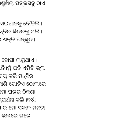
ୁଖିଲା ପତ୍ରସବୁ ଠାଏ 
ରି ସେଇଆଡକୁ ଦୌଡିଲି।
ନ୍ଦିର ଭିତରକୁ ଗଲି।
ଶକ୍ତି ଅଦ୍ଭୁତ। 
ି।ମୁଁ ଯଦି ଏମିତି ଭୂଲ 
ୟ କରି ମନ୍ଦିର 
େଜାଣି,ଗୋଟିଏ ଠୋଲାରେ 
,ମୋ ଘରର ଠିକଣା 
ର୍ଥନା କଲି।ବର୍ଷା 
ରା ର ମୋ ସକାଳ ମନଟା 
ଲରେ ଭଲରେ ଘରେ 