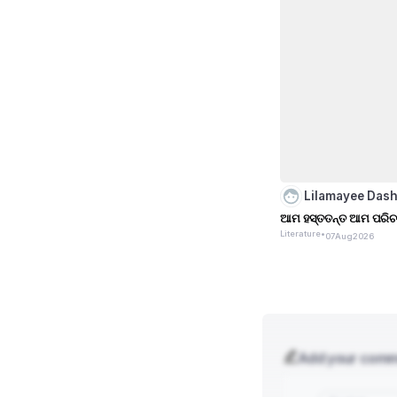
Lilamayee Das
ଆମ ହସ୍ତତନ୍ତ ଆମ ପରି
Literature
•
07
Aug
2026
Add your com