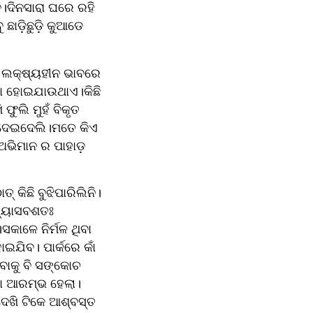
।ଦିନସାରା ଘରେ ରହି 
ାଡ଼ିଛୁଡ଼ି କୁଆଡେ 
 ଲକ୍ଷ୍ୟହୀନ ଭାବରେ 
ଠା ହୋଇଯାଉଥାଏ।କିଛି 
ୁଲି ମୁହଁ ବିକୃତ 
ଘୋଦେଇଦେଲି।ମତେ କିଏ 
ଅଭିମାନ ର ପାହାଡ଼ 
କିଛି ବୁଝିପାରିଲିନି।
୍ୟାସବଶତଃ 
ାଳେ ନିର୍ମଳ ଥିବା 
ଯିବ। ପାର୍କରେ କାଁ 
ାକୁ ବି ସଙ୍କୋଚ 
ବା ଆରମ୍ଭ ହେଲା।
ଦେଖି ଟିକେ ଆଶ୍ବସ୍ତ 