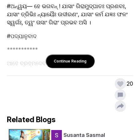
#ଅନ୍ୱୟ— ହେ ଭଗବନ୍ ! ଯାସାଂ ଗିରାମୁଦ୍ଘାତଃ ପ୍ରଣବଃ, 
ଯାସାଂ ତ୍ରିଭିଃ ନ୍ୟାୟୈଃ ଉଦୀରଣଂ, ଯାସାଂ କର୍ମ ଯଜ୍ଞଃ ଫଳଂ 
ସ୍ୱର୍ଗଃ, ତ୍ୱଂ ତାସାଂ ଗିରାଂ ପ୍ରଭବ ଅସି ।
#ପଦ୍ୟାନୁବାଦ
***********
Continue Reading
ଆହେ ବ୍ରହ୍ମଦେବ    ବେଦବାଣୀ ସର୍ବ
      କାରଣ ଅଟ ଆପଣ
20
ପ୍ରାରମ୍ଭେ ଓଁକାର     ରହିଛି ଯାହାର
     ତ୍ରି ସ୍ୱରରେ ଉଚ୍ଚାରଣ ।
ସେ ବାଣୀ ସହିତ      ରହିଛି ନିହିତ
Related Blogs
     ଯଜ୍ଞ ଆଦି କାର୍ଯ୍ୟମାନ
Susanta Sasmal