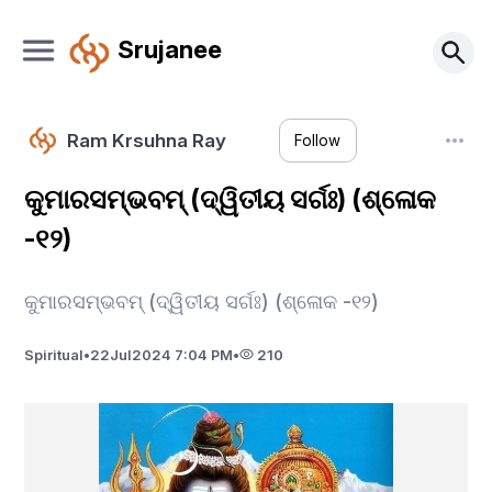
Srujanee
Ram Krsuhna Ray
Follow
କୁମାରସମ୍ଭବମ୍ (ଦ୍ୱିତୀୟ ସର୍ଗଃ) (ଶ୍ଳୋକ
-୧୨)
କୁମାରସମ୍ଭବମ୍ (ଦ୍ୱିତୀୟ ସର୍ଗଃ) (ଶ୍ଳୋକ -୧୨)
Spiritual
•
22
Jul
2024 7:04 PM
•
210