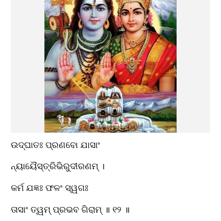
ଉଦ୍ଘାତଃ ପ୍ରଣବୋ ଯାସାଂ
ନ୍ୟାୟୈସ୍ତ୍ରିଭିରୁଦୀରଣମ୍ ।
କର୍ମ ଯଜ୍ଞଃ ଫଳଂ ସ୍ୱଗଃ
ତାସାଂ ତ୍ୱମ୍ ପ୍ରଭବ ଗିରାମ୍ ॥ ୧୨ ॥