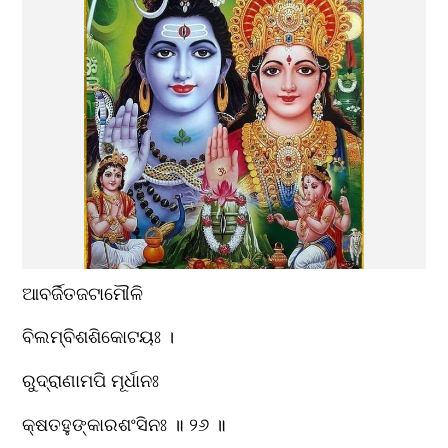
ଆବର୍ଜିତଜଟାମୌଳି
ବିଲମ୍ବିଶଶିକୋଟୟଃ ।
ରୁଦ୍ରାଣାମପି ମୂର୍ଧାନଃ
କ୍ଷତହୁଙ୍କାରଶଂସିନଃ ॥ ୨୬ ॥