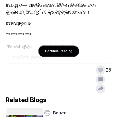
#ଅନ୍ୱୟ— ଆବର୍ଜିତଜଟାମୌଳିବିଲମ୍ବିଶଶିକୋଟୟଃ 
ରୁଦ୍ରାଣାମ୍ ଅପି ମୂର୍ଧାନଃ କ୍ଷତହୁଙ୍କାରଶଂସିନଃ ।
#ପଦ୍ୟାନୁବାଦ
***********
ଏକାଦଶ ରୁଦ୍ର      ମାନଙ୍କର ଶିର
Continue Reading
     ଗ୍ଳାନିରେ ଯାଇଛି ଝୁଙ୍କି 
ଜଟାରେ ସଂଯୁକ୍ତ   ଶଶୀକଳା ମାନ
25
      ରହି ଅଛନ୍ତି ଲଟକି ।
ପରାଜୟ ଖେଦ   ଅପମାନେ କ୍ରୋଧ
Related Blogs
      କାରଣୁ ହୁଙ୍କାର ଶବ୍ଦ
Bauer
ଶୁଭେନାହିଁ ସତେ    କରିଛିକି କିଏ