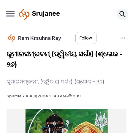
Srujanee
Ram Krsuhna Ray
Follow
କୁମାରସମ୍ଭବମ୍ (ଦ୍ୱିତୀୟ ସର୍ଗଃ) (ଶ୍ଳୋକ -
୨୬)
କୁମାରସମ୍ଭବମ୍ (ଦ୍ୱିତୀୟ ସର୍ଗଃ) (ଶ୍ଳୋକ - ୨୬)
Spiritual
•
08
Aug
2024 11:48 AM
•
299