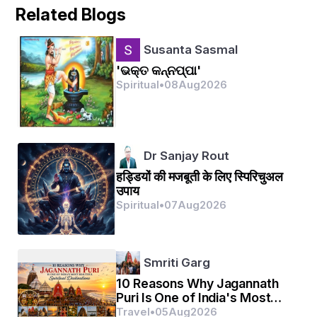
ସତେ ରାଜହଂସୀ-    ମାନେ ହୋଇ ଖୁସି
Related Blogs
           ଶିଖାଇଛନ୍ତି କି ଚାଲି
Susanta Sasmal
'ଭକ୍ତ କନ୍ନପ୍ପା'
ପ୍ରତିଦାନେ ପଦ              ନୂପୁର ଶବଦ
Spiritual
•
08
Aug
2026
        ଶିଖିବେ ତାଙ୍କଠୁ ଭାଳି ॥ ୩୪ ॥
ଓଁ ନମଃ ଶିବାୟ 
Dr Sanjay Rout
हड्डियों की मजबूती के लिए स्पिरिचुअल
उपाय
Spiritual
•
07
Aug
2026
Smriti Garg
10 Reasons Why Jagannath
Puri Is One of India's Most
Beautiful Spiritual
Travel
•
05
Aug
2026