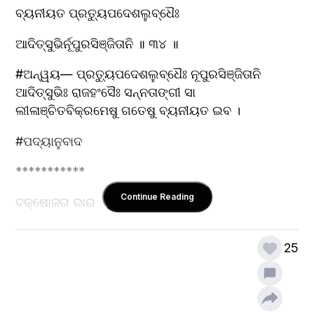
ବ୍ୟନୀୟତ ପ୍ରତ୍ୟୁପଦେଶଲୁବ୍ଧୈଃ
ଆଦିତ୍ସୁଭିର୍ନୂପୁରସିଞ୍ଜିତାନି ॥ ୩୪ ॥
#ଅନ୍ୱୟ— ପ୍ରତ୍ୟୁପଦେଶଲୁବ୍ଧୈଃ ନୂପୁରସିଞ୍ଜିତାନି 
ଆଦିତ୍ସୁଭିଃ ରାଜହଂସୈଃ ସନ୍ନତାଙ୍ଗୀ ସା 
ଲୀଳାଞ୍ଚିତବିକ୍ରମେଷୁ ଗତେଷୁ ବ୍ୟନୀୟତ ଇବ ।
#ପଦ୍ୟାନୁବାଦ
***********
Continue Reading
ବକ୍ଷୋଜର ଭାର          କାରଣୁ ଶରୀର
           ଥିଲା ସ୍ୱଳ୍ପ ଅବନତ
25
ଗମନ କାଳରେ           ପଦ ସଂଚାଳନ
          ଥିଲା ଅତି ଲୀଳାୟିତ ।