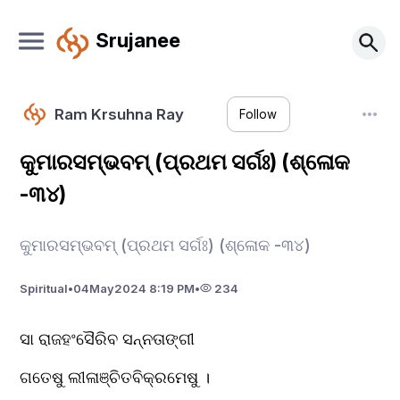
Srujanee
Ram Krsuhna Ray
Follow
କୁମାରସମ୍ଭବମ୍ (ପ୍ରଥମ ସର୍ଗଃ) (ଶ୍ଳୋକ
-୩୪)
କୁମାରସମ୍ଭବମ୍ (ପ୍ରଥମ ସର୍ଗଃ) (ଶ୍ଳୋକ -୩୪)
Spiritual
•
04
May
2024 8:19 PM
•
234
ସା ରାଜହଂସୈରିବ ସନ୍ନତାଙ୍ଗୀ
ଗତେଷୁ ଲୀଳାଞ୍ଚିତବିକ୍ରମେଷୁ ।