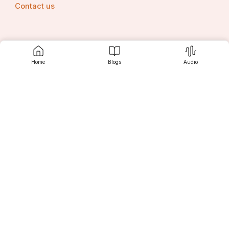
Contact us
Srujanee
Home
Blogs
Audio
Discover
For Readers
For Writers
Editor