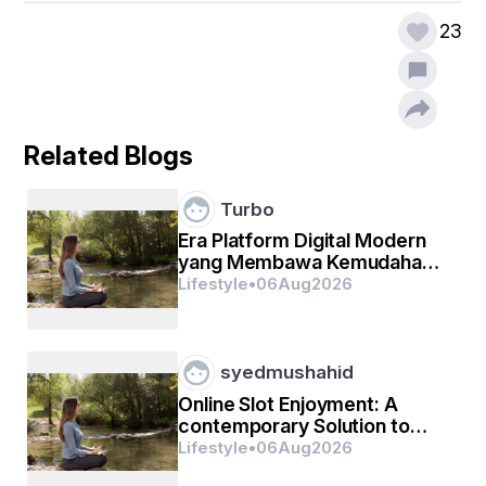
23
Related Blogs
Turbo
Era Platform Digital Modern
yang Membawa Kemudahan
dalam Aktivitas Online
Lifestyle
•
06
Aug
2026
syedmushahid
जीवन का उद्देश्य। 
Online Slot Enjoyment: A
contemporary Solution to
Take pleasure in Electronic
Lifestyle
•
06
Aug
2026
digital Gambling