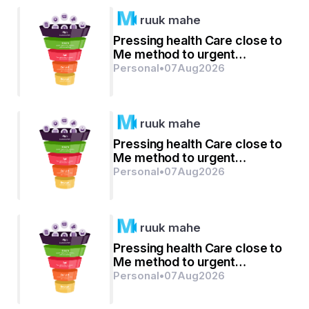
ruuk mahe
Pressing health Care close to
Me method to urgent
scientific goals
Personal
•
07
Aug
2026
ruuk mahe
Pressing health Care close to
Me method to urgent
scientific goals
Personal
•
07
Aug
2026
ruuk mahe
Pressing health Care close to
Me method to urgent
scientific goals
Personal
•
07
Aug
2026