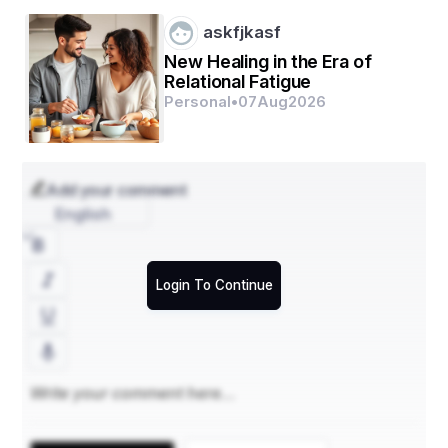
askfjkasf
New Healing in the Era of
Relational Fatigue
Personal
•
07
Aug
2026
Add your comment
English
Login To Continue