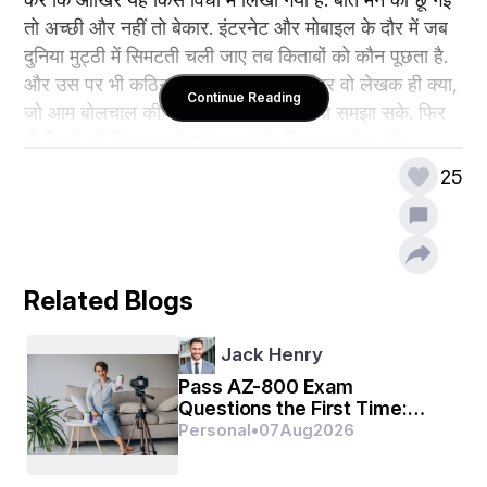
तो अच्छी और नहीं तो बेकार. इंटरनेट और मोबाइल के दौर में जब 
दुनिया मुट्ठी में सिमटती चली जाए तब किताबों को कौन पूछता है. 
और उस पर भी कठिन शब्दों की भरमार. आखिर वो लेखक ही क्या, 
Continue Reading
जो आम बोलचाल की भाषा में अपनी बात को ना समझा सके. फिर 
भी किसी की जिज्ञासा को शांत करने के लिए शब्दकोश और 
एक्सपर्ट की सुविधा तो हमेशा ही बनी रहती है और अब गूगल भी तो 
25
है.
Related Blogs
Jack Henry
Pass AZ-800 Exam
Questions the First Time:
Here's Your Real Game Plan
Personal
•
07
Aug
2026