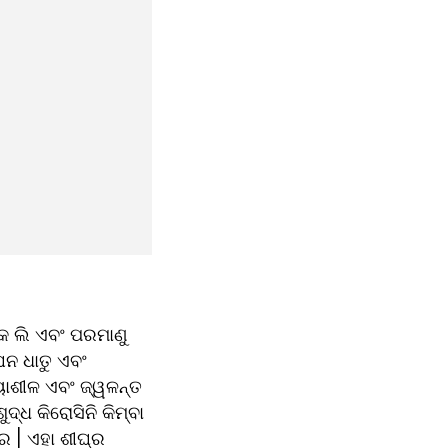
ୀକ ଲି ଏବଂ ପରମାଣୁ 
ନ ଧାତୁ ଏବଂ 
ୟାଶୀଳ ଏବଂ ଜ୍ୱଳନ୍ତ 
୍ଧ କିରୋସିନି କିମ୍ବା 
| ଏହା ଶୀଘ୍ର 