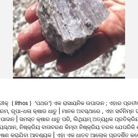
୍ରୀକ୍  ( líthos )  'ପଥର') ଏକ ରାସାୟନିକ ଉପାଦାନ ; ଏହାର ପ୍ରତ
ରମ, ରୂପା-ଧଳା କ୍ଷାର ଧାତୁ | ମାନକ ଅବସ୍ଥାରେ , ଏହା ସର୍ବନିମ୍ନ ଘ
ଉପାଦାନ | ସମସ୍ତ କ୍ଷାର ଧାତୁ ପରି, ଲିଥିୟମ୍ ଅତ୍ୟଧିକ ପ୍ରତିକ୍ରି
ୟସ୍ଥାନ, ନିଷ୍କ୍ରିୟ ବାତାବରଣ କିମ୍ବା ନିଷ୍କ୍ରିୟ ତରଳ ଯେପରିକି ଶୁଦ
ଣ କରାଯିବା ଆବଶ୍ୟକ | ଏହା ଏକ ଧାତବ ଆଲୋକ ପ୍ରଦର୍ଶିତ କରେ 