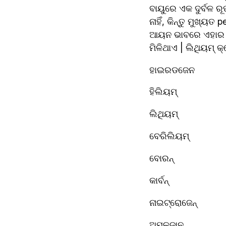
ବାୟୁରେ ଏକ ଦୁର୍ବଳ ର
ନାହିଁ, କିନ୍ତୁ ମୁଖ୍ୟ
ଆୟନ ଭାବରେ ଏହାର ଦ୍
ମିଳିଥାଏ | ଲିଥିୟମ୍ 
ହାଇରଡଜେନ
ହିଲିୟମ୍
ଲିଥିୟମ୍
ବେରିଲିୟମ୍ 
ବୋରନ୍ 
କାର୍ବନ୍ 
ନାଇଟ୍ରୋଜେନ୍
ଅମ୍ଳଜାନ 