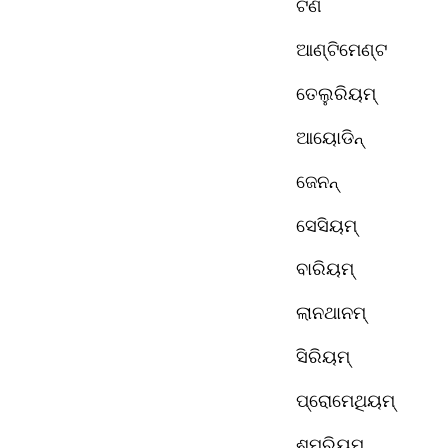
ଟିଣ
ଆଣ୍ଟିମେଣ୍ଟ
ତେଲୁରିୟମ୍ 
ଆୟୋଡିନ୍
ଜେନନ୍ 
ସେସିୟମ୍ 
ବାରିୟମ୍ 
ଲାନଥାନମ୍ 
ସିରିୟମ୍ 
ପ୍ରୋମେଥିୟମ୍ 
ଶମରିୟମ୍ 