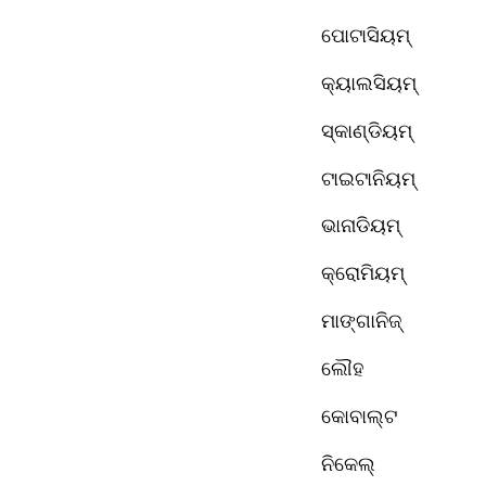
ପୋଟାସିୟମ୍ 
କ୍ୟାଲସିୟମ୍
ସ୍କାଣ୍ଡିୟମ୍ 
ଟାଇଟାନିୟମ୍ 
ଭାନାଡିୟମ୍ 
କ୍ରୋମିୟମ୍
ମାଙ୍ଗାନିଜ୍
ଲୌହ 
କୋବାଲ୍ଟ 
ନିକେଲ୍ 