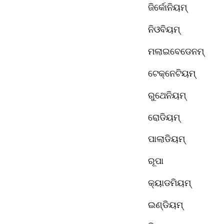
ଜିର୍କୋନିୟମ୍
ନିଓବିୟମ୍ 
ମଲାଇବେଡେନମ୍ 
ଟେକ୍ନେଟିୟମ୍ 
ରୁଥେନିୟମ୍ 
ରୋଡିୟମ୍ 
ପାଲାଡିୟମ୍ 
ରୂପା
କ୍ୟାଡମିୟମ୍
ଇଣ୍ଡିୟମ୍