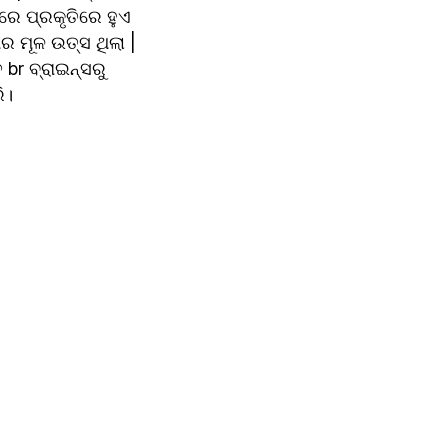
େ ପ୍ରକୃତିରେ ହୁଏ 
ର ମୂଳ ଉତ୍ସ ଥିଲା | 
 ବ୍ରାଇନ୍ସରୁ 
ି।