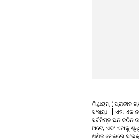
ଲିଥିୟମ୍ ( ପ୍ରାଚୀନ ଗ
ସଂଖ୍ୟା   | ଏହା ଏକ ନ
ସର୍ବନିମ୍ନ ଘନ କଠିନ 
ଅଟେ, ଏବଂ ଏହାକୁ ଶୂନ୍
ଖଣିଜ ତେଲରେ ସଂରକ୍ଷ