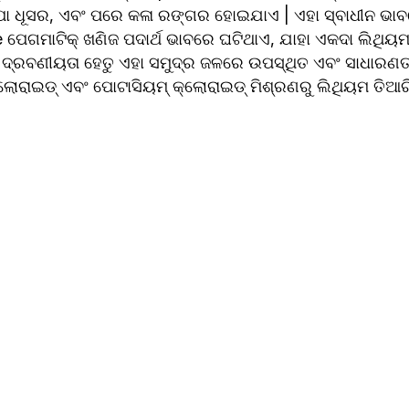
ୂପା ଧୂସର, ଏବଂ ପରେ କଳା ରଙ୍ଗର ହୋଇଯାଏ | ଏହା ସ୍ବାଧୀନ ଭାବର
ତ pe ପେଗମାଟିକ୍ ଖଣିଜ ପଦାର୍ଥ ଭାବରେ ଘଟିଥାଏ, ଯାହା ଏକଦା ଲିଥିୟମ
ରବଣୀୟତା ହେତୁ ଏହା ସମୁଦ୍ର ଜଳରେ ଉପସ୍ଥିତ ଏବଂ ସାଧାରଣତ br
କ୍ଲୋରାଇଡ୍ ଏବଂ ପୋଟାସିୟମ୍ କ୍ଲୋରାଇଡ୍ ମିଶ୍ରଣରୁ ଲିଥିୟମ ତିଆର