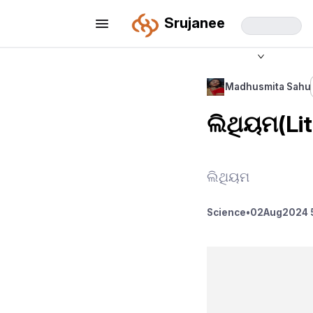
Srujanee
Madhusmita Sahu
ଲିଥିୟମ(Li
ଲିଥିୟମ
Science
•
02
Aug
2024 