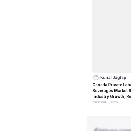
Kunal Jagtap
Canada Private Lab
Beverages Market S
Industry Growth, R
Analysis and Forec
Food
•
06
Aug
2026
Add your com