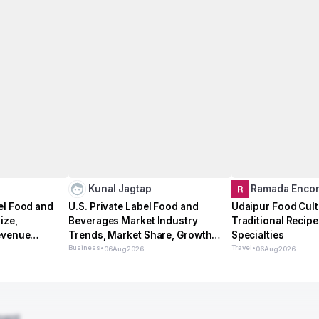
Kunal Jagtap
Ramada Enco
el Food and
U.S. Private Label Food and
Udaipur Food Cult
ize,
Beverages Market Industry
Traditional Recip
evenue
Trends, Market Share, Growth
Specialties
ast
Opportunities
Business
•
Travel
•
06
Aug
2026
06
Aug
2026
ment