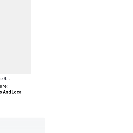
re R…
ure:
es And Local