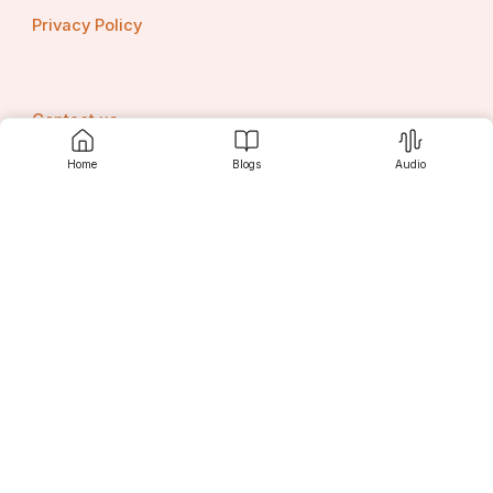
Privacy Policy
Contact us
Home
Blogs
Audio
Srujanee
Discover
For Readers