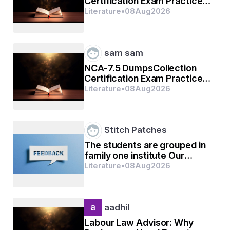
Certification Exam Practice
ज्योस्ना भीजा ममताकी 
Questions
Literature
•
08
Aug
2026
पूर्णिमा चंद्रमा
sam sam
ब्राह्मणी या नारायणी या 
NCA-7.5 DumpsCollection
शिवानी, 
Certification Exam Practice
Questions
Literature
•
08
Aug
2026
 कौन पूज्या ?
 कौन बंदनिया ??
Stitch Patches
 बरदा कौन है???
The students are grouped in
family one institute Our
Experience with JAK Global
Literature
•
08
Aug
2026
 तर्क नहीं जानती मैं
Education Institute
 मन मेरा संधिहान 
aadhil
रास्ता भटक जाती हूं 
Labour Law Advisor: Why