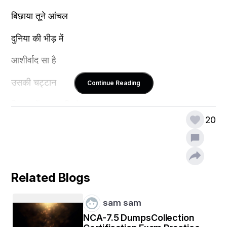
बिछाया तूने आंचल 
दुनिया की भीड़ में
आशीर्वाद सा है
उसकी चट्टान
Continue Reading
निराशा में आशा की संचार
20
घने काले अँधेरे में
उषा की लाली
अरुणिमा नेवोदित
Related Blogs
ठंडी सूर्य का
sam sam
दु:खभरी रात मैं 
NCA-7.5 DumpsCollection