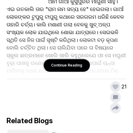
                            ଆମ ଗାଆଁ କୁସୁପୁରର ମାଗୁଣୀ ସାହୁ। 
ଏଇ ଗତକାଲି ତାର "ରାମ ନାମ ସତ୍ୟ ହେ" ହେଇଗଲା। ଗାଆଁ 
ଲୋକଙ୍କର ଟୁପୁରୁ ଟାପୁରୁ କଥାରେ ସରଗରମ ଧରିଛି କେବଳ 
ତାହାରି ଚର୍ଚ୍ଚା। କାଲି ମଶାଣୀ ଗଲା ବେଳକୁ ଖୁବ୍ ଅଳ୍ପ 
ସଂଖ୍ୟକ ଲୋକ ଯାଇଥିଲେ ଶୋଭା ଯାତ୍ରାରେ। ସେଇଭଳି 
ସ୍ଥିତି ସେ ନିଜ ପାଇଁ ସୃଷ୍ଟି କରିଥିଲା। ଲୋକଟା ବଡ଼ କୃପଣ 
ବୋଲି ଚର୍ଚ୍ଚିତ ଥିଲା। ସେ ଚାଲିଯିବା ପରେ ତା ବିଷୟରେ 
ସ୍କୁଲ ଛାତ୍ରମାନେ ଖୋଲି ଖାଲି କହୁଥିଲେଯେ ଓଃ ସେ ମଗୁଣୀ 
ବୁଢ଼ା ପାଖକୁ ଗଣେଶ ପୂଜା ଓ ସରସ୍ଵତୀ ପୂଜାପାଇଁ ଚାନ୍ଦା 
Continue Reading
ମାଗିବାକୁ ଗଲେ ଦେବତ ନାହିଁ, ଓଲୋଟି ଶ୍ଲୋକ ବୋଲ ଠିକ୍ 
ରେ ଦେବି କହିବ। ଯେତେ ଫନ୍ଦି ସବୁ ଜଣା।
21
                       ଥୋକାଏ ଝିଅ ଓ ବୋହୂ ଆଲୋଚନା 
କରୁଥିଲେ ଯେ ବୁଢ଼ାର ନଜରଟା ଭାରି ଖରାପ। ବୁଢ଼ୀ ସିନା ନାହିଁ, 
କିନ୍ତୁ ଘୁରି ଘୁରି ସମସ୍ତଙ୍କୁ ଚାହୁଁଥିବ ଭିନ୍ନ ଏକ ନଜରରେ।
Related Blogs
ଲୋକେ କହୁଥିଲେ ଗାଆଁରେ ପୂଜା ପରବରେ ପଇସାଟିଏ 
ଦେଖାଏ ନାହିଁ କୃପଣ ବୁଢ଼ା। ଟୋକାମାନଙ୍କ କ୍ଲବ ଘର ତାର 