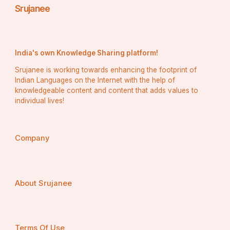
Srujanee
ଜେଜେ ତୁମର ଅନ୍ତିମ ଇଚ୍ଛା ନିଶ୍ଚୟ ପାଳନ କରି 
ଦେଖାଇବି। ତୁମେ ଉପରେ ଥାଇ କଲ୍ୟାଣ କରୁଥିବ। ତୁମର 
ଅମର ଆତ୍ମାର ସଦଗତି ହେଉ।
India's own Knowledge Sharing platform!
                        ଅଷ୍ଟ ପ୍ରହରୀ ନାମ ଯଜ୍ଞ ବସିଥିଲା। 
Srujanee is working towards enhancing the footprint of
ଚାରିଆଡ଼େ ମହାମନ୍ତ୍ରର ପବିତ୍ର ନାମ ବାୟୁମଣ୍ଡଳରେ 
Indian Languages on the Internet with the help of
ଗୁଞ୍ଜରିତ ହେଉଥିଲା। କିଛି ଯୋଡ଼ ହାତରେ ପ୍ରାର୍ଥନା କରି 
knowledgeable content and content that adds values to
individual lives!
କହୁଥିଲେ ମଉସା, __ତୁମର ଅମର ଆତ୍ମାର ଗତି 
ଉର୍ଦ୍ଧ୍ୱଗାମୀ ହେଉ।
                    ସବୁଆଡେ ନୀରବତାର ରାଜୁତି ଭିତରେ ବୁଢ଼ା 
Company
ମାଗୁଣୀ ସାହୁ ଅମର ପାଲଟି ଗଲା।
About Srujanee
ଓମ୍ ଶାନ୍ତି।((ସମାପ୍ତ।)
ଚିତ୍ରା ରାଣୀ ପାତ୍ର।
Terms Of Use