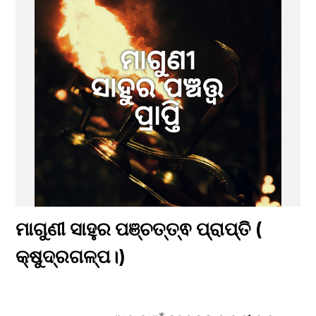
ମାଗୁଣୀ ସାହୁର ପଞ୍ଚତ୍ତ୍ଵ ପ୍ରାପ୍ତି ( 
କ୍ଷୁଦ୍ରଗଳ୍ପ।)