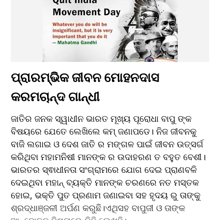
ପ୍ରାରମ୍ଭିକ ଜୀବନ ମୋହନଦାସ 
କରମଚାନ୍ଦ ଗାନ୍ଧୀ
ଜାତିର ଜନକ ସ୍ୱାଧୀନ ଭାରତ ମୂଖ୍ୟ ପୂରୋଧା ବାପୁ ଙ୍କ 
ବିଷୟରେ ଯେତେ ଲେଖିଲେ କମ୍ ଜଣାପଡେ। ନିଜ ଜୀବନକୁ 
ବାଜି ଲଗାଇ ଓ ଦେଶ ଜାତି ର ମଙ୍ଗଳ ପାଇଁ ଜୀବନ ଉତ୍ସର୍ଗ 
କରିଥିବା ମହାମନିଷୀ ମାନଙ୍କ ର ଉଦାହରଣ ତ ବହୁତ ବେଶୀ। 
ଭାରତର ସ୍ଵାଧୀନତା ସଂଗ୍ରାମରେ ଯୋଗ ଦେଇ ପ୍ରାଣବଳି 
ଦେଇଥିବା ମହାନ୍ ବ୍ୟକ୍ତି ମାନଙ୍କ ଚରଣରେ ନତ ମସ୍ତକ 
ହୋଇ, ଭକ୍ତି ପୁତ ପ୍ରଣାମ ଜଣାଇବା ସହ ହୃଦୟ ରୁ ତାଙ୍କୁ 
ଶ୍ରଦ୍ଧାଞ୍ଜଳୀ ଅର୍ପଣ କରୁଛି।ଏଥିସହ ବାପୁଜୀ ଓ ତାଙ୍କ 