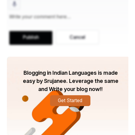
ଯାଇଥିଲେ, ଯେଉଁଠାରେ ସେ ଏହାର ଶାସକ ଠାକୁର 
ସାହେବଙ୍କ ପରାମର୍ଶଦାତା ହୋଇଥିଲେ। ଯଦିଓ ରାଜକୋଟ 
ପୋରବନ୍ଦରଠାରୁ କମ୍ ସମ୍ମାନଜନକ ରାଜ୍ୟ ଥିଲା, ବ୍ରିଟିଶ 
ଆଞ୍ଚଳିକ ରାଜନୈତିକ ଏଜେନ୍ସି ସେଠାରେ ଅବସ୍ଥିତ ଥିଲା, 
ଯାହା ରାଜ୍ୟର ଦିୱାନକୁ ଏକ ସୁରକ୍ଷା ଦେଇଥିଲା । ୧୮୭୬ 
Publish
Cancel
ମସିହାରେ କରମଚାନ୍ଦ ରାଜକୋଟର ଦିୱାନ ହୋଇଥିଲେ ଏବଂ 
ତାଙ୍କ ଭାଇ ତୁଳସୀଦାସ ତାଙ୍କୁ ପୋରବନ୍ଦରର ଦିୱାନ 
ଭାବରେ ଦାୟିତ୍ୱ ଦେଇଥିଲେ । ଏହାପରେ ତାଙ୍କ ପରିବାର 
ରାଜକୋଟରେ ତାଙ୍କ ସହ ଯୋଗ ଦେଇଥିଲେ।
Blogging in Indian Languages is made
easy by Srujanee. Leverage the same
and Write your blog now!!
୯ ବର୍ଷ ବୟସରେ ଗାନ୍ଧୀ ତାଙ୍କ ଘର ନିକଟରେ ଥିବା 
ରାଜକୋଟର ସ୍ଥାନୀୟ ବିଦ୍ୟାଳୟରେ ପ୍ରବେଶ କରିଥିଲେ। 
Get Started
ସେଠାରେ ସେ ଗଣିତ, ଇତିହାସ, ଗୁଜରାଟୀ ଭାଷା ଓ ଭୂଗୋଳର 
ଅଧ୍ୟୟନ କରିଥିଲେ ।