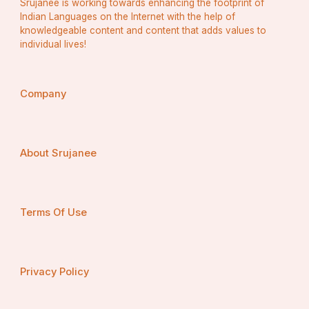
Srujanee is working towards enhancing the footprint of
Indian Languages on the Internet with the help of
knowledgeable content and content that adds values to
individual lives!
Company
About Srujanee
Terms Of Use
ସୁଖର କଥା ନାରୀ ସଶକ୍ତୀକରଣ, ନାରୀ ଜଗରଣ କ୍ଷେତ୍ରରେ 
ସରକାର ବିଭିନ୍ନ ପ୍ରକାର ପଦକ୍ଷେପ ନେଉଛନ୍ତି। ସେହିଭଳି 
Privacy Policy
ଚାକିରି କ୍ଷେତ୍ରରେ ହେଉ କିମ୍ୱା ରାଜନୈତିକ କ୍ଷେତ୍ରରେ 
ନାରୀମାନଙ୍କୁ ସମସ୍ତ ପ୍ରକାରର ସୁବିଧା ସୁଯୋଗ ଦିଆଯିବା 