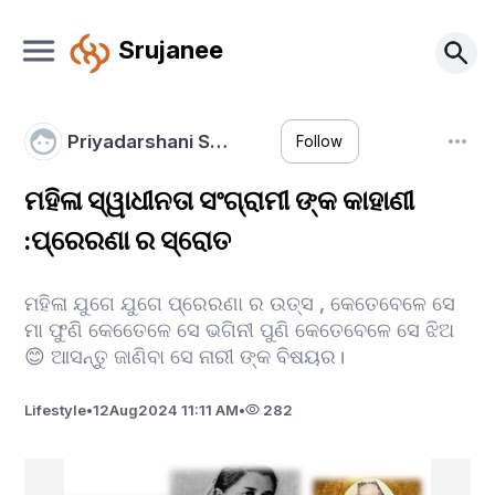
Srujanee
Priyadarshani S…
Follow
ମହିଳା ସ୍ୱାଧୀନତା ସଂଗ୍ରାମୀ ଙ୍କ କାହାଣୀ
:ପ୍ରେରଣା ର ସ୍ରୋତ
ମହିଳା ଯୁଗେ ଯୁଗେ ପ୍ରେରଣା ର ଉତ୍ସ , କେତେବେଳେ ସେ
ମା ଫୁଣି କେତେେଳେ ସେ ଭଗିନୀ ପୁଣି କେତେବେଳେ ସେ ଝିଅ
😊 ଆସନ୍ତୁ ଜାଣିବା ସେ ନାରୀ ଙ୍କ ବିଷୟର।
Lifestyle
•
12
Aug
2024 11:11 AM
•
282