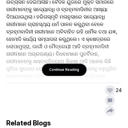
ଉଚ୍ଚାସନ ଦେଇଆସିଛି। ବୈଦିକ ଯୁଗରେ ମୁକ୍ତ ସମାଜରେ 
ନାରୀମାନଙ୍କୁ ସଦ୍ୟୋବଧି ଓ ବ୍ରହ୍ମବାଦିନୀର ଆଖ୍ୟା 
ଦିଆଯାଉଥିଲା। ହରିତାସ୍ମୃତି ମତାନୁସାରେ ସଦ୍ୟୋବଧି 
ନାରୀମାନେ ଗ୍ରାହସ୍ଥ୍ୟ ଧର୍ମ ପାଳନ କରୁଥିବା ବେଳେ 
ବ୍ରହ୍ମବାଦିନୀ ନାରୀମାନେ ଅବିବାହିତ ରହି ଧାର୍ମିକ ତଥା ଯଜ୍ଞ, 
ହୋମାଦି କାର୍ଯ୍ୟ ସମ୍ପାଦନା କରୁଥିଲେ। ଏ କ୍ଷେତ୍ରରେ 
ଲୋପାମୁଦ୍ରା, ଗାର୍ଗୀ ଓ ମୈତ୍ରେୟୀ ଆଦି ବ୍ରହ୍ମବାଦିନୀ 
ନାରୀମାନେ ଅଗ୍ରଗଣ୍ୟ। ବିଧବାମାନେ ପୁନର୍ବିବାହ, 
ନାରୀମାନଙ୍କୁ ଶସ୍ତ୍ରବିଦ୍ୟାର ଶିକ୍ଷା ଆଦି ଅନେକ କିଛି 
ସୁବିଧା ସୁଯୋଗ ଦେଇ ସେମାନଙ୍କର ମର୍ଯ୍ୟାଦାକୁ ବହୁଗୁଣିତ 
Continue Reading
କରାଯାଉଥିଲା। ଋକ୍‌‌ବେଦାନୁଯାୟୀ ‘ଯତ୍ର ନାର୍ଯ୍ୟାସ୍ତୁ 
ପୂଜନ୍ତେ ତତ୍ର ରମନ୍ତେ ସର୍ବଦେବତା’। ଅର୍ଥାତ ଯେଉଁଠି 
24
ନାରୀମାନଙ୍କୁ ପୂଜା କରାଯାଏ, ସେଠି ଦେବତାମାନେ ବିଚରଣ 
କରନ୍ତି। ସର୍ବୋପରି ଭାରତୀୟ ନଦୀ ଯଥା ଗଙ୍ଗା, ଯମୁନା, 
ସରସ୍ୱତୀ, ନର୍ମଦା, କାବେରୀ, ଚିତ୍ରାବତୀ, ମନ୍ଦାକିନୀ ନାମରେ 
ନାମକରଣ କରାଯିବା ସହିତ ନଦୀମାନଙ୍କୁ ମା’ ଆଖ୍ୟା 
ଦିଆଯାଇଛି।
Related Blogs