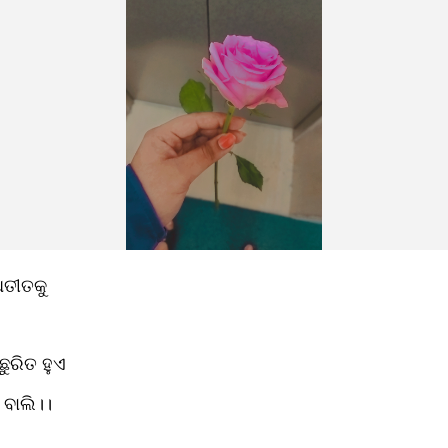
ଅତୀତକୁ 
ଛୁରିତ ହୁଏ
ବାଲି।। 