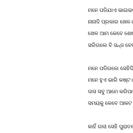
ମନେ ପଡିଯାଏ ଭାଇଭ
ନାନାଦି ପ୍ରକାର ଖେଳ।
ଖେଳ ଆମ କେବେ ଶେଷ ହ
ସରିଗଲେ ବି ସନ୍ଜ ବେ
ମନେ ପଡିଗଲେ ସେହିଦି
ମନେ ହୁଏ ଭାରି କଷ୍ଟ।
ଦାସ ସବୁ ଆମେ କରିପାର
ସମୟକୁ କେବେ ଆକଟ।
କାହିଁ ଗଲା ସେହି ପୁରାତ