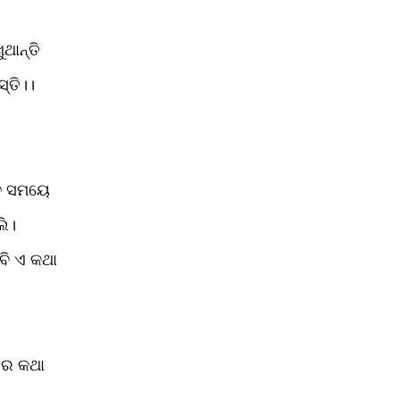
ଥାନ୍ତି
୍ତି।। 
ନ ସମୟେ 
ି। 
ବି ଏ କଥା
ର କଥା
 