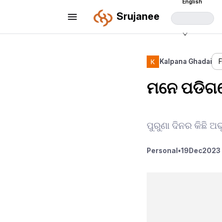
English
Srujanee
Kalpana Ghadai
ମନେ ପଡିଗଲେ.
ପୁରୁଣା ଦିନର କିଛି ଅ
Personal
•
19
Dec
2023 