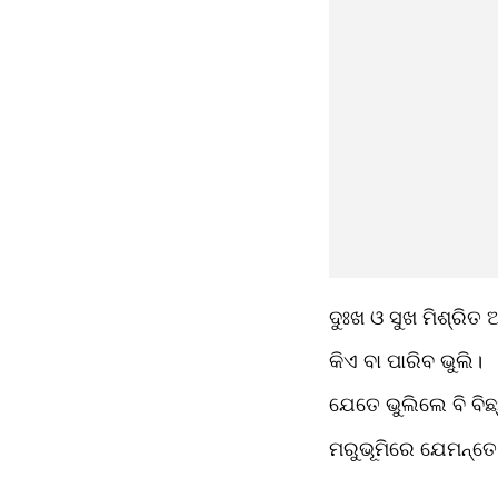
ଦୁଃଖ ଓ ସୁଖ ମିଶ୍ରିତ 
କିଏ ବା ପାରିବ ଭୁଲି। 
ଯେତେ ଭୁଲିଲେ ବି ବିଛ୍
ମରୁଭୂମିରେ ଯେମନ୍ତେ 