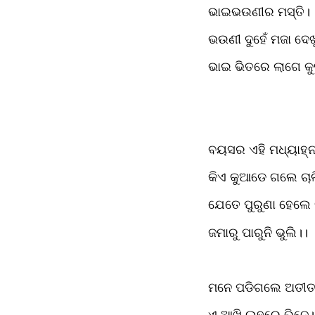
ଭାଇଭଉଣୀର ମସ୍ତି। 
ଭଉଣୀ ଦୁହେଁ ମଜା ଦେଖୁ
ଭାଇ ଭିତରେ ଲାଗେ କୁସ
ବୟସର ଏହି ମଧ୍ୟାହ୍
କିଏ କୁଆଡେ ଗଲେ ଚାଲ
ଯେତେ ପୁରୁଣା ହେଲେ 
ଜମାରୁ ପାରୁନି ଭୁଲି।। 
ମନେ ପଡିଗଲେ ଅତୀତ
ଏ ଆଖି ଲୁହରେ ଭିଜେ।