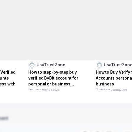
UsaTrustZone
UsaTrustZon
 Verified
How to step-by-step buy
How to Buy Verify
unts
verified ByBit account for
Accounts persona
ess with
personal or business
business
management
Business
•
Business
•
06
Aug
2026
06
Aug
2026
ment