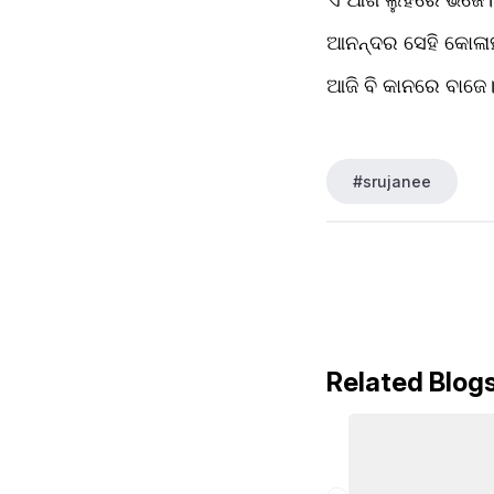
ଆନନ୍ଦର ସେହି କୋଳା
ଆଜି ବି କାନରେ ବାଜେ।
#srujanee
Related Blog