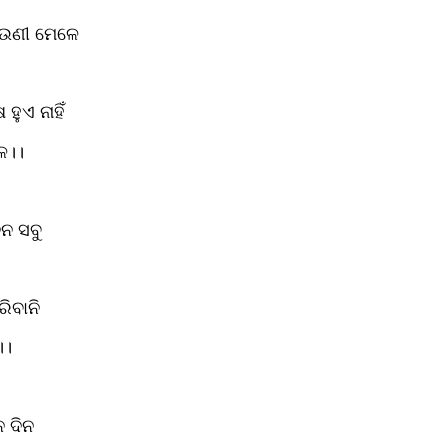
ଉଣୀ ମେଳେ
 
ୁଏ ନାହିଁ
ଳ।। 
ନ ସବୁ
 
ିବାନି
। 
ନ ଦିନ