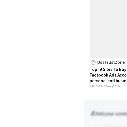
UsaTrustZone
Top 19 Sites To Buy
Facebook Ads Acco
personal and busin
Business
•
06
Aug
2026
Add your com