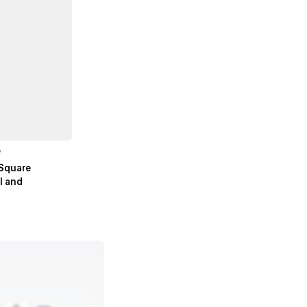
e
 Square
l and