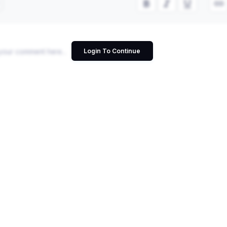
Login To Continue
Cancel
ndian Languages is made easy by Srujanee. Lev
and Write your blog now!!