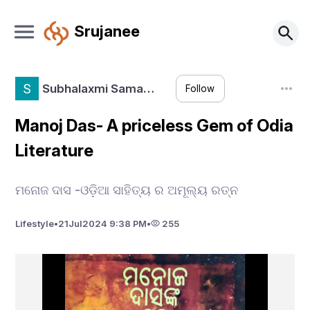
Srujanee
Subhalaxmi Sama…
Follow
Manoj Das- A priceless Gem of Odia
Literature
ମନୋଜ ଦାସ -ଓଡ଼ିଆ ସାହିତ୍ୟ ର ଅମୂଲ୍ୟ ରତ୍ନ
Lifestyle
•
21
Jul
2024 9:38 PM
•
255