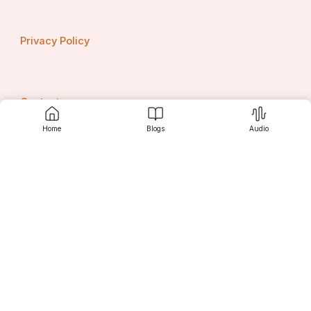
Privacy Policy
Contact us
Home
Blogs
Audio
Srujanee
Discover
For Readers