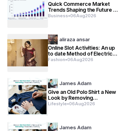
Quick Commerce Market
Trends Shaping the Future of
Retail
Business
•
06
Aug
2026
aliraza ansar
Online Slot Activities: An up
to date Method of Electric
Betting house Fun
Fashion
•
06
Aug
2026
James Adam
Give an Old Polo Shirt a New
Look by Removing
Embroidery Carefully
Lifestyle
•
06
Aug
2026
James Adam