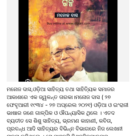
ମନୋଜ ଦାସ,ଓଡ଼ିଆ ସାହିତ୍ୟ ତଥା ସାହିତ୍ୟିକ ସମାଜର 
ଆକାଶରେ ଏକ ଜ୍ୱଳନ୍ତ ତାରକା।ମନୋଜ ଦାସ ( ୨୭ 
ଫେବୃଆରୀ ୧୯୩୪ - ୨୭ ଅପ୍ରେଲ ୨୦୨୧) ଓଡ଼ିଆ ଓ ଇଂରାଜୀ 
ଭାଷାର ଜଣେ ଗାଳ୍ପିକ ଓ ଔପନ୍ୟାସିକ ଥିଲେ । ଏତଦ 
ବ୍ୟତୀତ ସେ ଶିଶୁ ସାହିତ୍ୟ, ଭ୍ରମଣ କାହାଣୀ, କବିତା, 
ପ୍ରବନ୍ଧ ଆଦି ସାହିତ୍ୟର ବିଭିନ୍ନ ବିଭାଗରେ ନିଜ ଲେଖନୀ 