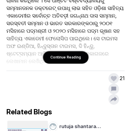
ଚାଳନା କରିଥିଲେ । ସେ ପାଞ୍ଚଟି ବିଶ୍ବବିଦ୍ୟାଳୟରୁ 
ସମ୍ମାନଜନକ ଡକ୍ଟରେଟ୍ ଉପାଧୂ ଲାଭ ସ‌ହିତ ଓଡ଼ିଶା ସାହିତ୍ୟ 
ଏକାଡେମୀର ସର୍ବୋଚ୍ଚ ଅତିବଡ଼ୀ ଜଗନ୍ନାଥ ଦାସ ସମ୍ମାନ, 
ସରସ୍ବତୀ ସମ୍ମାନ ଓ ଭାରତ ସରକାରଙ୍କଠାରୁ ୨୦୦୧ 
ମସିହାରେ ପଦ୍ମଶ୍ରୀ ଓ ୨୦୨୦ ମସିହାରେ ପଦ୍ମ ଭୂଷଣ ସହ 
ସାହିତ୍ୟ ଏକାଡେମୀ ଫେଲୋସିପ ପାଇଥିଲେ। ସେ ଟାଇମସ 
ଅଫ ଇଣ୍ଡିଆ, ହିନ୍ଦୁସ୍ତାନ ଟାଇମସ, ଦି ହିନ୍ଦୁ, 
ଷ୍ଟେଟ୍ସମ୍ୟାନ ଆଦି ଅନେକ ଦୈନିକ ଖବରକାଗଜରେ 
Continue Reading
ଲେଖାମାନ ଲେଖିଥିଲେ।
21
Related Blogs
rutuja shantara…