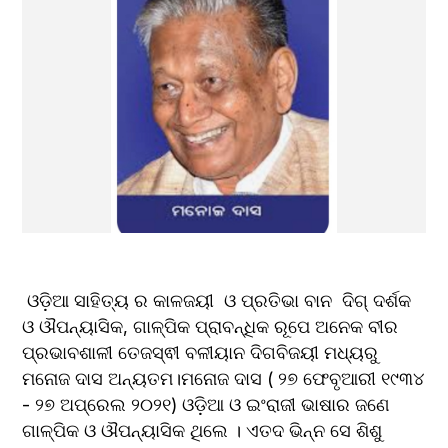
 ଓଡ଼ିଆ ସାହିତ୍ୟ ର କାଳଜୟୀ  ଓ ପ୍ରତିଭା ବାନ  ଦିଗ୍ ଦର୍ଶକ 
ଓ ଔପନ୍ୟାସିକ, ଗାଳ୍ପିକ ପ୍ରାବନ୍ଧିକ ରୂପେ ଅନେକ ବୀର 
ପ୍ରଭାବଶାଳୀ ତେଜସ୍ଵୀ ବଳୀୟାନ ଦିଗବିଜୟୀ ମଧ୍ୟରୁ 
ମନୋଜ ଦାସ ଅନ୍ୟତମ।ମନୋଜ ଦାସ ( ୨୭ ଫେବୃଆରୀ ୧୯୩୪ 
- ୨୭ ଅପ୍ରେଲ ୨୦୨୧) ଓଡ଼ିଆ ଓ ଇଂରାଜୀ ଭାଷାର ଜଣେ 
ଗାଳ୍ପିକ ଓ ଔପନ୍ୟାସିକ ଥିଲେ । ଏତଦ ଭିନ୍ନ ସେ ଶିଶୁ 