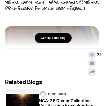
ସାହିତ୍ୟ, ଭ୍ରମଣ କାହାଣୀ, କବିତା, ପ୍ରବନ୍ଧ ଆଦି ସାହିତ୍ୟର 
ବିଭିନ୍ନ ବିଭାଗରେ ନିଜ ଲେଖନୀ ଚାଳନା କରିଥିଲେ । 
Continue Reading
21
Related Blogs
sam sam
NCA-7.5 DumpsCollection
Certification Exam Practice