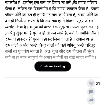
उपलब्धि है ,इसलिए इस बात पर विचार ना करें ,कि हमारा परिवार 
कैसा है ,लेकिन यह विचारणीय है कि हमारा व्यवहार कैसा है, हमारा 
जीवन जीने का ढंग ही हमारी महानता का पैमाना है, हमारा जीने का 
ढंग ही निर्धारण करता है कि अब तक हमने कितना सुंदर जीवन 
व्यतीत किया है। मनुष्य की वास्तविक सुंदरता उसका सुंदर तन नहीं 
,अपितु सुंदर मन है गुण न हो तो रूप व्यर्थ है, क्योंकि क्योंकि जीवन 
रूपवान होकर नहीं गुणवान होकर जिया जाता है ।समाज अच्छे 
रूप वालों अर्थात अच्छे चित्र वालों को नहीं अपितु अच्छे चरित्र 
वालों को पूजनीय मानता है ,अतः कुल और रूप कितना ही सुंदर 
क्यों ना हो मगर सद्गुणों के अभाव में दोनों का कोई महत्व नहीं है।
Continue Reading
जीवन में मानव मूल्यों का बड़ा महत्व है ,मनुष्य जन्म से नहीं कर्म से 
21
महान होता है ,जन्म किस कुल में हुआ है। यह इतना महत्वपूर्ण नहीं 
जितना यह कि हमारा कर्म किस कुल का है ,जन्म से कहीं कोई भेद 
नहीं होता जो भेद होते हैं वह सब जातिगत हैं ।जाति मात्र हमारी 
पहचान के लिए है ना कि जीवन के निर्धारण के लिए। हम किसी को 