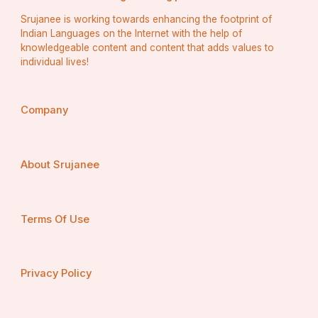
उत्कृष्ट प्रेम जागृत करना पड़ेगा। जितने विपरीत संस्कार हैं ,उन्हें 
Srujanee is working towards enhancing the footprint of
अंतःकरण से उखाड़ फेंकना होगा। एक देश एक समाज में मनुष्य 
Indian Languages on the Internet with the help of
अपने कर्मों के द्वारा ही अपना एकात्मक भाव प्रत्येक व्यक्ति में 
knowledgeable content and content that adds values to
individual lives!
उत्पन्न करता है।।
Company
About Srujanee
Terms Of Use
Privacy Policy