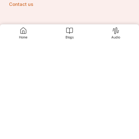
Contact us
Srujanee
Home
Blogs
Audio
Discover
For Readers
For Writers
Editor