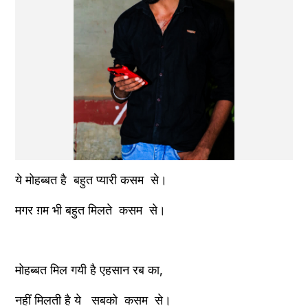
ये मोहब्बत है  बहुत प्यारी कसम  से।
मगर ग़म भी बहुत मिलते  कसम  से। 
मोहब्बत मिल गयी है एहसान रब का,
नहीं मिलती है ये   सबको  कसम  से। 