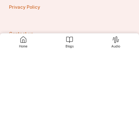
Privacy Policy
Contact us
Home
Blogs
Audio
Srujanee
Discover
For Readers