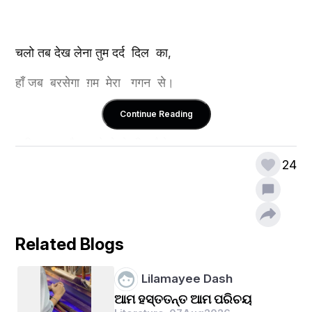
चलो तब देख लेना तुम दर्द  दिल  का,
हाँ जब  बरसेगा  ग़म  मेरा   गगन  से। 
Continue Reading
गयी मुस्कान है इस चेहरे से ठीक वैसे,
24
गयी हरयाली हो ज्यों उजङे चमन  से। 
हमें  तो  चाहिऐ  फुर्सत  के  कुछ  पल,
Related Blogs
नहीं ताल्लुक जल्दबाज़ी के मिलन से। 
Lilamayee Dash
ଆମ ହସ୍ତତନ୍ତ ଆମ ପରିଚୟ