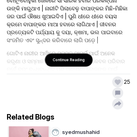
ବୋହୂ-ବୋହୁକା ଖେଳରେ ସାଂସାରିକ ହବାର ପରିକଳ୍ପନା 
ଉଙ୍କି ମାରୁଥାଏ | ନାରୀଟି ପିଲାବେଳୁ ବାପାଙ୍କର ମିଛି-ମିଛିକା 
ଜର ପାଇଁ ଔଷଧ ଖୁଆଇଦିଏ | ପୁଣି ଧୀରେ ଧୀରେ ବୟସ 
କ୍ରମେ ବାପାଙ୍କର ମାଆ ହବାରେ ଲାଗିଥାଏ | ଜୀବନର 
ପ୍ରତ୍ୟେକଟି ପର୍ଯ୍ୟାୟ କୁ ଦୟା, କ୍ଷମା, ଭଲ ପାଇବାରେ 
ସଂଜମିତ ଏବଂ ସୁନ୍ଦର କରିବାରେ ଲାଗି ପଡ଼େ |
ଗୋଟିଏ ନାରୀର ଆଖିରେ ସମସ୍ତ ସଂପର୍କ ପାଇଁ ଅନେକ 
Continue Reading
କରୁଣା ଓ ସମ୍ମାନ ଭାରି ହୋଇ ରହିଥାଏ | କେବଳ ପରିବାର 
ନୁହେଁ ବରଂ ବନ୍ଧୁବାନ୍ଧବ ପୁଣି ଜଣାଶୁଣା ଲୋକଙ୍କ ପାଇଁ 
ମଧ୍ୟ ଅନେକ ମର୍ଯ୍ୟାଦା ଥାଏ | ମାତ୍ର ପ୍ରତିବଦଳରେ ସେ 
25
ସମ୍ମାନ ଏବଂ ବିଶ୍ୱାସ ଆଶା କରେ | ପରିବାର ରେ ଅନ୍ୟ 
ପୁରୁଷ ବ୍ୟକ୍ତିତ୍ଵ ସମତୁଲ ସମ୍ମାନ ଆଶା କରେ | ପୁଣି 
ଜିବାନଚର୍ଯ୍ୟା ହଉ କିମ୍ବା ଜୀବନର କିଛି ମହତ୍ତ୍ୱପୂର୍ଣ୍ଣ 
ପଦକ୍ଷେପ ପାଇଁ ସମସ୍ତଙ୍କର ସହାୟତା ଏବଂ 
Related Blogs
ସମ୍ବେଦନଶୀଳତା ଆଶା କରେ | ଏହାସହ ବନ୍ଧୁବାନ୍ଧବଙ୍କ 
ତୁଚ୍ଛା ଟାହିଟାପରା ପୁଣି ସମାଜର ଭ୍ରାନ୍ତ ଧାରଣା ଠାରୁ ମଧ୍ୟ 
syedmushahid
ମୁକ୍ତ ହେବାକୁ ଆଶା କରେ | ହେଲେ ଗୁରୁତ୍ୱପୂର୍ଣ୍ଣ କଥା ଏହା 