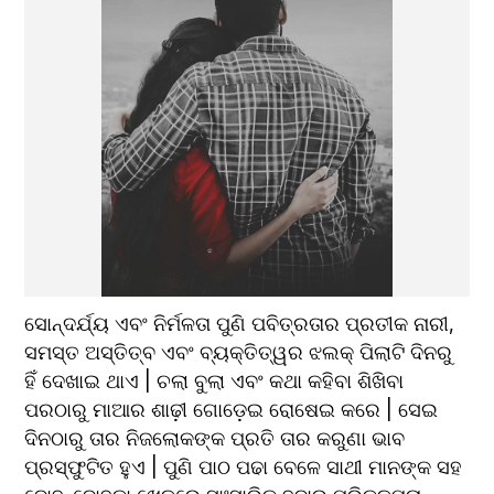
ସୋନ୍ଦର୍ଯ୍ୟ ଏବଂ ନିର୍ମଳତା ପୁଣି ପବିତ୍ରତାର ପ୍ରତୀକ ନାରୀ, 
ସମସ୍ତ ଅସ୍ତିତ୍ବ ଏବଂ ବ୍ୟକ୍ତିତ୍ୱର ଝଲକ୍ ପିଲାଟି ଦିନରୁ 
ହିଁ ଦେଖାଇ ଥାଏ | ଚଲା ବୁଲା ଏବଂ କଥା କହିବା ଶିଖିବା 
ପରଠାରୁ ମାଆର ଶାଢ଼ୀ ଗୋଡ଼େଇ ରୋଷେଇ କରେ | ସେଇ 
ଦିନଠାରୁ ତାର ନିଜଲୋକଙ୍କ ପ୍ରତି ତାର କରୁଣା ଭାବ 
ପ୍ରସ୍ଫୁଟିତ ହୁଏ | ପୁଣି ପାଠ ପଢା ବେଳେ ସାଥୀ ମାନଙ୍କ ସହ 