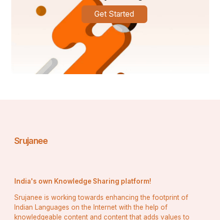
Get Started
ତେଣୁ ସମାଜ ଗଠନ ଭଳି ଉଚ୍ଚାଭିଲାଶି ହେବା ଆଗରୁ ଆମକୁ 
ପରିବାର ଗଠନ ଏବଂ ସୁଖକର ଦାମ୍ପତ୍ୟ ଜୀବନ ଗଠନ 
ଉପରେ ଧ୍ୟାନ ଦେବା ଆବଶ୍ୟକ | ଯେମିତି ସମାଜରେ ନାରୀ 
ଓ ପୁରୁଷର ଉଭୟ ଅବଦାନ ଏବଂ ଉଭୟ ମର୍ଯ୍ୟାଦା ରହିଥାଏ, 
ପରିବାରରେ ଏବଂ ସ୍ଵାମୀ ସ୍ତ୍ରୀ ସମ୍ପର୍କରେ ମଧ୍ୟ 
ଉଭୟଙ୍କର ମିଳିତ ଯୋଗଦାନ ରହିଥାଏ | ଆଉ ସବୁଠାରୁ 
ମହତ୍ତ୍ୱପୂର୍ଣ୍ଣ କଥାଟି ହେଉଚି ଗୋଟିଏ ମଣିଷ ଭିତରେ 
ଉଭୟ ପୁରୁଷ ଏବଂ ନାରୀର ମନସ୍ତତ୍ତ୍ୱ ରହିବା ଦ୍ଵାରା 
ଉତ୍ତମ ମଣିଷ ଗଠନ ହୋଇପାରେ ଯିଏକି ସମସ୍ତ ସମ୍ପର୍କକୁ 
ବୁଝିବାରେ ସକ୍ଷମ ହୋଇପାରେ |
Srujanee
India's own Knowledge Sharing platform!
Srujanee is working towards enhancing the footprint of
Indian Languages on the Internet with the help of
knowledgeable content and content that adds values to