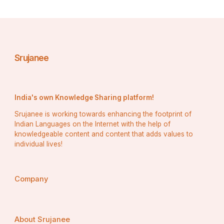
समाज में मुंह दिखाने लायक ना रहे ऐसा काम बिलकुल नहीं करना 
चाहिए ।
उनकी रातों की  नींद उड़ जाए ऐसा काम तो बिल्कुल भी नहीं करना 
चाहिए 
Srujanee
क्यों की आज के समय में कही संताने ऐसा कोई काम करती है जिससे 
उसकी खुद की जिंदगी तो बरबाद होती है साथ में माता पिता की भी 
India's own Knowledge Sharing platform!
जिंदगी बरबाद होती है ।
Srujanee is working towards enhancing the footprint of
Indian Languages on the Internet with the help of
knowledgeable content and content that adds values to
individual lives!
Company
About Srujanee