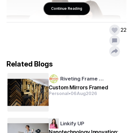
Continue Reading
22
Related Blogs
Riveting Frame …
माता पिता किसी भी चीज की कमी नहीं होने देते है चाहे परिस्थिति 
Custom Mirrors Framed
कैसी भी क्यों ना हो माता पिता अपने बच्चों की हर खुशी को ध्यान में 
Personal
•
06
Aug
2026
रखते है , घूमना , फिरना , ट्यूशनफी , होटल ले जाते है , मूवी देखने 
ले जाते है ।
ऐसे में जब बच्चे बड़े होते है तब , उनका ही फर्ज होता है की माता पिता 
Linkify UP
के लिए कुछ करे ।
Nanotechnology Innovation: