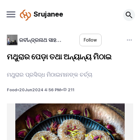
Srujanee
ରବୀନ୍ଦ୍ରନାଥ ସାହ…
Follow
ମଥୁରାର ପେଡ଼ା ତଥା ଅନ୍ୟାନ୍ୟ ମିଠାଇ
ମଥୁରାର ପ୍ରସିଦ୍ଧ ମିଠାଇମାନଙ୍କ ଚର୍ଚ୍ଚା
Food
•
20
Jun
2024 4:56 PM
•
211