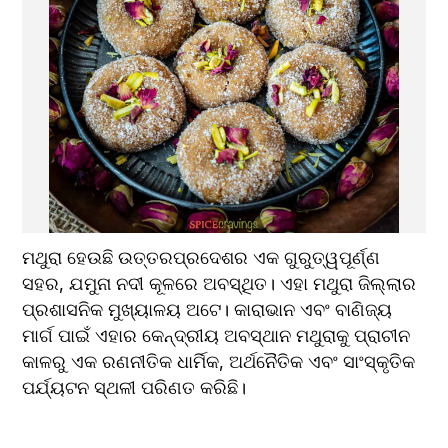
ମଥୁରା ହେଉଛି ଉତ୍ତରପ୍ରଦେଶର ଏକ ଗୁରୁତ୍ୱପୂର୍ଣ୍ଣ 
ସହର, ଯମୁନା ନଦୀ କୂଳରେ ଅବସ୍ଥିତ। ଏହା ମଥୁରା ଜିଲ୍ଲାର 
ପ୍ରଶାସନିକ ମୁଖ୍ୟାଳୟ ଅଟେ। କାରାଭାନ ଏବଂ ବାଣିଜ୍ୟ 
ମାର୍ଗ ପାଇଁ ଏହାର କେନ୍ଦ୍ରୀୟ ଅବସ୍ଥାନ ମଥୁରାକୁ ପ୍ରାଚୀନ 
କାଳରୁ ଏକ ରଣନୀତିକ ଧାର୍ମିକ, ଅର୍ଥନୈତିକ ଏବଂ ସାଂସ୍କୃତିକ 
ପର୍ଯ୍ୟଟନ ସ୍ଥଳୀ ପରିଣତ କରିଛି।