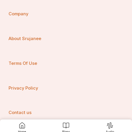
Company
ମଥୁରା ପେଡ଼ା କେମିତି ପ୍ରସ୍ତୁତ କରାଯାଏ?
About Srujanee
Terms Of Use
Privacy Policy
Contact us
Home
Blogs
Audio