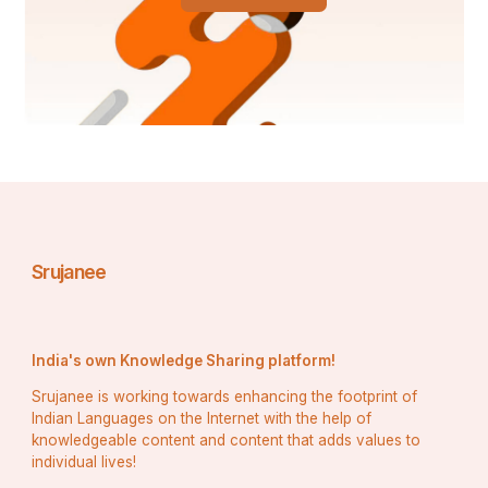
Srujanee
ପ୍ରସିଦ୍ଧ ମିଠା ଦୋକାନ ଯାହା ନିଜ ପାଇଁ "ନିଶ୍ଚିତ-
ପରିଦର୍ଶନ" ଗନ୍ତବ୍ୟସ୍ଥଳ ଭାବରେ ଏକ ନାମ ସୃଷ୍ଟି କରିଛି, 
ସେଥିରେ ବ୍ରଜୱାସି ମିଠା ଦୋକାନ, ଯାଦବ ମିଠା ଦୋକାନ, 
India's own Knowledge Sharing platform!
ରାଧିକା ମିଠା ଦୋକାନ ଏବଂ ଶଙ୍କର ମିଠାଇ ୱାଲା 
Srujanee is working towards enhancing the footprint of
ଅନ୍ତର୍ଭୁକ୍ତ; ଅବଶ୍ୟ ଯେତେବେଳେ ଯାଏଁ ଆପଣ ମଥୁରାରେ, 
Indian Languages on the Internet with the help of
ନିଶ୍ଚିତ ହୁଅ ଯେ ପ୍ରାୟ ପ୍ରତ୍ୟେକ ଭୋଜନକାରୀ ଏହାର 
knowledgeable content and content that adds values to
ମେନୁରେ ଏହି ପେଡ଼ା ମିଠା ଖାଦ୍ୟ ପାଇବେ।
individual lives!