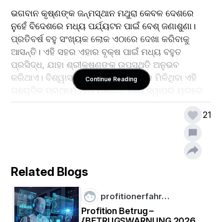
ଭଗବାନ କୃଷ୍ଣଙ୍କ ଜନ୍ମସ୍ଥାନ ମଥୁରା କେବଳ ଦେଶରେ 
ନୁହେଁ ବିଦେଶରେ ମଧ୍ୟ ପର୍ଯ୍ୟଟନ ପାଇଁ ବେଶ୍ ଜଣାଶୁଣା। 
ପ୍ରତିବର୍ଷ ବହୁ ସଂଖ୍ୟକ ଲୋକ ଏଠାରେ ଦେଖା କରିବାକୁ 
ଆସନ୍ତି। ଏହି ସହର ଏହାର ବୃକ୍ଷ ପାଇଁ ମଧ୍ୟ ବହୁତ 
ପ୍ରସିଦ୍ଧ, ଯାହା ଶ୍ରୀକୃଷ୍ଣଙ୍କ ଉପସ୍ଥିତି ଅନୁଭବ 
କରିଥାଏ। ବିଶ୍ୱାସ କରାଯାଏ ଯେ ମଥୁରାରେ ମିଳିଥିବା ଏହି 
Continue Reading
ଗଛଗୁଡ଼ିକ ପ୍ରଥମେ ମାତା ଯଶୋଦା ନିଜେ ଦ୍ୱାପର ଯୁଗରେ 
ବାଲ ଗୋପାଳ ପାଇଁ ତିଆରି କରିଥିଲେ। ଏପରି ପରିସ୍ଥିତିରେ, 
21
ଯଦି ଆପଣ ମଧ୍ୟ ମଥୁରା ଯାଉଛନ୍ତି, ତେବେ ଏଠାରେ 
ସୁସ୍ୱାଦୁ ପେଡା ଖାଇବାକୁ ଭୁଲନ୍ତୁ ନାହିଁ।
Related Blogs
profitionerfahr…
Profition Betrug –
{BETRUGSWARNUNG 2026}