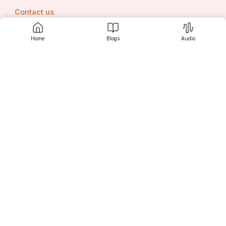
Contact us
Home
Blogs
Audio
Srujanee
Discover
For Readers
For Writers