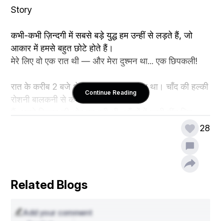
Story 
कभी-कभी ज़िन्दगी में सबसे बड़े युद्ध हम उन्हीं से लड़ते हैं, जो 
आकार में हमसे बहुत छोटे होते हैं।
मेरे लिए वो एक रात थी — और मेरा दुश्मन था... एक छिपकली!
रात के करीब 2 बजे थे। घर में सन्नाटा पसरा था। चाँद की हल्की 
Continue Reading
रोशनी बालकनी से कमरे में झाँक रही थी।
मैं, अपने बिस्तर की ओर बढ़ रही थी, आँखों में गहरी नींद लिए।
पति और बेटी तो सपनों की दुनिया में चले गए थे, और मैं... बस 
28
थोड़ी ही देर में सोने वाली थी...
तभी!
अचानक मेरी नज़र शोकेस पर गई। कुछ हिलता-डुलता दिखा।
दिल की धड़कन एकदम बढ़ गई —
Related Blogs
"ये क्या था? कोई भूत? कोई परछाई?"
Add your comment
नज़दीक से देखा तो पता चला, जनाब एक छिपकली थीं!