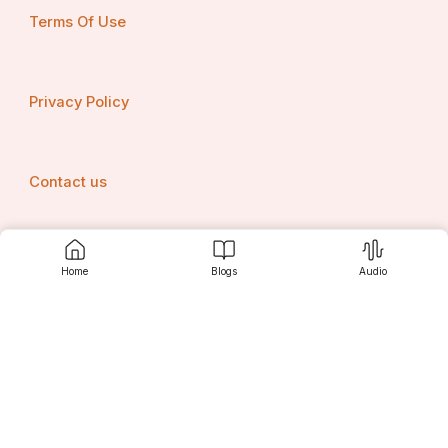
Terms Of Use
Privacy Policy
Contact us
Home
Blogs
Audio
Srujanee
Discover
For Readers