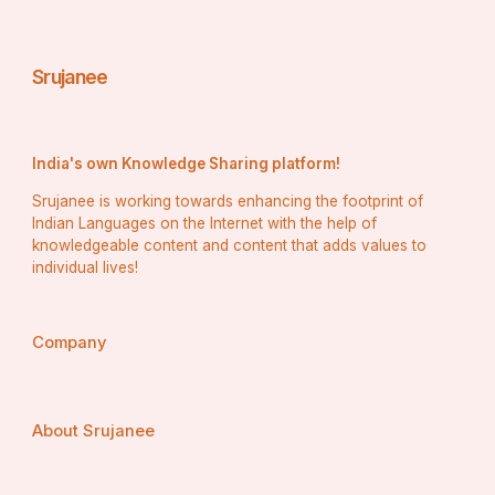
ବିତାଇବେ ଏବଂ ସମସ୍ତଙ୍କ ନିଜ ପ୍ରତିଭାକୁ ପ୍ରକାଶ କରି 
ପାରିବେ। ମୁଁ ଏହି ସ୍ବପ୍ନକୁ ସାକାର କରିବା ପାଇଁ ସଦା ସମୟ 
କାର୍ଯ୍ୟରତ ରହିବି।
Srujanee
India's own Knowledge Sharing platform!
Srujanee is working towards enhancing the footprint of
Indian Languages on the Internet with the help of
knowledgeable content and content that adds values to
individual lives!
Company
About Srujanee