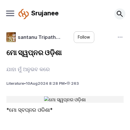
Srujanee
santanu Tripath…
Follow
ମୋ ସ୍ୱପ୍ନର ଓଡ଼ିଶା
ଯାହା ମୁଁ ଅନୁଭବ କରେ
Literature
•
10
Aug
2024 8:28 PM
•
263
*ମୋ ସ୍ବପ୍ନର ଓଡିଶା*