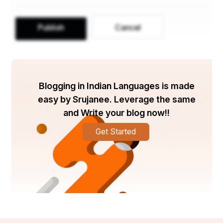
 ସମାଜରେ ଶାନ୍ତି ଏବଂ ସୁରକ୍ଷା ନିଶ୍ଚିତ ରଖିବା ପାଇଁ ନୂତନ 
ଏବଂ କଠୋର କାନୁନ ଦ୍ୱାରା ଅପରାଧକୁ ନିୟନ୍ତ୍ରଣ କରାଯିବ। 
Publish
Cancel
ପ୍ରତ୍ୟେକ ଲୋକ ନିରାପଦ ଅନୁଭବ କରି ଜୀବନ ବିତାଇବାକୁ 
ସକ୍ଷମ ହେବେ।
Blogging in Indian Languages is made
*ସାଂସ୍କୃତିକ ଉନ୍ନୟନ*
easy by Srujanee. Leverage the same
and Write your blog now!!
Get Started
 ଓଡିଶାର ସାଂସ୍କୃତିକ ଧରୋହର ଓ ପରମ୍ପରାକୁ ସୁରକ୍ଷିତ 
ରଖିବା ପାଇଁ ବିଭିନ୍ନ କାର୍ଯ୍ୟକ୍ରମ ଆୟୋଜନ କରାଯିବ। 
ଅନୁଷ୍ଠାନ, ନୃତ୍ୟ, ଗୀତ, ସଂଗୀତ ଓ ନାଟକକୁ ପ୍ରୋତ୍ସାହନ 
ମିଳିବ।
ମୋ ସ୍ବପ୍ନର ଓଡିଶାରେ ସମସ୍ତ ଲୋକ ଏକସାଙ୍ଗେ ଜୀବନ 