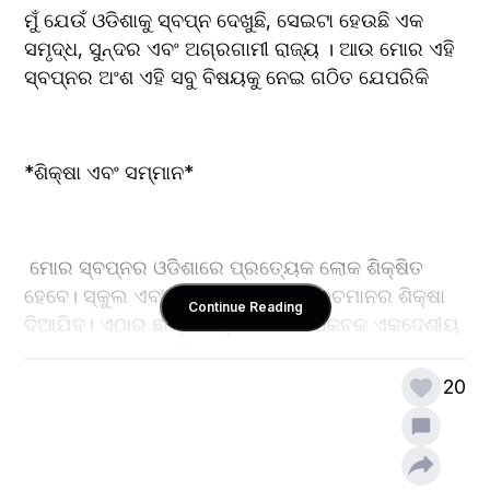
ମୁଁ ଯେଉଁ ଓଡିଶାକୁ ସ୍ବପ୍ନ ଦେଖୁଛି, ସେଇଟା ହେଉଛି ଏକ 
ସମୃଦ୍ଧ, ସୁନ୍ଦର ଏବଂ ଅଗ୍ରଗାମୀ ରାଜ୍ୟ । ଆଉ ମୋର ଏହି 
ସ୍ବପ୍ନର ଅଂଶ ଏହି ସବୁ ବିଷୟକୁ ନେଇ ଗଠିତ ଯେପରିକି
*ଶିକ୍ଷା ଏବଂ ସମ୍ମାନ*
 ମୋର ସ୍ବପ୍ନର ଓଡିଶାରେ ପ୍ରତ୍ୟେକ ଲୋକ ଶିକ୍ଷିତ 
ହେବେ। ସ୍କୁଲ ଏବଂ କଲେଜଗୁଡ଼ିକରେ ଉଚ୍ଚମାନର ଶିକ୍ଷା 
Continue Reading
ଦିଆଯିବ। ଏଠାର ଛାତ୍ରଛାତ୍ରୀମାନେ ନା କେବଳ ଏକଦେଶୀୟ 
କ୍ଷେତ୍ରରେ, ଆନ୍ତର୍ଜାତୀୟ କ୍ଷେତ୍ରରେ ମଧ୍ୟ ସଫଳତାର 
ଚରମ ସୀମାରେ ପହଞ୍ଚିବେ।
20
*ଆର୍ଥିକ ସମୃଦ୍ଧି*