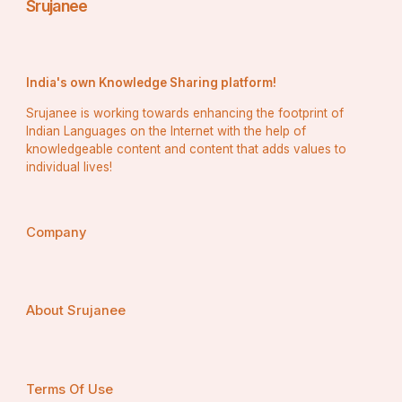
Srujanee
India's own Knowledge Sharing platform!
Srujanee is working towards enhancing the footprint of
Indian Languages on the Internet with the help of
knowledgeable content and content that adds values to
ଅନୁଗୋଳ ଯୁଗ: ପ୍ରଥମ ପିଢି(1G)
individual lives!
ମୋବାଇଲ୍ ଫୋନ୍ ର ପ୍ରଥମ ପିଢି  (1G) ଆନାଗଲ୍ 
ନେଟୱାର୍କରେ କାର୍ଯ୍ୟ କରୁଥିଲା |  ଏହି ପ୍ରାରମ୍ଭିକ 
Company
ମୋବାଇଲ୍ ଫୋନ୍ ଗୁଡିକ ମୁଖ୍ୟତଃ  ଭଏସ୍ ଯୋଗାଯୋଗ 
ପାଇଁ ବ୍ୟବହୃତ ହେଉଥିଲା ଏବଂ ବଡ଼, ଭାରୀ ଏବଂ ମହଙ୍ଗା 
ଥିଲା |  ସେମାନେ ମୁଖ୍ୟତଃ ବ୍ୟବସାୟ 
About Srujanee
ପ୍ରଫେସନାଲମାନଙ୍କୁ ଟାର୍ଗେଟ କରିଥିଲେ ଏବଂ ବହୁ-ବଜାର 
ଉପଭୋକ୍ତା ଉତ୍ପାଦ ଅପେକ୍ଷା ବିଳାସପୂର୍ଣ୍ଣ ଜିନିଷ ଭାବରେ 
ଦେଖାଯାଉଥିଲା | 
କାର୍ ଫୋନର ବୃଦ୍ଧି:
Terms Of Use