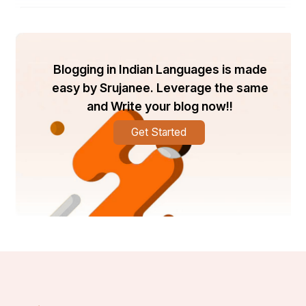
ମୋଟରୋଲା DynaTAC 8000X ପ୍ରଥମ ବ୍ୟବସାୟିକ 
ଭାବରେ ଉପଲବ୍ଧ ମୋବାଇଲ୍ ଫୋନ୍ ହେଲା |  1983 ରେ 
ମୁକ୍ତିଲାଭ କରିଥିଲା, DynaTAC ମହଙ୍ଗା ଥିଲା, ଏହାର 
ମୂଲ୍ୟ ପ୍ରାୟ 4,000 ଡଲାର୍ ଥିଲା ଏବଂ ଏହାର ସୀମିତ 
Blogging in Indian Languages is made
ବ୍ୟାଟେରୀ ଜୀବନ ମାତ୍ର 30 ମିନିଟ୍ କଥାବାର୍ତ୍ତା ଥିଲା |  
easy by Srujanee. Leverage the same
ଏହାର ଉଚ୍ଚ ମୂଲ୍ୟ ଏବଂ ଅସନ୍ତୁଷ୍ଟ ଆକାର ସତ୍ତ୍ଵେ  
and Write your blog now!!
DynaTAC ମୋବାଇଲ୍ ଫୋନ୍ ଯୁଗର ଆରମ୍ଭକୁ ଚିହ୍ନିତ 
କରି ବୈଷୟିକ ପ୍ରଗତି ଏବଂ ସ୍ଥିତିର ପ୍ରତୀକ ଥିଲା ।
Get Started