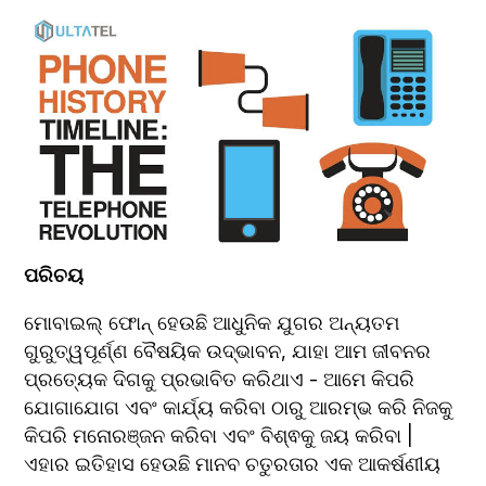
ପରିଚୟ
ମୋବାଇଲ୍ ଫୋନ୍ ହେଉଛି ଆଧୁନିକ ଯୁଗର ଅନ୍ୟତମ 
ଗୁରୁତ୍ୱପୂର୍ଣ୍ଣ ବୈଷୟିକ ଉଦ୍ଭାବନ, ଯାହା ଆମ ଜୀବନର 
ପ୍ରତ୍ୟେକ ଦିଗକୁ ପ୍ରଭାବିତ କରିଥାଏ - ଆମେ କିପରି 
ଯୋଗାଯୋଗ ଏବଂ କାର୍ଯ୍ୟ କରିବା ଠାରୁ ଆରମ୍ଭ କରି ନିଜକୁ 
କିପରି ମନୋରଞ୍ଜନ କରିବା ଏବଂ ବିଶ୍ଵକୁ ଜୟ କରିବା |  
ଏହାର ଇତିହାସ ହେଉଛି ମାନବ ଚତୁରତାର ଏକ ଆକର୍ଷଣୀୟ 