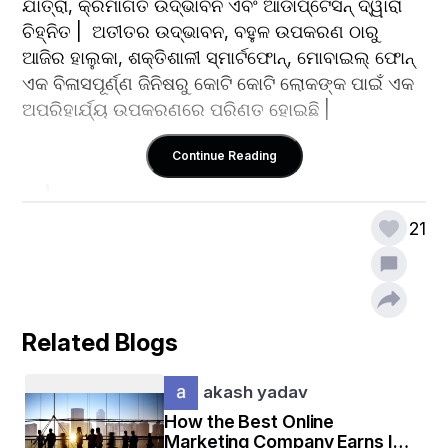
ଯାତ୍ରା, କ୍ରମାଗତ ଉଦ୍ଭାବନ ଏବଂ ଆଡାପ୍ଟେସନ୍ ଦ୍ୱାରା 
ଚିହ୍ନିତ |  ଅତୀତର ଉଦ୍ଭାବନ, ବହୁଳ ଉପକରଣ ଠାରୁ 
ଆଜିର ହାଲୁକା, ଶକ୍ତିଶାଳୀ ସ୍ମାର୍ଟଫୋନ୍, ମୋବାଇଲ୍ ଫୋନ୍ 
ଏକ ବିଳାସପୂର୍ଣ୍ଣ ଜିନିଷରୁ କୋଟି କୋଟି ଲୋକଙ୍କ ପାଇଁ ଏକ 
ଅପରିହାର୍ଯ୍ୟ ଉପକରଣରେ ପରିଣତ ହୋଇଛି |
Continue Reading
21
Related Blogs
akash yadav
How the Best Online
Marketing Company Earns Its