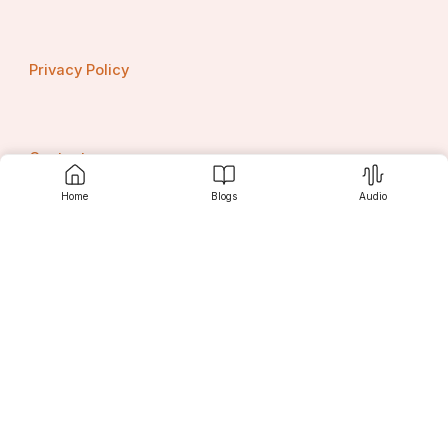
Privacy Policy
Contact us
Home
Blogs
Audio
Srujanee
Discover
For Readers