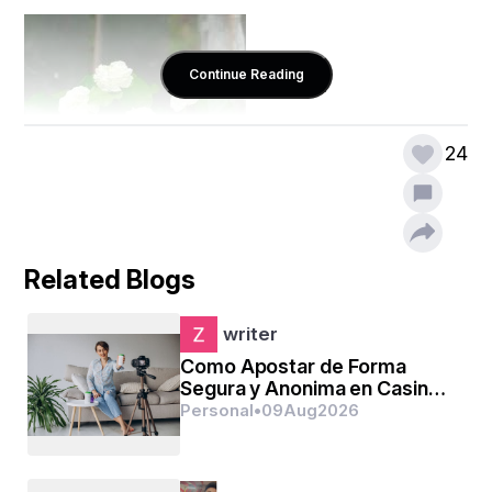
Continue Reading
24
Related Blogs
writer
गढूळल्या डोहामध्ये 
Como Apostar de Forma
Segura y Anonima en Casinos
सोन किरण दिसला,
sin Verificacion
Personal
•
09
Aug
2026
गर्भातूनी निषेच्या त्या
दव पानांत हसला..२..