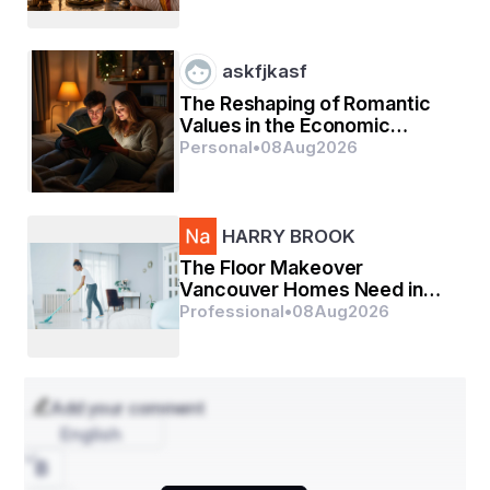
शक्ति होती है जो हर गम को हरा देती है और मुस्कुराना आ जाता 
है।
askfjkasf
The Reshaping of Romantic
Values in the Economic
Environment
Personal
•
08
Aug
2026
HARRY BROOK
The Floor Makeover
Vancouver Homes Need in
2026
Professional
•
08
Aug
2026
Add your comment
English