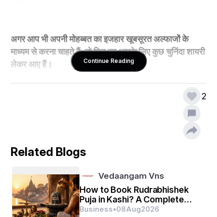
अगर आप भी अपनी मोहब्बत का इजहार खूबसूरत अल्फाजों के 
माध्यम से करना चाहते हैं, तो फिर हम आपके लिए कुछ चुनिंदा शायरी 
Continue Reading
लेकर आए हैं।
2
गमों को कुछ यूं भी हराया करों,
Related Blogs
तुम बेवजह मुस्कुराया भी करों!
Vedaangam Vns
How to Book Rudrabhishek
Puja in Kashi? A Complete
Guide for Devotees
Business
•
08
Aug
2026
भावार्थ -जब प्यार हो हर गम मे मुस्कुराना आ जाता है। प्यार एक 