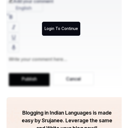
Add your comment
English
ଲୋ...କୋଉ ସୁଖ ମିଳିଗଲା ତୋତେ
ହୋ...କୋଉ ସୁଖ ମିଳିଗଲା ତୋତେ
Login To Continue
ମୋନାଲିସା…. ହୋ…ଓ…
ତୁ ସିନା ଚାଲିଗଲୁ ତୋ ରାଜ ଉଆସ
ମୋ ପାଇଁ ମାଘ ଆଉ ତୋ ପାଇଁ ପଉଷ
Publish
Cancel
ହୋ ତୁ ସିନା ଚାଲିଗଲୁ ତୋ ରାଜ ଉଆସ
ମୋ ପାଇଁ ମାଘ ଆଉ ତୋ ପାଇଁ ପଉଷ
କୁଆଁର ପୁନେଇ ଜହ୍ନ ଖେଳୁ ତୋର ରାତିରେ
Blogging in Indian Languages is made
easy by Srujanee. Leverage the same
ମୁଁ ଏମିତି ଜଳୁଥାଏ ଭଆଁସର ତାତିରେ