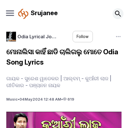
Srujanee
Odia Lyrical Jo…
Follow
ମୋନାଲିସା କାହିଁ ଛାଡି ଚାଲିଗଲୁ ମୋତେ Odia
Song Lyrics
ଗାୟକ - ସୁରେଶ ୱାଡେକର | ଆଲ୍‌ବମ୍ - କୁଆଁରୀ ଲାଜ |
ଗୀତିକାର - ପଞ୍ଚାନନ ନାୟକ
Music
•
04
May
2024 12:48 AM
•
619