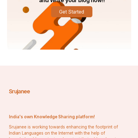
and Write your blog now!!
Get Started
ଟିକିଏ ବଞ୍ଚେଇଲୁ ବେଶି ତୁ ମାରିଦେଲୁ
ଟିକିଏ ବଞ୍ଚେଇଲୁ ବେଶି ତୁ ମାରିଦେଲୁ
ଲୋ...ହୋ….କୋଉ ସୁଖ ମିଳିଗଲା ତୋତେ
ଲୋ....କୋଉ ସୁଖ ମିଳିଗଲା ତୋତେ
ମୋନାଲିସା…ଓ…ହୋ….ଓ
Srujanee
କୋଉ ସୁଖ ମିଳିଗଲା ତୋତେ
ଲୋ....କୋଉ ସୁଖ ମିଳିଗଲା ତୋତେ
India's own Knowledge Sharing platform!
Srujanee is working towards enhancing the footprint of
Indian Languages on the Internet with the help of