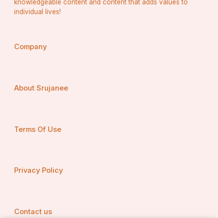
ଟିକିଏ ବଞ୍ଚେଇଲୁ ବେଶି ତୁ ମାରିଦେଲୁ
knowledgeable content and content that adds values to
individual lives!
ଟିକିଏ ବଞ୍ଚେଇଲୁ ବେଶି ତୁ ମାରିଦେଲୁ
ଲୋ...ହୋ….କୋଉ ସୁଖ ମିଳିଗଲା ତୋତେ
Company
ଲୋ....କୋଉ ସୁଖ ମିଳିଗଲା ତୋତେ
About Srujanee
Terms Of Use
Privacy Policy
Contact us