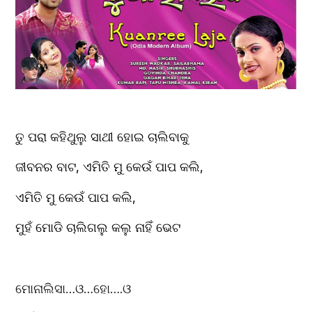
ତୁ ପରା କହିଥୁଲୁ ସାଥୀ ହୋଇ ଚାଲିବାକୁ 
ଜୀବନର ବାଟ, ଏମିତି ମୁ କେଉଁ ପାପ କଲି,
ଏମିତି ମୁ କେଉଁ ପାପ କଲି,
ମୁହଁ ମୋଡି ଚାଲିଗଲୁ କଲୁ ନାହିଁ ଭେଟ
ମୋନାଲିସା…ଓ…ହୋ….ଓ