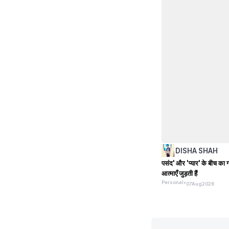
DISHA SHAH
पसंद' और 'प्यार' के बीच का ग
आत्माएँ जुड़ती हैं
Personal
•
07
Aug
2026