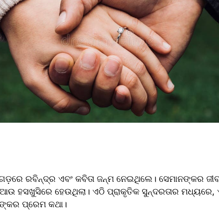
ଡ଼ରେ ରବିନ୍ଦ୍ର ଏବଂ କବିତା ଜନ୍ମ ନେଇଥିଲେ। ସେମାନଙ୍କର ଜୀବ
 ହସଖୁସିରେ ହେଉଥିଲା। ଏଠି ପ୍ରାକୃତିକ ସୁନ୍ଦରତାର ମଧ୍ୟରେ, 
ାଙ୍କର ପ୍ରେମ କଥା। 