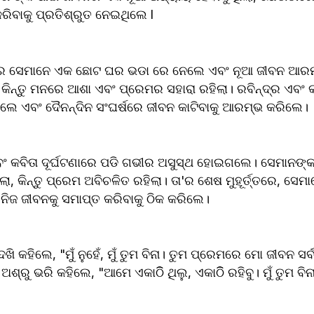
କରିବାକୁ ପ୍ରତିଶ୍ରୁତ ନେଇଥିଲେ l
ରେ ସେମାନେ ଏକ ଛୋଟ ଘର ଭଡା ରେ ନେଲେ ଏବଂ ନୂଆ ଜୀବନ ଆରମ୍
କିନ୍ତୁ ମନରେ ଆଶା ଏବଂ ପ୍ରେମର ସହାରା ରହିଲା। ରବିନ୍ଦ୍ର ଏବଂ କବ
ିଲେ ଏବଂ ଦୈନନ୍ଦିନ ସଂଘର୍ଷରେ ଜୀବନ କାଟିବାକୁ ଆରମ୍ଭ କରିଲେ।
ଏବଂ କବିତା ଦୂର୍ଘଟଣାରେ ପଡି ଗଭୀର ଅସୁସ୍ଥ ହୋଇଗଲେ। ସେମାନଙ
ଲା, କିନ୍ତୁ ପ୍ରେମ ଅବିଚଳିତ ରହିଲା। ତା'ର ଶେଷ ମୁହୂର୍ତ୍ତରେ, ସେମାନ
ି ନିଜ ଜୀବନକୁ ସମାପ୍ତ କରିବାକୁ ଠିକ କରିଲେ।
ଦେଖି କହିଲେ, "ମୁଁ ନୁହେଁ, ମୁଁ ତୁମ ବିନା। ତୁମ ପ୍ରେମରେ ମୋ ଜୀବନ ସ
ରୁ ଭରି କହିଲେ, "ଆମେ ଏକାଠିି ଥିଲୁ, ଏକାଠିି ରହିବୁ। ମୁଁ ତୁମ ବିନା 