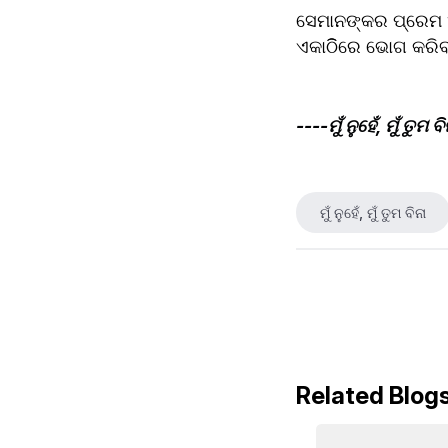
ସେମାନଙ୍କର ପ୍ରେମ ଏ
ଏକାଠିିରେ ଭୋଗ କରିବ
----ମୁଁ ନୁହେଁ, ମୁଁ ତୁମ ବ
ମୁଁ ନୁହେଁ, ମୁଁ ତୁମ ବିନା
Related Blog