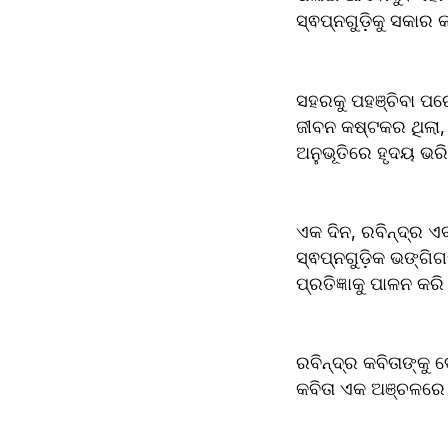
ସ୍ଵପ୍ନଗୁଡ଼ିକୁ ସକାର 
ସହରକୁ ପହଞ୍ଚିବା ପ
ଜୀବନ କଷ୍ଟକର ଥିଲା, 
ଅନୁଭୂତିରେ ହୃଦୟ ଭର
ଏକ ଦିନ, ରବିନ୍ଦ୍ର 
ସ୍ଵପ୍ନଗୁଡ଼ିକ ଭଙ୍ଗିଗ
ପ୍ରତିଜ୍ଞାକୁ ପାଳନ କର
ରବିନ୍ଦ୍ର କବିତାଙ୍କୁ 
କବିତା ଏକ ଅଞ୍ଚଳରେ ଅଶ୍