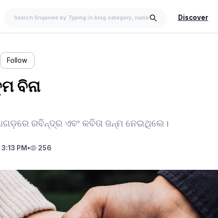
Discover
…
Follow
 ତୁମ ବିନା
ଗଡ଼ରେ ରବିନ୍ଦ୍ର ଏବଂ କବିତା ଜନ୍ମ ନେଇଥିଲେ।
 3:13 PM
•
256