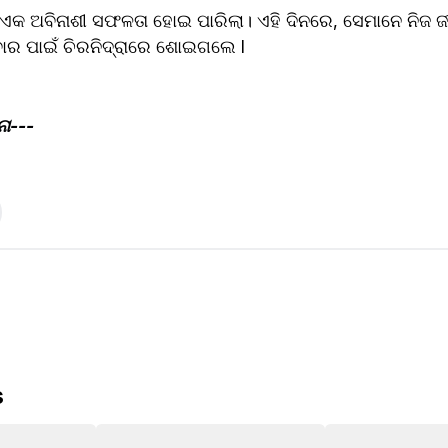
କ ଅବିନାଶୀ ସଫଳତା ହୋଇ ପାରିଲା। ଏହି ଦିନରେ, ସେମାନେ ନିଜ ଜୀବ
ାର ପାଇଁ ଚିରନିଦ୍ରାରେ ଶୋଇଗଲେ l
ିନା---
s