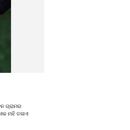
ନ ଗ୍ରାମର 
ଏକ ମଝି ତଳାଏ 