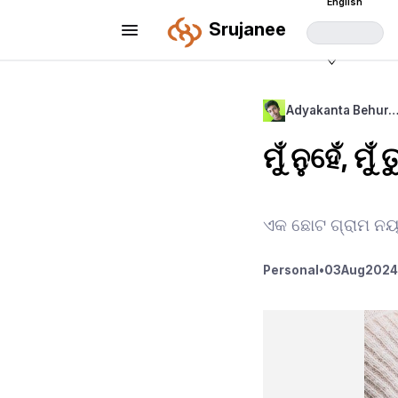
English
Srujanee
Adyakanta Behur
ମୁଁ ନୁହେଁ, ମୁଁ
ଏକ ଛୋଟ ଗ୍ରାମ ନୟା
Personal
•
03
Aug
2024