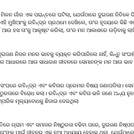
ିଳନ ଗାଁର ଏକ ପରାନ୍ତରେ ଘଟିଲା, ଯେଉଁଠାରେ ଦୁଇଜଣ ନିତିକେ ଦ
ହି ମୁଖିଆଂକୁ ରବିନ୍ଦ୍ର ପ୍ରଥମେ ଦେଖିଲେ, ତା'ର ହୃଦୟରେ କିଛି ଏକା
ଁ ଆଉ ହସ ତା'କୁ ଆକୃଷ୍ଟ କରିଲା, ତା'ର ମନ ଆକାଶରେ ଉଡ଼ିବାକୁ ଲାଗ
ଦୂଇଜଣ ନିଜର ମନର ଭାବକୁ ବ୍ୟକ୍ତ କରିପାରିଲେ ନାହିଁ, କିନ୍ତୁ ସଂଘର୍ଷ
ାମର ଆଧାରରେ ଆଉ ସାଧାରଣ ଜୀବନରେ ସେମାନଙ୍କ ମନ ଆଉ ଭାବ ତା
ାସଂଘରେ ରବିନ୍ଦ୍ର ଏବଂ କବିତାର ପ୍ରେମର ବିଷୟ ଜଣାପଡିଲା। ସେ
୍ଠୁରତାରେ ବିରୋଧ କଲା। ରବିନ୍ଦ୍ର ଏବଂ କବିତା ଭଳି ଜଣେ ଅନ୍ୟ ନୁହ
୍ପରିକ ମୂଲ୍ୟବୋଧକୁ ଛିଡାଇ ଦେଇଥିଲା
ିରେ ଗ୍ରାମ ଏବଂ ସମାଜର ନିଷ୍ଠୁରତା ବଢିବା ପରେ, ଦୁଇଜଣ ନିଷ୍ପତ
ତା'ଙ୍କ ପାଇଁ ଜୀବନର ଏକ ନୂଆ ଅଧ୍ୟାୟ ହେବାକୁ ଥିଲା, ଯେଉଁଠାରେ