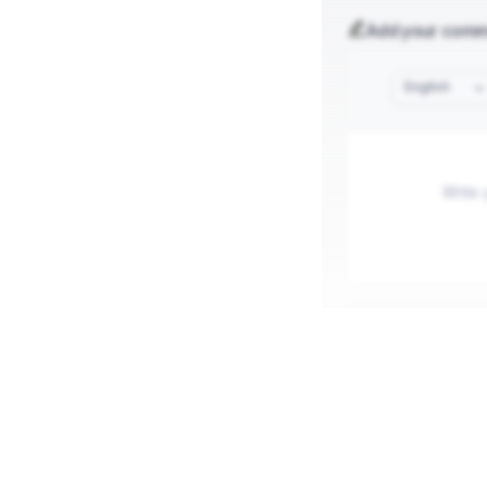
Add your com
English
Publish