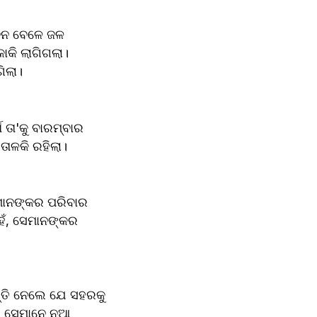
ିନ ବେଳେ ଜଳ 
କି ଲାଗିଗଲା। 
ିଲା।
 ତା'କୁ ବାରମ୍ବାର 
ଳକି ରହିଲା। 
ମାନଙ୍କର ପରିବାର 
େଁ, ସେମାନଙ୍କର 
୍ତି ନେଲେ ଯେ ସହରକୁ 
 ସେମାନେ ନୂଆ 