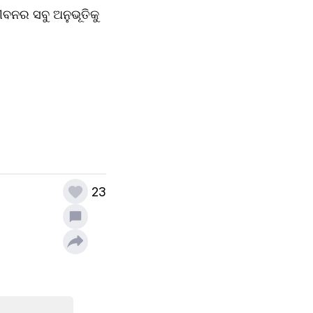
ନର ସବୁ ଅନୁଭୂତିକୁ 
23