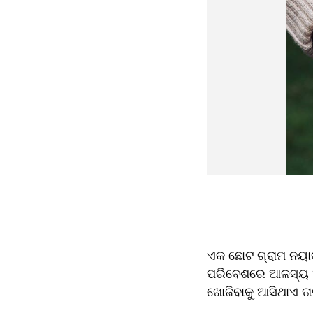
ଏକ ଛୋଟ ଗ୍ରାମ ନୟାଗ
ପରିବେଶରେ ଆଳସ୍ୟ ଆଉ
ଖୋଜିବାକୁ ଆସିଥାଏ ତ