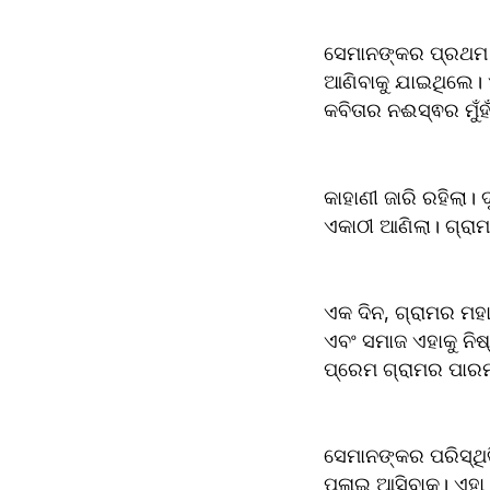
ସେମାନଙ୍କର ପ୍ରଥମ ମ
ଆଣିବାକୁ ଯାଇଥିଲେ। ଏ
କବିତାର ନଈସ୍ଵର ମୁଁହ
କାହାଣୀ ଜାରି ରହିଲା। 
ଏକାଠୀ ଆଣିଲା। ଗ୍ର
ଏକ ଦିନ, ଗ୍ରାମର ମହ
ଏବଂ ସମାଜ ଏହାକୁ ନିଷ
ପ୍ରେମ ଗ୍ରାମର ପାରମ
ସେମାନଙ୍କର ପରିସ୍ଥିତ
ପଳାଇ ଆସିବାକୁ। ଏହା 