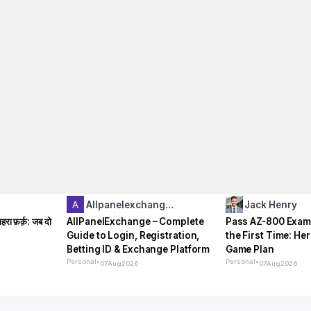
Allpanelexchang…
Jack Henry
हरा फ़र्क़: जब दो
AllPanelExchange – Complete
Pass AZ-800 Exam
Guide to Login, Registration,
the First Time: He
Betting ID & Exchange Platform
Game Plan
Personal
•
Personal
•
07
Aug
2026
07
Aug
2026