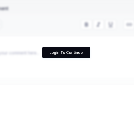
ment
Login To Continue
Cancel