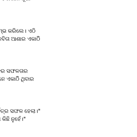
ଭ କରିଲେ। ଏଠି 
ିତା ଆଶାର ଏକାଠିି 
୍କର ସଫଳତାର 
େ ଏକାଠିି ଥିବାର 
ର୍ବତ୍ର ସଫଳ ହେଲା।" 
କିଛି ନୁହେଁ।"