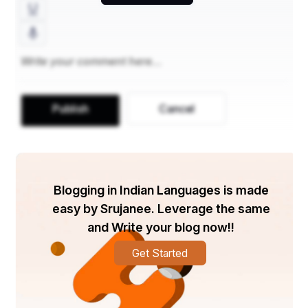
साहित्य के इतिहासकार बताते हैं कि उन्हें उपन्यास पढ़ने का ऐसा 
चस्का था कि बुकसेलर की दुकान पर बैठकर ही उन्होंने सारे 
उपन्यास पढ़ लिए और दो-तीन सालों के भीतर सैकड़ों उपन्यास पढ़ 
डाले।
Publish
Cancel
13 साल की उम्र में से ही प्रेमचन्द ने लिखना शुरू कर दिया था। 
शुरुआत में कुछ नाटक लिखे और बाद में उर्दू में उपन्यास लिखा। 
इस तरह उनका साहित्यिक सफर शुरु हुआ जो उनके अंतिम समय 
तक उनका हमसफर बना रहा।
Blogging in Indian Languages is made
easy by Srujanee. Leverage the same
and Write your blog now!!
आर्थिक तंगी और पारिवारिक समस्याओं के कारण उनकी पत्नी 
Get Started
मायके चली गई और फिर कभी नहीं लौटी। वे उस समय के धार्मिक 
और सामाजिक आंदोलन आर्य समाज से प्रभावित रहे। प्रेमचंद 
विधवा विवाह का समर्थन करते थे और 1906 में अपनी प्रगतिशील 
परंपरा को जीवन में ढालते हुए उन्होंने दूसरा विवाह बाल-विधवा 