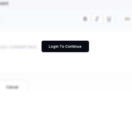
ment
Login To Continue
Cancel