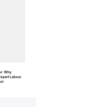
or: Why
Expert Labour
rt