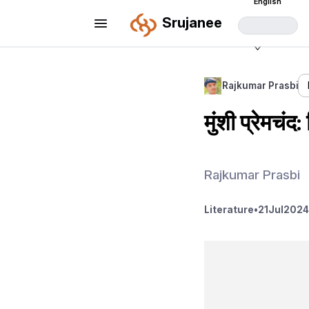
English
Srujanee
Rajkumar Prasbi
मुंशी प्रेमच
Rajkumar Prasbi
Literature
•
21
Jul
2024