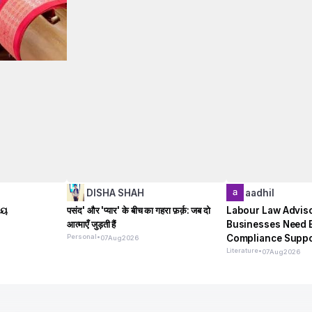
h
DISHA SHAH
aadhil
ଚୟ
पसंद' और 'प्यार' के बीच का गहरा फ़र्क़: जब दो
Labour Law Advis
आत्माएँ जुड़ती हैं
Businesses Need 
Personal
•
Compliance Suppo
07
Aug
2026
Literature
•
07
Aug
2026