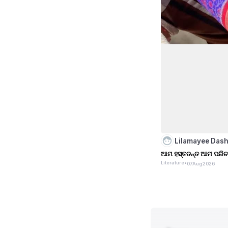
Lilamayee Das
ଆମ ହସ୍ତତନ୍ତ ଆମ ପରି
Literature
•
07
Aug
2026