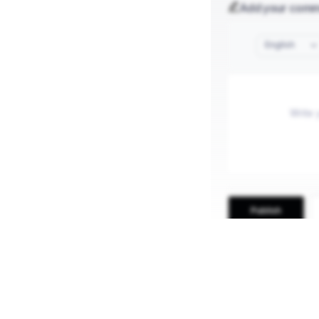
Add your com
English
Publish