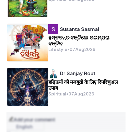
ବାଣାସୁରକୁ ଯେବେ ସଂହାରି,  
ଦେଲେ ଲକ୍ଷ୍ମୀକି ନୂଆ ଅବତାରୀ।  
Susanta Sasmal
ଦୁଷ୍ଟ ଶିକ୍ଷା, ଭକ୍ତ ରକ୍ଷା କାମେ,  
ହସ୍ତତନ୍ତ ବଞ୍ଚିଲେ ପରମ୍ପରା
ଗୋବିନ୍ଦ ନାମ ଜପେ ସକଳ ପ୍ରାଣେ॥  
ବଞ୍ଚିବ
Lifestyle
•
07
Aug
2026
ବାଲ୍ୟକାଳେ ଯେତେ ଲୀଳା କଲେ,  
Dr Sanjay Rout
ମା ଯଶୋଦାଙ୍କୁ ସଦା ହସାଇଲେ।  
हड्डियों की मजबूती के लिए स्पिरिचुअल
उपाय
Spiritual
•
07
Aug
2026
ଦଧି ଲହୁଣୀ ଚୋରି ଖାଇ,  
ମା ଡାକିଲେ "ଆଜି ଦଣ୍ଡ ଦେବି ତୋତେ!"॥  
Add your comment
English