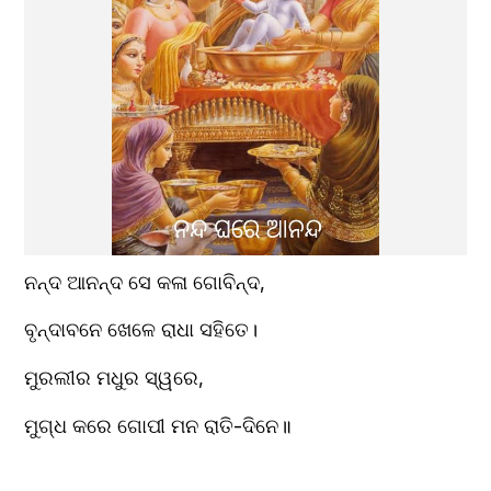
ନନ୍ଦ ଆନନ୍ଦ ସେ କଳା ଗୋବିନ୍ଦ,  
ବୃନ୍ଦାବନେ ଖେଳେ ରାଧା ସହିତେ।  
ମୁରଲୀର ମଧୁର ସ୍ୱରେ,  
ମୁଗ୍ଧ କରେ ଗୋପୀ ମନ ରାତି-ଦିନେ॥  