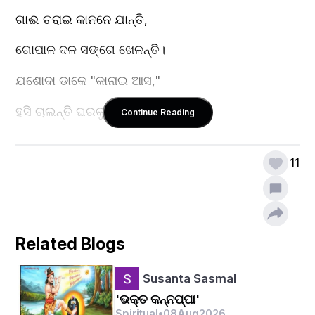
ଗାଈ ଚରାଇ କାନନେ ଯାନ୍ତି,  
ଗୋପାଳ ଦଳ ସଙ୍ଗେ ଖେଳନ୍ତି।  
ଯଶୋଦା ଡାକେ "କାନାଇ ଆସ,"  
ହସି ଚାଲନ୍ତି ଘରକୁ ମାତା ପାଶ॥  
Continue Reading
11
କାଳିଆ ନାଗକୁ ଯେବେ ନାଚାଇ,  
ଡରେ ତା ଫଣା ତଳେ ଶୋଇ।  
ଗୋପୀଙ୍କି ଦିଅନ୍ତି ଦିବ୍ୟ ଦର୍ଶନ,  
Related Blogs
ଭକ୍ତି ଭାବେ ଭରେ ଯାଇ ମନ॥  
Susanta Sasmal
'ଭକ୍ତ କନ୍ନପ୍ପା'
Spiritual
•
08
Aug
2026