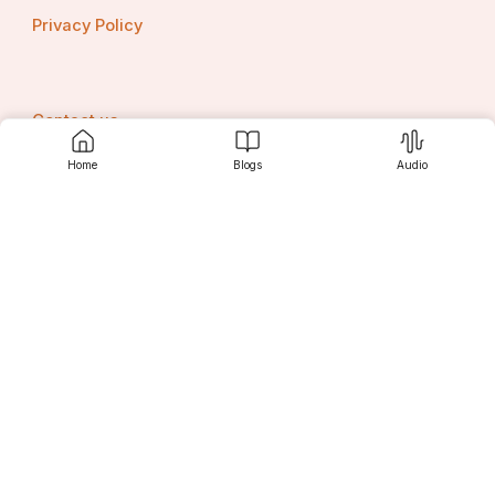
Privacy Policy
Contact us
Home
Blogs
Audio
Srujanee
Discover
For Readers