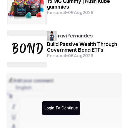
15 MG Gummy | Kush Kube
gummies
Personal
•
06
Aug
2026
ravi fernandes
Build Passive Wealth Through
Government Bond ETFs
Personal
•
06
Aug
2026
 वैसे तो इस दारू का इतिहास बहुत पुराना है इंद्र के दरबार में 
सुरापन से शुरू हुई कहानी राक्षस भाईयो के मदिरापान से होते हुए 
यहां तक पहुंची है वैसे अगर बात करे बोतल वाली शराब का तो 
Add your comment
7000 वर्ष पूर्व पहली शराब बनाकर बोतल में इक्कठा करने का 
English
प्रमाण चीन में मिलता है यानि ये कह सकते है की ये चीन वाले 
नानसेंस ही दारू और दारू की बोतल के मम्मी डैडी है ये चीन वाले 
Login To Continue
भी गजब है दारू से लेकर चाइनीज मोमोज तक सबको खिला पिला 
देते है बिना किसी भेदभाव के.. अच्छा वापस दारू पर आते है तो 
भारत में सबसे पहले 1832 में शराब की पहली दुकान खोली गई थी 