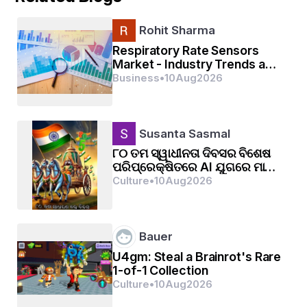
Rohit Sharma
ସଞ୍ଜୟ:	ମହାରାଜ ....ଯଦୁବଂଶ ଧ୍ଵଂସ ହେଇଯାଇଚି ....
Respiratory Rate Sensors
Market - Industry Trends and
Forecast to 2029
Business
•
10
Aug
2026
ଯୁଧିଷ୍ଠିର:	ମହାତତ୍ମା.....
Susanta Sasmal
ସଞ୍ଜୟ:	ସାମାନ୍ଯ କଳହ କାରଣରୁ ....କାଦମ୍ବରୀ ପାନ 
୮୦ ତମ ସ୍ୱାଧୀନତା ଦିବସର ବିଶେଷ
ପରିପ୍ରେକ୍ଷିତରେ AI ଯୁଗରେ ମାଟି
କଋ ,,,ଯାଦବ ମାନେ ପରସ୍ପରକୁ ହତ୍ୟା କରିଚନ୍ତି ....
ସହ ମଣିଷର ମମତା
Culture
•
10
Aug
2026
ଯୁଧିଷ୍ଠିର:	ଆଉ ବାସୁଦେବ ?? ସେ କଣ ନଥିଲେ ଦ୍ଵାରିକା 
Bauer
ପୁରରେ .....
U4gm: Steal a Brainrot's Rare
1-of-1 Collection
Culture
•
10
Aug
2026