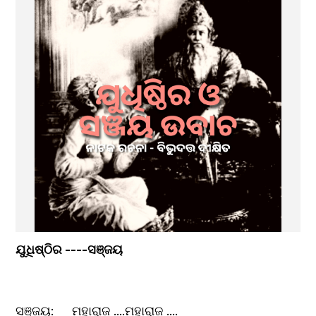
ଯୁଧିଷ୍ଠିର ----ସଞ୍ଜୟ
ସଞ୍ଜୟ:	ମହାରାଜ ....ମହାରାଜ ....