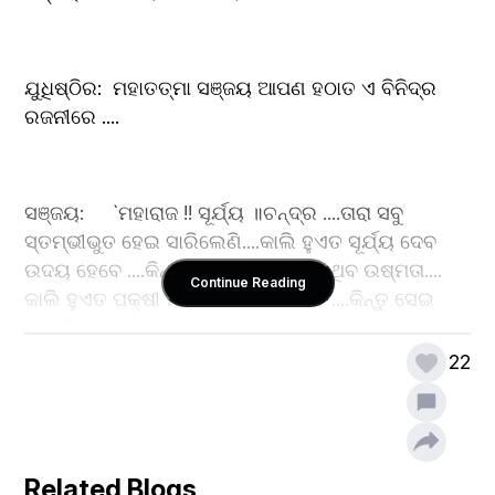
ଯୁଧିଷ୍ଠିର:	ମହାତତ୍ମା ସଞ୍ଜୟ ଆପଣ ହଠାତ ଏ ବିନିଦ୍ର 
ରଜନୀରେ ....
ସଞ୍ଜୟ:	`ମହାରାଜ !! ସୂର୍ଯ୍ୟ ॥ଚନ୍ଦ୍ର ....ତାରା ସବୁ 
ସ୍ତମ୍ଭୀଭୁତ ହେଇ ସାରିଲେଣି....କାଲି ହୁଏତ ସୂର୍ଯ୍ୟ ଦେବ 
ଉଦୟ ହେବେ ....କିନ୍ତୁ ସେଇ କିରଣ ରେ ନଥିବ ଉଷ୍ମତା.... 
Continue Reading
କାଲି ହୁଏତ ପକ୍ଷୀ ମାନେ କାକଳି ଗାଇବେ ....କିନ୍ତୁ ସେଇ 
କାକଳିରେ ନଥିବ ମଧୁରତା 
22
ଯୁଧିଷ୍ଠିର:	ମହାତତ୍ମା ସଞ୍ଜୟ ...ଆପଣ ଆଉ ପ୍ରହେଳିକା 
ରଚନା ନ କରି ସ୍ପଷ୍ଟ ଭାବରେ କୁହନ୍ତୁ କଣ ହେଇଚି ? 
Related Blogs