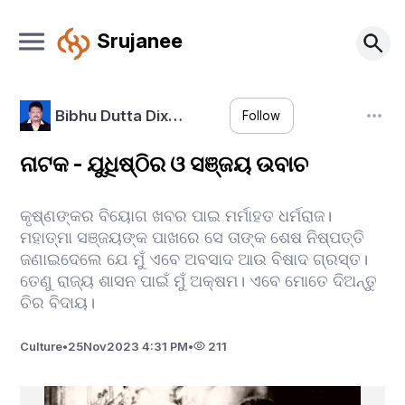
Srujanee
Bibhu Dutta Dix…
Follow
ନାଟକ - ଯୁଧିଷ୍ଠିର ଓ ସଞ୍ଜୟ ଉବାଚ
କୃଷ୍ଣଙ୍କର ବିୟୋଗ ଖବର ପାଇ ମର୍ମାହତ ଧର୍ମରାଜ।
ମହାତ୍ମା ସଞ୍ଜୟଙ୍କ ପାଖରେ ସେ ତାଙ୍କ ଶେଷ ନିଷ୍ପତ୍ତି
ଜଣାଇଦେଲେ ଯେ ମୁଁ ଏବେ ଅବସାଦ ଆଉ ବିଷାଦ ଗ୍ରସ୍ତ।
ତେଣୁ ରାଜ୍ୟ ଶାସନ ପାଇଁ ମୁଁ ଅକ୍ଷମ। ଏବେ ମୋତେ ଦିଅନ୍ତୁ
ଚିର ବିଦାୟ।
Culture
•
25
Nov
2023 4:31 PM
•
211