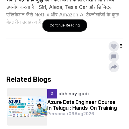
उपयोग करता है। Siri, Alexa, Tesla Car और डिजिटल 
एप्लिकेशन जैसे Netflix और Amazon AI टेक्नोलॉजी के कुछ 
बेहतरीन उदाहरण हैं।
Continue Reading
5
आर्टिफिशियल इंटेलिजेंस के प्रकार 
पूर्णतः प्रतिक्रियात्मक (प्योरली रिएक्टिव)
सीमित स्मृति (लिमिटेड मेमोरी)
Related Blogs
मस्तिष्क सिद्धांत (ब्रेन थ्योरी)
abhinay gadi
आत्म-चेतन (सेल्फ कॉन्ससियस)
Azure Data Engineer Course
In Telugu : Hands-On Training
Personal
•
06
Aug
2026
आर्टिफिशियल इंटेलिजेंस की शुरुआत कैसे हुई?