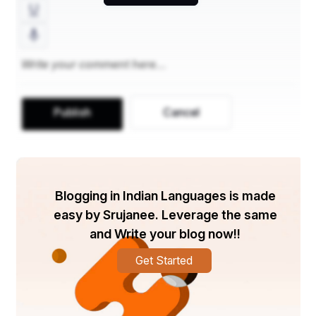
​​संभव है यदि इसमें कोई ऐसा कार्य करने वाला प्रोग्राम शामिल हो 
जिसे हम आम तौर पर मानते हैं कि एक इंसान करेगा। जहां कृत्रिम 
बुद्धिमत्ता के कई फायदे हैं, वहीं कुछ कमियां भी हैं। एआई के लाभों 
में कार्य स्वचालन के माध्यम से दक्षता, सूचित निर्णयों के लिए डेटा 
विश्लेषण, चिकित्सा निदान में सहायता और स्वायत्त वाहनों की 
उन्नति शामिल है। एआई की कमियों में नौकरी में विस्थापन, 
Publish
Cancel
पूर्वाग्रह और गोपनीयता के बारे में नैतिक चिंताएं, हैकिंग से सुरक्षा 
जोखिम, मानव जैसी रचनात्मकता और सहानुभूति की कमी शामिल 
है।
Blogging in Indian Languages is made
easy by Srujanee. Leverage the same
आर्टिफिशियल इंटेलिजेंस के फायदे
and Write your blog now!!
1. मानवीय त्रुटि में कमी: आर्टिफिशियल इंटेलिजेंस का सबसे बड़ा 
Get Started
लाभ यह है कि यह त्रुटियों को काफी कम कर सकता है और 
सटीकता और परिशुद्धता बढ़ा सकता है। प्रत्येक चरण में एआई 
द्वारा लिए गए निर्णय पहले से एकत्र की गई जानकारी और 